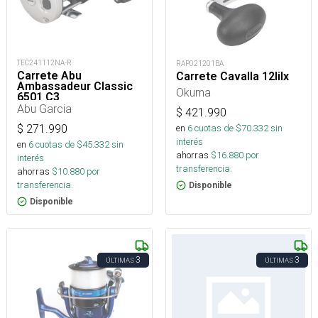
TEC241112NA-R
RAP021201BA
Carrete Abu
Carrete Cavalla 12Iilx
Ambassadeur Classic
Okuma
6501 C3
Abu Garcia
$
421.990
$
271.990
en
6
cuotas de $
70.332
sin
interés
en
6
cuotas de $
45.332
sin
ahorras
$
16.880
por
interés
transferencia.
ahorras
$
10.880
por
transferencia.
Disponible
Disponible
3
3
ÚLTIMAS
ÚLTIMAS