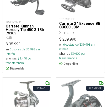
TEC102801FE
TEC140407BA
Carrete 24 Exsence BB
Carrete Kunnan
C3000 JDM
Herculy Tip 450 3 1Bb
Shimano
79303_
Kali
$
239.990
$
35.990
en
6
cuotas de $
39.998
sin
interés
en
6
cuotas de $
5.998
sin
ahorras
$
9.600
por
interés
transferencia.
ahorras
$
1.440
por
transferencia.
Disponible
Disponible
3
3
ÚLTIMAS
ÚLTIMAS