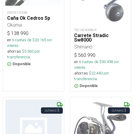
RAP291105BA
Caña Ok Cedros Sp
Okuma
TEC140408BA-R
$
138.990
Carrete Stradic
Sw8000
en
6
cuotas de $
23.165
sin
interés
Shimano
ahorras
$
5.560
por
$
560.990
transferencia.
en
6
cuotas de $
93.498
sin
Disponible
interés
ahorras
$
22.440
por
transferencia.
Disponible
3
3
ÚLTIMAS
ÚLTIMAS