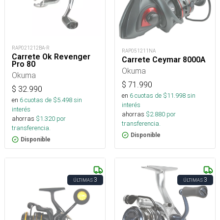
RAP021212BA-R
RAP051211NA
Carrete Ok Revenger
Carrete Ceymar 8000A
Pro 80
Okuma
Okuma
$
71.990
$
32.990
en
6
cuotas de $
11.998
sin
en
6
cuotas de $
5.498
sin
interés
interés
ahorras
$
2.880
por
ahorras
$
1.320
por
transferencia.
transferencia.
Disponible
Disponible
3
3
ÚLTIMAS
ÚLTIMAS