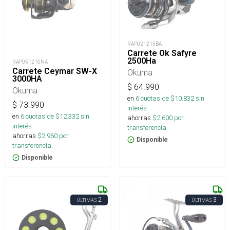
RAP021215BA
Carrete Ok Safyre
2500Ha
RAP051216NA
Carrete Ceymar SW-X
Okuma
3000HA
$
64.990
Okuma
en
6
cuotas de $
10.832
sin
$
73.990
interés
en
6
cuotas de $
12.332
sin
ahorras
$
2.600
por
interés
transferencia.
ahorras
$
2.960
por
Disponible
transferencia.
Disponible
2
3
ÚLTIMAS
ÚLTIMAS