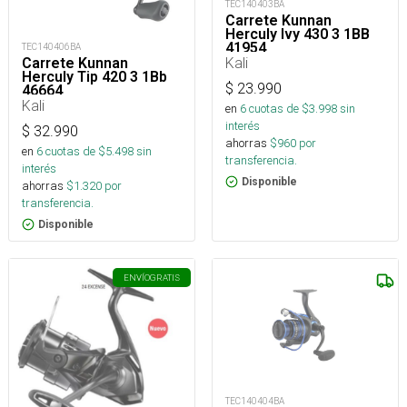
TEC140403BA
Carrete Kunnan
Herculy Ivy 430 3 1BB
41954_
TEC140406BA
Kali
Carrete Kunnan
Herculy Tip 420 3 1Bb
$
23.990
46664_
Kali
en
6
cuotas de $
3.998
sin
interés
$
32.990
ahorras
$
960
por
en
6
cuotas de $
5.498
sin
transferencia.
interés
Disponible
ahorras
$
1.320
por
transferencia.
Disponible
ENVÍO
GRATIS
TEC140404BA