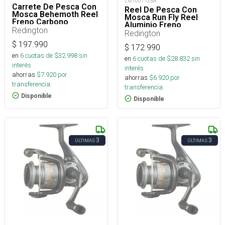
LM100712BA
Carrete De Pesca Con
Reel De Pesca Con
Mosca Behemoth Reel
Mosca Run Fly Reel
Freno Carbono
Aluminio Freno
Redington
Carbono
Redington
$
197.990
$
172.990
en
6
cuotas de $
32.998
sin
en
6
cuotas de $
28.832
sin
interés
interés
ahorras
$
7.920
por
ahorras
$
6.920
por
transferencia.
transferencia.
Disponible
Disponible
3
3
ÚLTIMAS
ÚLTIMAS