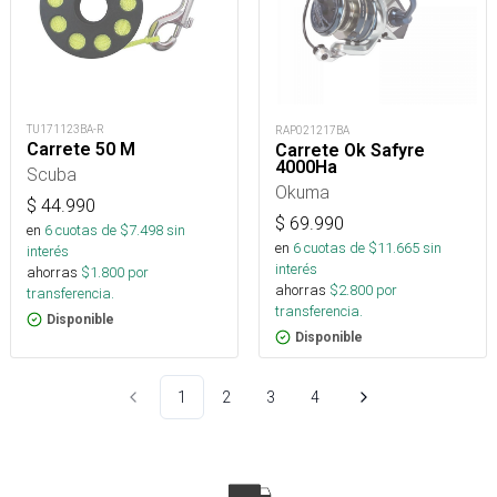
TU171123BA-R
RAP021217BA
Carrete 50 M
Carrete Ok Safyre
4000Ha
Scuba
Okuma
$
44.990
$
69.990
en
6
cuotas de $
7.498
sin
en
6
cuotas de $
11.665
sin
interés
interés
ahorras
$
1.800
por
ahorras
$
2.800
por
transferencia.
transferencia.
Disponible
Disponible
1
2
3
4