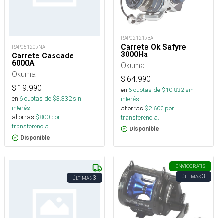
RAP021216BA
Carrete Ok Safyre
RAP051206NA
3000Ha
Carrete Cascade
6000A
Okuma
Okuma
$
64.990
$
19.990
en
6
cuotas de $
10.832
sin
en
6
cuotas de $
3.332
sin
interés
interés
ahorras
$
2.600
por
ahorras
$
800
por
transferencia.
transferencia.
Disponible
Disponible
ENVÍO
GRATIS
3
ÚLTIMAS
3
ÚLTIMAS