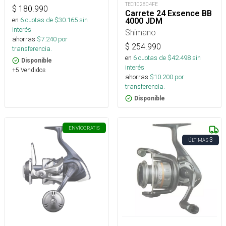
TEC102804FE
$
180.990
Carrete 24 Exsence BB
en
6
cuotas de $
30.165
sin
4000 JDM
interés
Shimano
ahorras
$
7.240
por
$
254.990
transferencia.
en
6
cuotas de $
42.498
sin
Disponible
interés
+5 Vendidos
ahorras
$
10.200
por
transferencia.
Disponible
ENVÍO
GRATIS
3
ÚLTIMAS