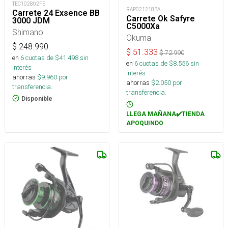
TEC102802FE
RAP021218BA
Carrete 24 Exsence BB
Carrete Ok Safyre
3000 JDM
C5000Xa
Shimano
Okuma
$
248.990
$
51.333
$
72.990
en
6
cuotas de $
41.498
sin
en
6
cuotas de $
8.556
sin
interés
interés
ahorras
$
9.960
por
ahorras
$
2.050
por
transferencia.
transferencia.
Disponible
LLEGA MAÑANA✔️TIENDA
APOQUINDO