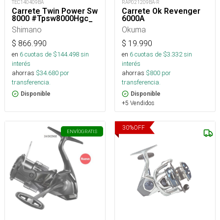
RAP021209BA-R
TEC140409BA
Carrete Ok Revenger
Carrete Twin Power Sw
6000A
8000 #Tpsw8000Hgc_
Okuma
Shimano
$
19.990
$
866.990
en
6
cuotas de $
3.332
sin
en
6
cuotas de $
144.498
sin
interés
interés
ahorras
$
800
por
ahorras
$
34.680
por
transferencia.
transferencia.
Disponible
Disponible
+5 Vendidos
30
%
OFF
ENVÍO
GRATIS