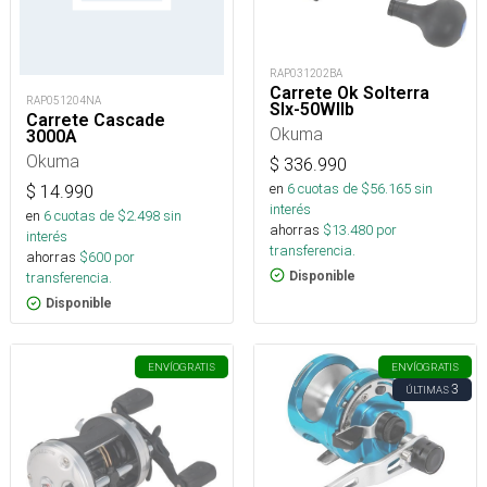
RAP031202BA
Carrete Ok Solterra
RAP051204NA
Slx-50WIIb
Carrete Cascade
Okuma
3000A
Okuma
$
336.990
en
6
cuotas de $
56.165
sin
$
14.990
interés
en
6
cuotas de $
2.498
sin
ahorras
$
13.480
por
interés
transferencia.
ahorras
$
600
por
Disponible
transferencia.
Disponible
ENVÍO
GRATIS
ENVÍO
GRATIS
3
ÚLTIMAS