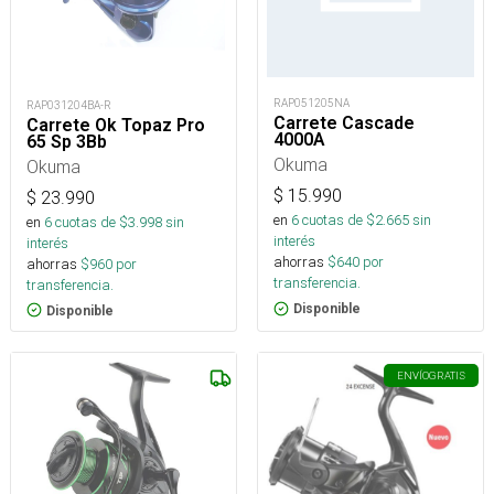
RAP051205NA
RAP031204BA-R
Carrete Cascade
Carrete Ok Topaz Pro
4000A
65 Sp 3Bb
Okuma
Okuma
$
15.990
$
23.990
en
6
cuotas de $
2.665
sin
en
6
cuotas de $
3.998
sin
interés
interés
ahorras
$
640
por
ahorras
$
960
por
transferencia.
transferencia.
Disponible
Disponible
ENVÍO
GRATIS