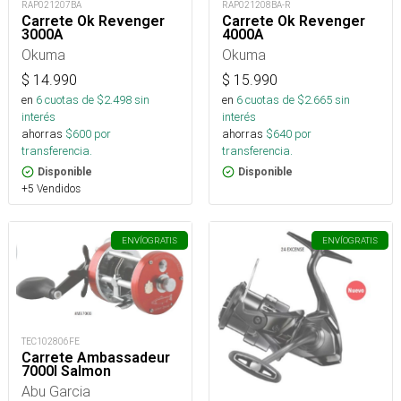
RAP021207BA
RAP021208BA-R
Carrete Ok Revenger
Carrete Ok Revenger
3000A
4000A
Okuma
Okuma
$
14.990
$
15.990
en
6
cuotas de $
2.498
sin
en
6
cuotas de $
2.665
sin
interés
interés
ahorras
$
600
por
ahorras
$
640
por
transferencia.
transferencia.
Disponible
Disponible
+5 Vendidos
ENVÍO
GRATIS
ENVÍO
GRATIS
TEC102806FE
Carrete Ambassadeur
7000I Salmon
Abu Garcia