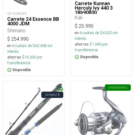
Carrete Kunnan
Herculy Ivy 440 3
1Bb90800
TEC102803FE
Kali
Carrete 24 Exsence BB
4000 JDM
$
25.990
Shimano
en
6
cuotas de $
4.332
sin
interés
$
254.990
ahorras
$
1.040
por
en
6
cuotas de $
42.498
sin
transferencia.
interés
ahorras
$
10.200
por
Disponible
transferencia.
Disponible
ENVÍO
GRATIS
3
ÚLTIMAS