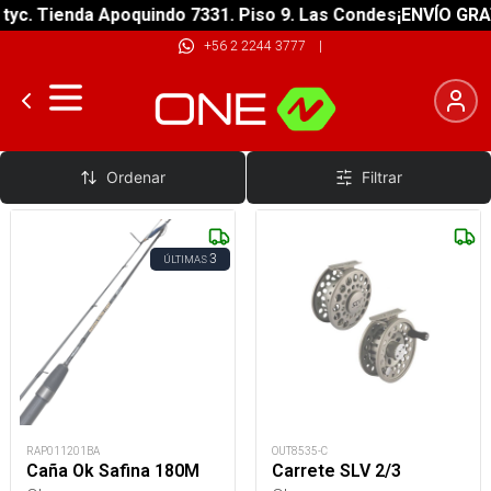
 Tienda Apoquindo 7331. Piso 9. Las Condes
¡ENVÍO GRATIS! 
+56 2 2244 3777
|
Carretes Pesca con Mosca
Ordenar
Filtrar
3
ÚLTIMAS
RAP011201BA
OUT8535-C
Caña Ok Safina 180M
Carrete SLV 2/3