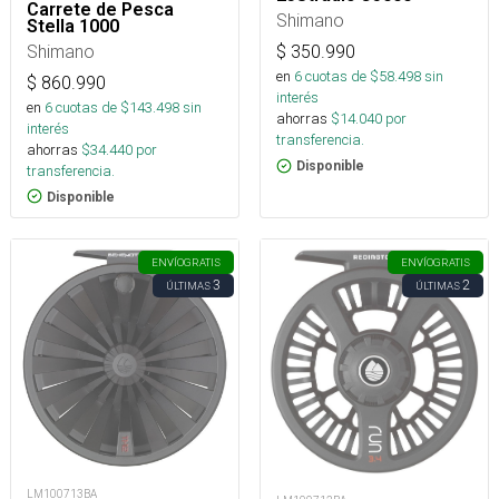
Carrete de Pesca
Shimano
Stella 1000
Shimano
$
350.990
en
6
cuotas de $
58.498
sin
$
860.990
interés
en
6
cuotas de $
143.498
sin
ahorras
$
14.040
por
interés
transferencia.
ahorras
$
34.440
por
Disponible
transferencia.
Disponible
ENVÍO
GRATIS
ENVÍO
GRATIS
3
2
ÚLTIMAS
ÚLTIMAS
LM100713BA