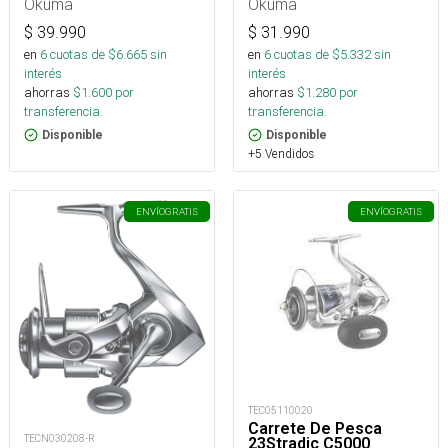
Okuma
Okuma
$
39.990
$
31.990
en
6
cuotas de $
6.665
sin
en
6
cuotas de $
5.332
sin
interés
interés
ahorras
$
1.600
por
ahorras
$
1.280
por
transferencia.
transferencia.
Disponible
Disponible
+5 Vendidos
ENVÍO
GRATIS
ENVÍO
GRATIS
TEC05110020
Carrete De Pesca
TECN030208-R
23Stradic C5000