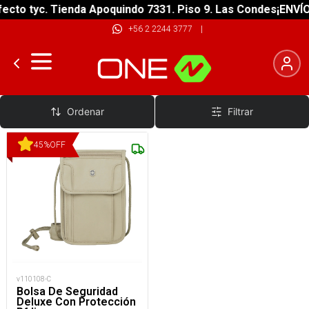
ecto tyc. Tienda Apoquindo 7331. Piso 9. Las Condes
¡ENVÍO
+56 2 2244 3777
|
Carteras
Ordenar
Filtrar
45
%
OFF
v110108-C
Bolsa De Seguridad
Deluxe Con Protección