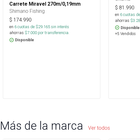
Carrete Miravel 270m/0,19mm
$
81.990
Shimano Fishing
en
6
cuotas de
$
174.990
ahorras
$
3.2
en
6
cuotas de $
29.165
sin interés
Disponible
ahorras
$
7.000
por transferencia.
+5 Vendidos
Disponible
Más de la marca
Ver todos