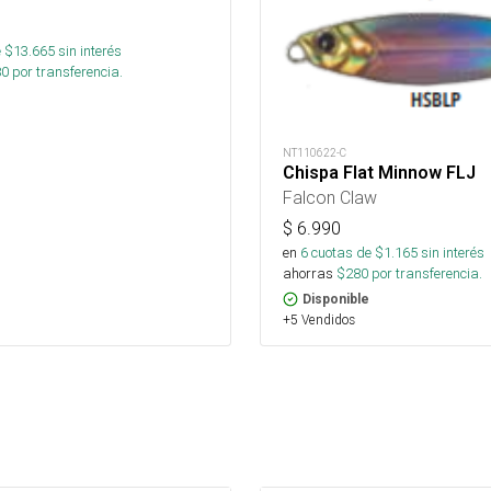
 $
13.665
sin interés
80
por transferencia.
NT110622-C
Chispa Flat Minnow FLJ
Falcon Claw
$
6.990
en
6
cuotas de $
1.165
sin interés
ahorras
$
280
por transferencia.
Disponible
+5 Vendidos