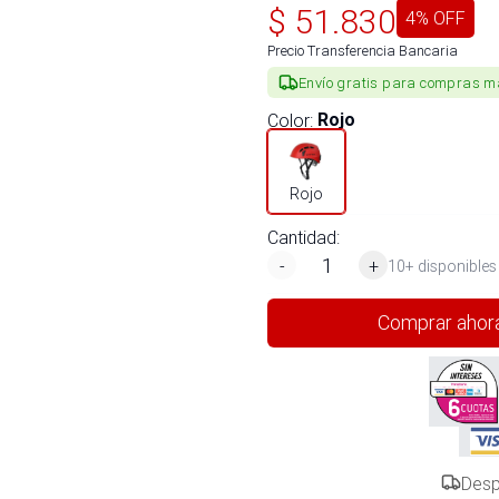
$
51.830
4
% OFF
Precio Transferencia Bancaria
Envío gratis para compras m
Color
:
Rojo
Rojo
Cantidad:
-
+
10+ disponibles
Comprar ahor
Desp