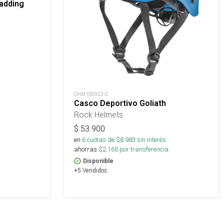
adding
CHM100923-C
Casco Deportivo Goliath
Rock Helmets
$
53.900
en
6
cuotas de $
8.983
sin interés
ahorras
$
2.160
por transferencia.
Disponible
+5 Vendidos