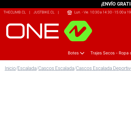
¡ENVÍO GRATI
THECLIMB.CL
|
JUSTBIKE.CL
|
209SPORTS.CL
Lun. - Vie. 10:30 a 14:30 - 15:00 a 1
Botes
Trajes Secos - Ropa
Inicio
/
Escalada
/
Cascos Escalada
/
Cascos Escalada Deporti