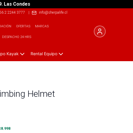
9. Las Condes
56 2 2244 3777
|
info@sherpalife.cl
DACIÓN
OFERTAS
MARCAS
DESPACHO 24 HRS
ipo Kayak
Rental Equipo
limbing Helmet
$
8.998