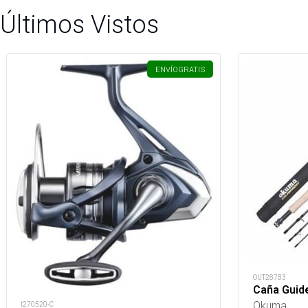
Últimos Vistos
ENVÍO
GRATIS
OUT28783
Caña Guid
Okuma
t270520-C