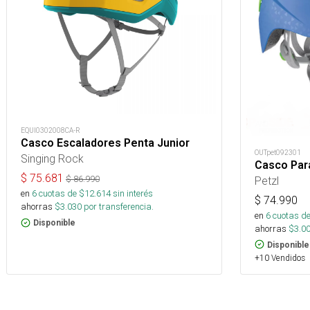
EQUI0302008CA-R
Casco Escaladores Penta Junior
OUTpet092301
Singing Rock
Casco Par
$
75.681
$
86.990
Petzl
en
6
cuotas de $
12.614
sin interés
$
74.990
ahorras
$
3.030
por transferencia.
en
6
cuotas de
Disponible
ahorras
$
3.0
Disponible
+10 Vendidos