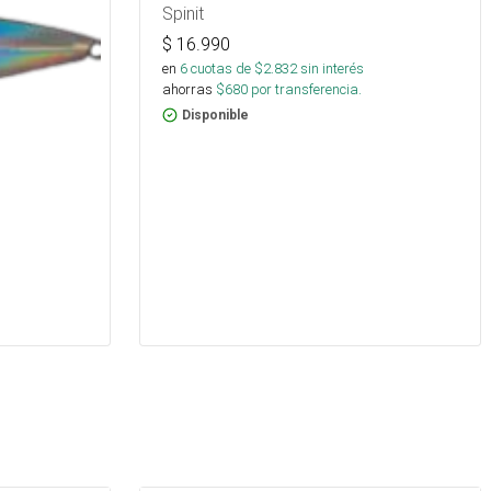
Spinit
$
16.990
en
6
cuotas de $
2.832
sin interés
ahorras
$
680
por transferencia.
Disponible