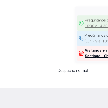
Pregúntanos 
10:30 a 14:30
Pregúntanos d
(
Lun. - Vie. 10
Visítanos en
Santiago - Ch
Despacho normal