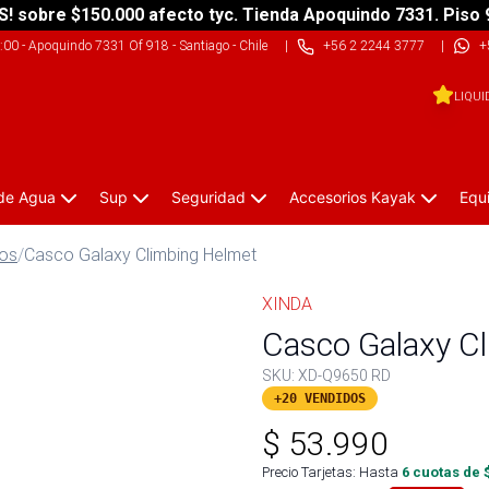
S! sobre $150.000 afecto tyc. Tienda Apoquindo 7331. Piso 
9:00
-
Apoquindo 7331 Of 918 - Santiago - Chile
|
+56 2 2244 3777
|
+
LIQUI
 de Agua
Sup
Seguridad
Accesorios Kayak
Equ
vos
/
Casco Galaxy Climbing Helmet
XINDA
Casco Galaxy C
SKU:
XD-Q9650 RD
+20 VENDIDOS
$
53.990
Precio Tarjetas: Hasta
6
cuotas de 