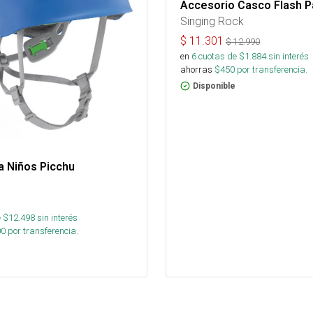
Accesorio Casco Flash P
Singing Rock
$
11.301
$
12.990
en
6
cuotas de $
1.884
sin interés
ahorras
$
450
por transferencia.
Disponible
a Niños Picchu
 $
12.498
sin interés
00
por transferencia.