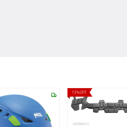
13
%
OFF
OUT36627-C