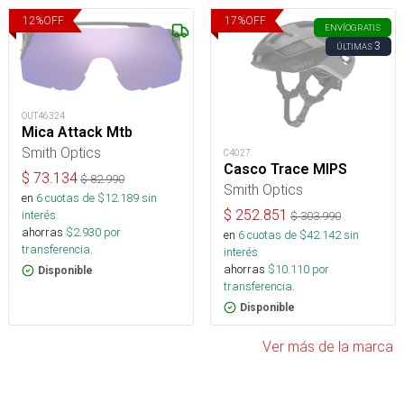
12
%
OFF
17
%
OFF
ENVÍO
GRATIS
3
ÚLTIMAS
OUT46324
Mica Attack Mtb
Smith Optics
C4027
Casco Trace MIPS
$
73.134
$
82.990
Smith Optics
en
6
cuotas de $
12.189
sin
$
252.851
interés
$
303.990
ahorras
$
2.930
por
en
6
cuotas de $
42.142
sin
transferencia.
interés
ahorras
$
10.110
por
Disponible
transferencia.
Disponible
Ver más de la marca