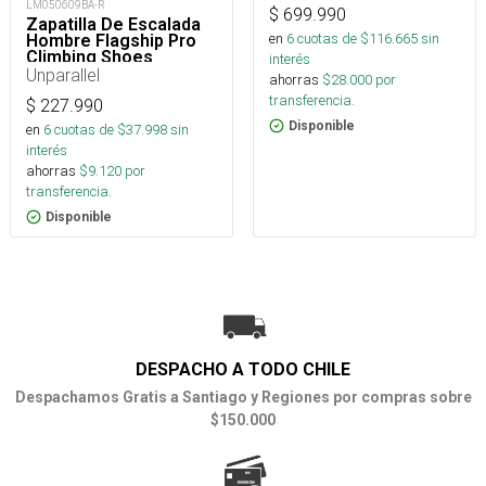
LM050609BA-R
$
699.990
Zapatilla De Escalada
en
6
cuotas de $
116.665
sin
Hombre Flagship Pro
Climbing Shoes
interés
Unparallel
ahorras
$
28.000
por
transferencia.
$
227.990
Disponible
en
6
cuotas de $
37.998
sin
interés
ahorras
$
9.120
por
transferencia.
Disponible
DESPACHO A TODO CHILE
Despachamos Gratis a Santiago y Regiones por compras sobre
$150.000