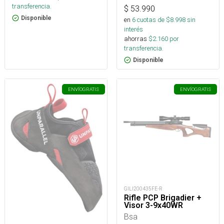
transferencia.
$
53.990
Disponible
en
6
cuotas de $
8.998
sin
interés
ahorras
$
2.160
por
transferencia.
Disponible
ENVÍO
GRATIS
ENVÍO
GRATIS
GILI200435FE-R
Rifle PCP Brigadier +
Visor 3-9x40WR
Bsa