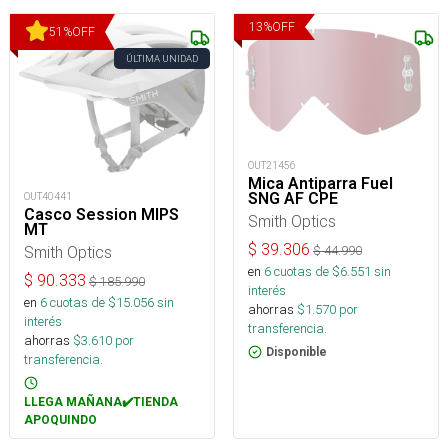
13
%
OFF
51
%
OFF
ÚLTIMA UNIDAD
OUT21456
Mica Antiparra Fuel
SNG AF CPE
OUT40441
Casco Session MIPS
Smith Optics
MT
$
39.306
Smith Optics
$
44.990
en
6
cuotas de $
6.551
sin
$
90.333
$
185.990
interés
en
6
cuotas de $
15.056
sin
ahorras
$
1.570
por
interés
transferencia.
ahorras
$
3.610
por
Disponible
transferencia.
LLEGA MAÑANA✔️TIENDA
APOQUINDO