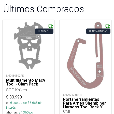
Últimos Comprados
3
ÚLTIMAS
ÚLTIMA UNIDAD
LMO180502FE
Multifilamento Macv
Tool - Clam Pack
SOG Knives
LM260508BA-R
$
33.990
Portaherramientas
en
6
cuotas de $
5.665
sin
Para Arnés Shembiner
Harness Tool Rack Y
interés
Arborismo
CMI
ahorras
$
1.360
por