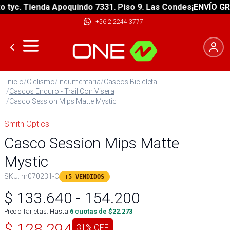
yc. Tienda Apoquindo 7331. Piso 9. Las Condes
¡ENVÍO GRATI
+56 2 2244 3777
|
Inicio
/
Ciclismo
/
Indumentaria
/
Cascos Bicicleta
/
Cascos Enduro - Trail Con Visera
/
Casco Session Mips Matte Mystic
Smith Optics
Casco Session Mips Matte
Mystic
SKU:
m070231-C
+5 VENDIDOS
$
133.640
-
154.200
Precio Tarjetas: Hasta
6
cuotas de $
22.273
$
128.294
31
% OFF