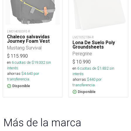
LMO140503FE-R
Chaleco salvavidas
LM210521BA-R
Journey Foam Vest
Lona De Suelo Poly
Groundsheets
Mustang Survival
Peregrine
$
115.990
$
10.990
en
6
cuotas de $
19.332
sin
interés
en
6
cuotas de $
1.832
sin
ahorras
$
4.640
por
interés
transferencia.
ahorras
$
440
por
transferencia.
Disponible
Disponible
Más de la marca