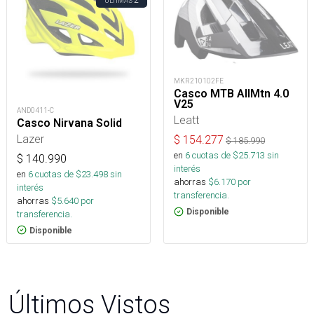
ÚLTIMAS
MKR210102FE
Casco MTB AllMtn 4.0
V25
AND0411-C
Leatt
Casco Nirvana Solid
Lazer
$
154.277
$
185.990
en
6
cuotas de $
25.713
sin
$
140.990
interés
en
6
cuotas de $
23.498
sin
ahorras
$
6.170
por
interés
transferencia.
ahorras
$
5.640
por
Disponible
transferencia.
Disponible
Últimos Vistos