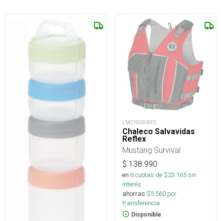
LMO190508FE
Chaleco Salvavidas
Reflex
Mustang Survival
$
138.990
en
6
cuotas de $
23.165
sin
interés
ahorras
$
5.560
por
transferencia.
Disponible