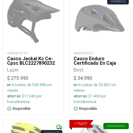
2
ÚLTIMAS
AND0401074-C
AND052950-C
Casco Jackal Kc Ce-
Casco Enduro
Cpsc BLC2227890232
Certificado En Caja
Lazer
Best
$
275.990
$
34.990
en
6
cuotas de $
45.998
sin
en
6
cuotas de $
5.832
sin
interés
interés
ahorras
$
11.040
por
ahorras
$
1.400
por
transferencia.
transferencia.
Disponible
Disponible
17
%
OFF
ENVÍO
GRATIS
2