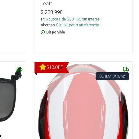
Leatt
$
228.990
en
6
cuotas de $
38.165
sin interés
ahorras
$
9.160
por transferencia.
Disponible
51
%
OFF
ÚLTIMA UNIDAD
6