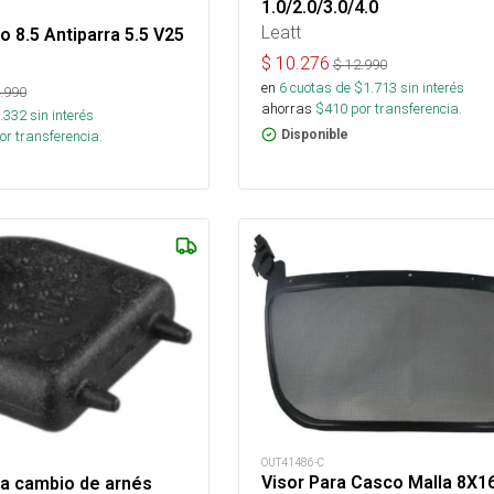
1.0/2.0/3.0/4.0
Leatt
o 8.5 Antiparra 5.5 V25
$
10.276
$
12.990
en
6
cuotas de $
1.713
sin interés
.990
ahorras
$
410
por transferencia.
.332
sin interés
or transferencia.
Disponible
OUT41486-C
Visor Para Casco Malla 8X1
a cambio de arnés