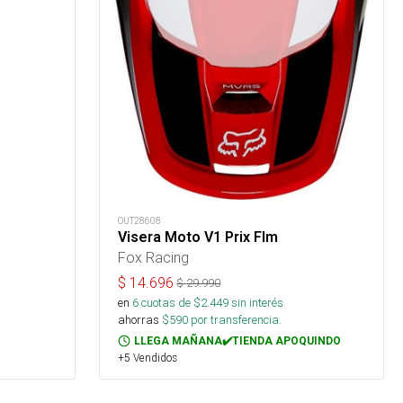
OUT28608
Visera Moto V1 Prix Flm
Fox Racing
$
14.696
$
29.990
en
6
cuotas de $
2.449
sin interés
ahorras
$
590
por transferencia.
LLEGA MAÑANA✔️TIENDA APOQUINDO
+5 Vendidos