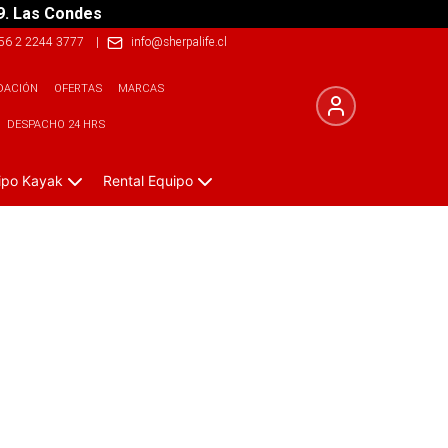
9. Las Condes
56 2 2244 3777
|
info@sherpalife.cl
DACIÓN
OFERTAS
MARCAS
DESPACHO 24 HRS
ipo Kayak
Rental Equipo