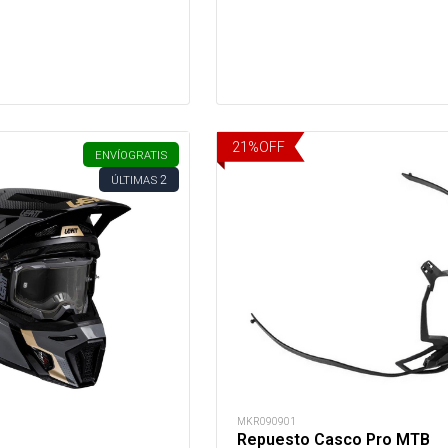
21
%
OFF
ENVÍO
GRATIS
2
ÚLTIMAS
MKR090901
Repuesto Casco Pro MTB