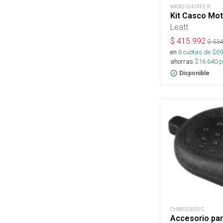
MKR010419FE-R
Kit Casco Mot
Leatt
$
415.992
$
534
en
6
cuotas de $
69
ahorras
$
16.640
p
Disponible
CHM032603-C
Accesorio par