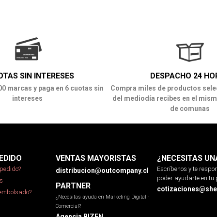
OTAS SIN INTERESES
DESPACHO 24 HO
00 marcas y paga en 6 cuotas sin
Compra miles de productos sele
intereses
del mediodía recibes en el mism
de comunas
EDIDO
VENTAS MAYORISTAS
¿NECESITAS UN
pedido?
Escríbenos y te resp
distribucion@outcompany.cl
poder ayudarte en tu 
s
PARTNER
cotizaciones@sher
eembolsado?
¿Necesitas ayuda en Marketing Digital -
Comercial?
Agencia BIZEN