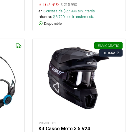
$
167.992
$
215.990
en
6
cuotas de $
27.999
sin interés
ahorras
$
6.720
por transferencia.
Disponible
ENVÍO
GRATIS
2
ÚLTIMAS
MKR300801
Kit Casco Moto 3.5 V24