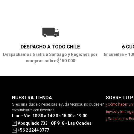
DESPACHO A TODO CHILE
6 CU
Despachamos Gratis a Santiago y Regiones por
Encuentra + 10
compras sobre $150.000
NUESTRA TIENDA
SOBRE TU P
Si es una duda o necesitas ayuda tecnica, no dudes en
¿Cómo hacer un 
comunicarte con nosotros
Envíos y Entrega
Lun. - Vie. 10:30 a 14:30 - 15:00 a 19:00
¿Satisfecho o R
Apoquindo 7331 OF 918 - Las Condes
+56 2 2244 3777