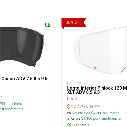
30
%
OFF
r Casco ADV 7.5 8.5 9.5
MKR020501FE
Lente Interior Pinlock 120 
XLT ADV 8.5 9.5
90
Leatt
799
sin interés
$
27.479
$
38.990
 transferencia.
en
6
cuotas de $
4.580
sin interés
ahorras
$
1.100
por transferencia.
Disponible