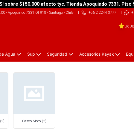
S! sobre $150.000 afecto tyc. Tienda Apoquindo 7331. Piso 
9:00
-
Apoquindo 7331 Of 918 - Santiago - Chile
|
+56 2 2244 3777
|
+
LIQUI
 de Agua
Sup
Seguridad
Accesorios Kayak
Equ
(
2
)
Casco Moto
(
2
)