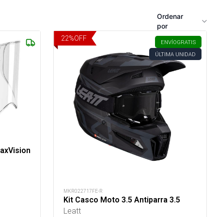
Ordenar
por
22
%
OFF
ENVÍO
GRATIS
ÚLTIMA UNIDAD
MaxVision
MKR022717FE-R
Kit Casco Moto 3.5 Antiparra 3.5
Leatt