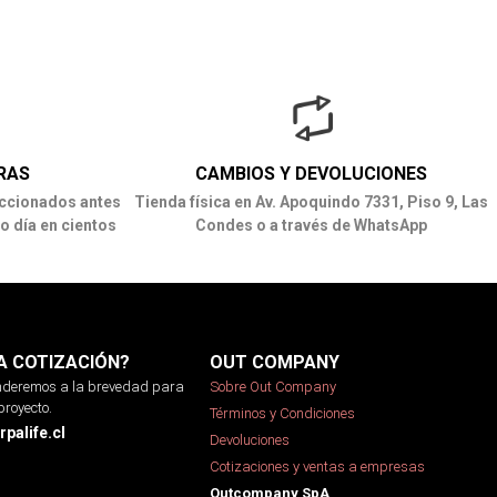
RAS
CAMBIOS Y DEVOLUCIONES
ccionados antes
Tienda física en Av. Apoquindo 7331, Piso 9, Las
o día en cientos
Condes o a través de WhatsApp
A COTIZACIÓN?
OUT COMPANY
onderemos a la brevedad para
Sobre Out Company
proyecto.
Términos y Condiciones
palife.cl
Devoluciones
Cotizaciones y ventas a empresas
Outcompany SpA