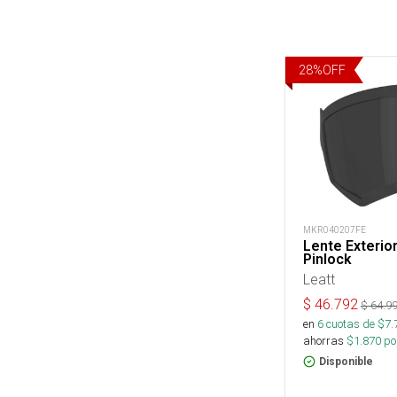
28
%
OFF
MKR040207FE
Lente Exterio
Pinlock
Leatt
$
46.792
$
64.9
en
6
cuotas de $
7.
ahorras
$
1.870
por
Disponible