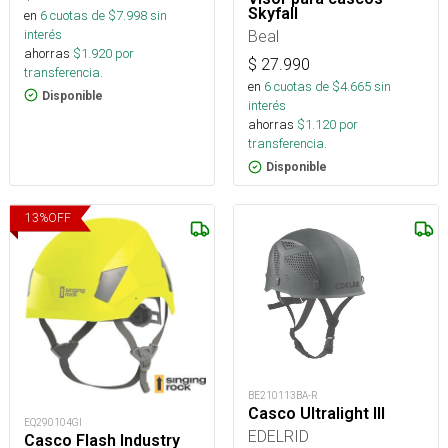
Skyfall
en
6
cuotas de $
7.998
sin
interés
Beal
ahorras
$
1.920
por
$
27.990
transferencia.
en
6
cuotas de $
4.665
sin
Disponible
interés
ahorras
$
1.120
por
transferencia.
Disponible
13
%
OFF
BE210113BA-R
Casco Ultralight III
EQ290104GI
EDELRID
Casco Flash Industry