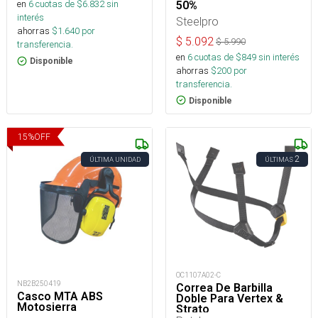
en
6
cuotas de $
6.832
sin
50%
interés
Steelpro
ahorras
$
1.640
por
$
5.092
$
5.990
transferencia.
en
6
cuotas de $
849
sin interés
Disponible
ahorras
$
200
por
transferencia.
Disponible
15
%
OFF
2
ÚLTIMA UNIDAD
ÚLTIMAS
OC1107A02-C
NB2B250419
Correa De Barbilla
Casco MTA ABS
Doble Para Vertex &
Motosierra
Strato