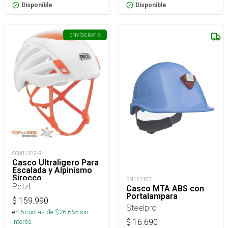
Disponible
Disponible
ENVÍO
GRATIS
OC081102-R
Casco Ultraligero Para
Escalada y Alpinismo
Sirocco
BN121103
Petzl
Casco MTA ABS con
Portalampara
$
159.990
Steelpro
en
6
cuotas de $
26.665
sin
$
16.690
interés