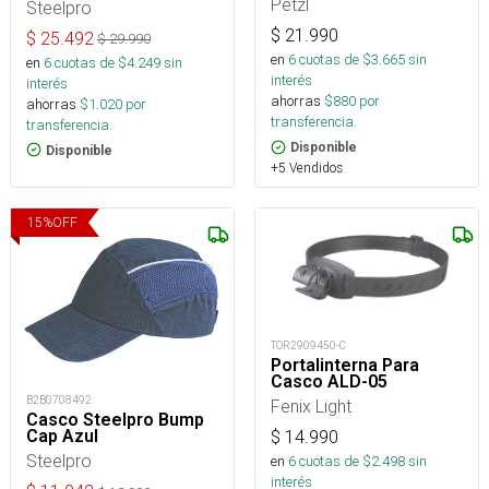
Petzl
Steelpro
$
21.990
$
25.492
$
29.990
en
6
cuotas de $
3.665
sin
en
6
cuotas de $
4.249
sin
interés
interés
ahorras
$
880
por
ahorras
$
1.020
por
transferencia.
transferencia.
Disponible
Disponible
+5 Vendidos
15
%
OFF
TOR2909450-C
Portalinterna Para
Casco ALD-05
B2B0708492
Fenix Light
Casco Steelpro Bump
Cap Azul
$
14.990
Steelpro
en
6
cuotas de $
2.498
sin
interés