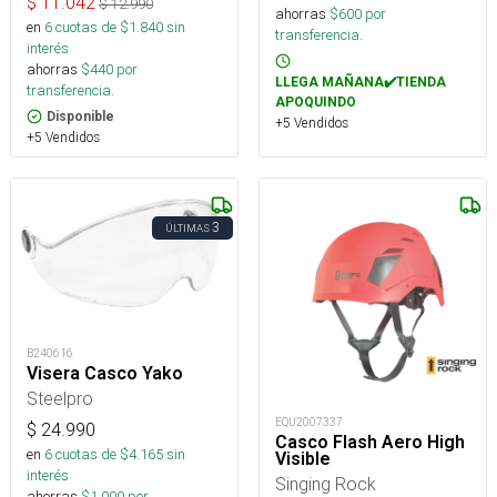
$
11.042
$
12.990
ahorras
$
600
por
en
6
cuotas de $
1.840
sin
transferencia.
interés
ahorras
$
440
por
LLEGA MAÑANA✔️TIENDA
transferencia.
APOQUINDO
Disponible
+5 Vendidos
+5 Vendidos
3
ÚLTIMAS
B240616
Visera Casco Yako
Steelpro
EQU2007337
$
24.990
Casco Flash Aero High
en
6
cuotas de $
4.165
sin
Visible
interés
Singing Rock
ahorras
$
1.000
por