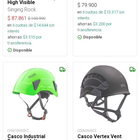
High Visible
$
79.900
Singing Rock
en
6
cuotas de $
13.317
sin
$
87.861
interés
$
100.990
ahorras
$
3.200
por
en
6
cuotas de $
14.644
sin
transferencia.
interés
ahorras
$
3.510
por
Disponible
transferencia.
Disponible
CHM100928-C
COSN260602
Casco Industrial
Casco Vertex Vent