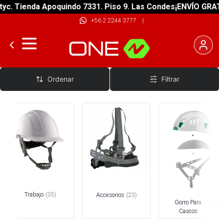
Tienda Apoquindo 7331. Piso 9. Las Condes
¡ENVÍO GRATIS! s
+56 2 2244 3777
|
Cascos Trabajo Vertical y Rescate
Ordenar
Filtrar
Trabajo
(
35
)
Accesorios
(
23
)
Gorro Para
(
2
Cascos