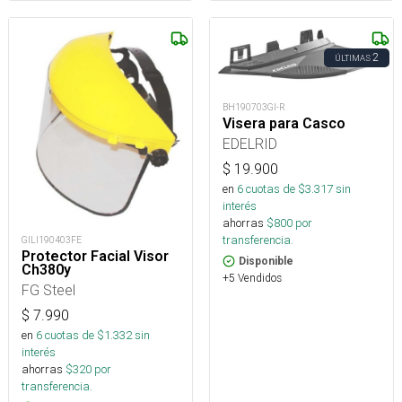
2
ÚLTIMAS
BH190703GI-R
Visera para Casco
EDELRID
$
19.900
en
6
cuotas de $
3.317
sin
interés
ahorras
$
800
por
transferencia.
GILI190403FE
Protector Facial Visor
Disponible
Ch380y
+5 Vendidos
FG Steel
$
7.990
en
6
cuotas de $
1.332
sin
interés
ahorras
$
320
por
transferencia.