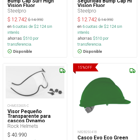
Bump Cap Surf High
Seguridad Bump Cap Hi
Vision Fluor
Vision Fluor
Steelpro
Steelpro
$
12.742
$
12.742
$
14.990
$
14.990
en
6
cuotas de $
2.124
sin
en
6
cuotas de $
2.124
sin
interés
interés
ahorras
$
510
por
ahorras
$
510
por
transferencia.
transferencia.
Disponible
Disponible
15
%
OFF
CHM032605-C
Visor Pequeño
Transparente para
cascos Dynamo
Rock Helmets
NB2B250418
$
40.990
Casco Evo Eco Green