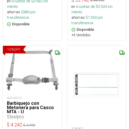
$
33.142
$
38.990
en
6
cuotas de $
3.682
sin
en
6
cuotas de $
5.524
sin
interés
interés
ahorras
$
880
por
ahorras
$
1.330
por
transferencia.
transferencia.
Disponible
Disponible
+5 Vendidos
15
%
OFF
s031412-C
Barbiquejo con
Metonera para Casco
MTA - U
Steelpro
$
4.242
$
4.990
V140401