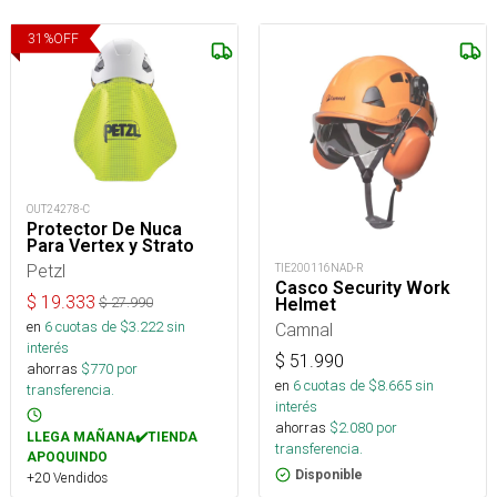
31
%
OFF
OUT24278-C
Protector De Nuca
Para Vertex y Strato
Petzl
TIE200116NAD-R
Casco Security Work
$
19.333
Helmet
$
27.990
en
6
cuotas de $
3.222
sin
Camnal
interés
$
51.990
ahorras
$
770
por
en
6
cuotas de $
8.665
sin
transferencia.
interés
ahorras
$
2.080
por
LLEGA MAÑANA✔️TIENDA
transferencia.
APOQUINDO
Disponible
+20 Vendidos