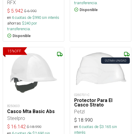
RFX
transferencia.
Disponible
$
5.942
$
6.990
en
6
cuotas de $
990
sin interés
ahorras
$
240
por
transferencia.
Disponible
15
%
OFF
ÚLTIMA UNIDAD
O260701-C
Protector Para El
Casco Strato
B250603
Casco Mta Basic Abs
Petzl
Steelpro
$
18.990
$
16.142
en
6
cuotas de $
3.165
sin
$
18.990
interés
en
6
cuotas de $
2.690
sin