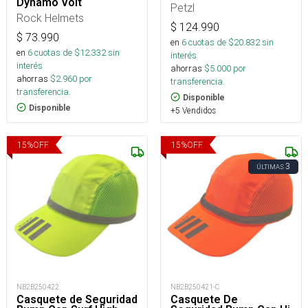
Dynamo Volt
Petzl
Rock Helmets
$
124.990
$
73.990
en
6
cuotas de $
20.832
sin
en
6
cuotas de $
12.332
sin
interés
interés
ahorras
$
5.000
por
ahorras
$
2.960
por
transferencia.
transferencia.
Disponible
Disponible
+5 Vendidos
15
%
OFF
15
%
OFF
3
ÚLTIMAS
NB2B250422
NB2B250421-C
Casquete de Seguridad
Casquete De