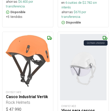
ahorras
$
6.400
por
en
6
cuotas de $
2.782
sin
transferencia.
interés
ahorras
$
670
por
Disponible
transferencia.
+5 Vendidos
Disponible
ÚLTIMA UNIDAD
CH150114FE
Casco Industrial Vertik
Rock Helmets
CHM101403
$
47.990
Visor para cascos