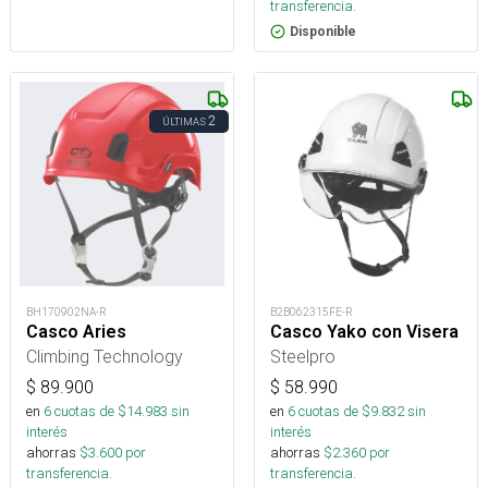
transferencia.
Disponible
2
ÚLTIMAS
BH170902NA-R
B2B062315FE-R
Casco Aries
Casco Yako con Visera
Climbing Technology
Steelpro
$
89.900
$
58.990
en
6
cuotas de $
14.983
sin
en
6
cuotas de $
9.832
sin
interés
interés
ahorras
$
3.600
por
ahorras
$
2.360
por
transferencia.
transferencia.