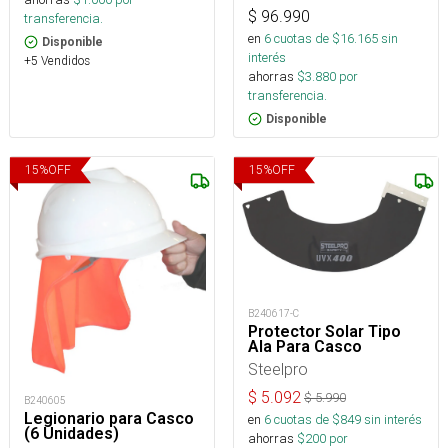
$
96.990
transferencia.
en
6
cuotas de $
16.165
sin
Disponible
interés
+5 Vendidos
ahorras
$
3.880
por
transferencia.
Disponible
15
%
OFF
15
%
OFF
B240617-C
Protector Solar Tipo
Ala Para Casco
Steelpro
$
5.092
$
5.990
B240605
Legionario para Casco
en
6
cuotas de $
849
sin interés
(6 Unidades)
ahorras
$
200
por