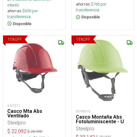
ahorras
$
760
por
interés
transferencia.
ahorras
$
650
por
transferencia.
Disponible
Disponible
15
%
OFF
15
%
OFF
s191211
Casco Mta Abs
OUT45315
Ventilado
Casco Montaña Abs
Fotoluminiscente - U
Steelpro
Steelpro
$
22.092
$
25.990