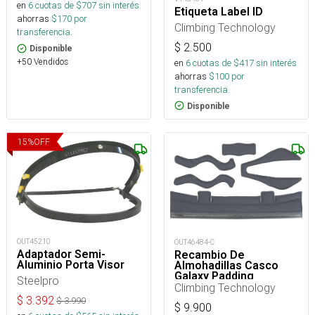
en
6
cuotas de $
707
sin interés
Etiqueta Label ID
ahorras
$
170
por
Climbing Technology
transferencia.
$
2.500
Disponible
+50 Vendidos
en
6
cuotas de $
417
sin interés
ahorras
$
100
por
transferencia.
Disponible
15
%
OFF
OUT45210
OUT46484-C
Adaptador Semi-
Recambio De
Aluminio Porta Visor
Almohadillas Casco
Galaxy Padding
Steelpro
Replacement
Climbing Technology
$
3.392
$
3.990
$
9.900