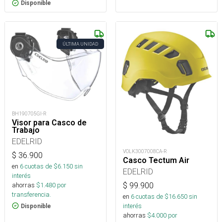
Disponible
ÚLTIMA UNIDAD
BH190705GI-R
Visor para Casco de
Trabajo
EDELRID
VOLK3007008CA-R
$
36.900
Casco Tectum Air
en
6
cuotas de $
6.150
sin
EDELRID
interés
ahorras
$
1.480
por
$
99.900
transferencia.
en
6
cuotas de $
16.650
sin
interés
Disponible
ahorras
$
4.000
por