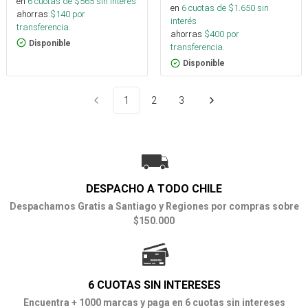
en
6
cuotas de $
565
sin interés
en
6
cuotas de $
1.650
sin
ahorras
$
140
por
interés
transferencia.
ahorras
$
400
por
Disponible
transferencia.
Disponible
1
2
3
DESPACHO A TODO CHILE
Despachamos Gratis a Santiago y Regiones por compras sobre
$150.000
6 CUOTAS SIN INTERESES
Encuentra + 1000 marcas y paga en 6 cuotas sin intereses