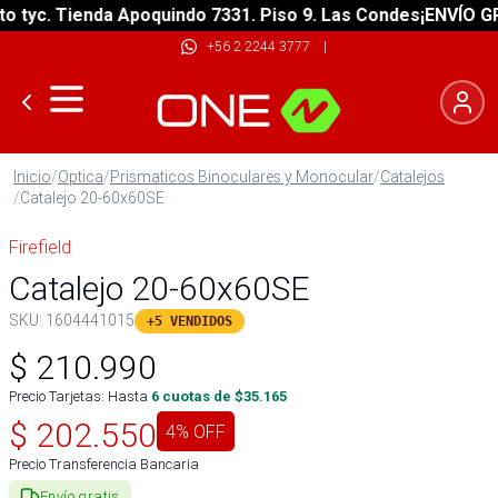
yc. Tienda Apoquindo 7331. Piso 9. Las Condes
¡ENVÍO GRATI
+56 2 2244 3777
|
Inicio
/
Optica
/
Prismaticos Binoculares y Monocular
/
Catalejos
/
Catalejo 20-60x60SE
Firefield
Catalejo 20-60x60SE
SKU:
1604441015
+5 VENDIDOS
$
210.990
Precio Tarjetas: Hasta
6
cuotas de $
35.165
$
202.550
4
% OFF
Precio Transferencia Bancaria
Envío gratis