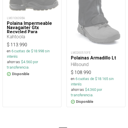
LM010609BA
Polaina Impermeable
Navagaiter Gtx
Recycled Para
Trekking, Nieve Y
Kahtoola
Montaña
$
113.990
en
6
cuotas de $
18.998
sin
LMO260510FE
interés
Polainas Armadillo Lt
ahorras
$
4.560
por
Hillsound
transferencia.
$
108.990
Disponible
en
6
cuotas de $
18.165
sin
interés
ahorras
$
4.360
por
transferencia.
Disponible