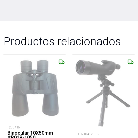
Productos relacionados
T280416
Binocular 10X50mm
TEC210412FE-R
#P01B-1050