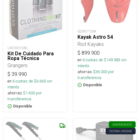
OD280710BA
Kayak Astro 54
Riot Kayaks
LM220610BA
$
899.900
Kit De Cuidado Para
Ropa Técnica
en
6
cuotas de $
149.983
sin
Grangers
interés
ahorras
$
36.000
por
$
39.990
transferencia.
en
6
cuotas de $
6.665
sin
Disponible
interés
ahorras
$
1.600
por
transferencia.
Disponible
ENVÍO
GRATIS
ÚLTIMA UNIDAD