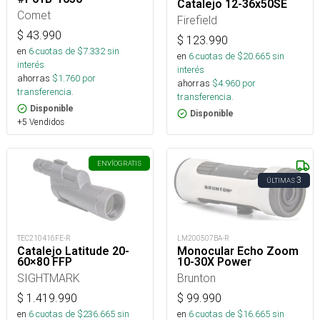
Catalejo 12-36x50SE
Comet
Firefield
$
43.990
$
123.990
en
6
cuotas de $
7.332
sin
en
6
cuotas de $
20.665
sin
interés
interés
ahorras
$
1.760
por
ahorras
$
4.960
por
transferencia.
transferencia.
Disponible
Disponible
+5 Vendidos
ENVÍO
GRATIS
3
ÚLTIMAS
TEC210416FE-R
LM200507BA-R
Catalejo Latitude 20-
Monocular Echo Zoom
60×80 FFP
10-30X Power
SIGHTMARK
Brunton
$
1.419.990
$
99.990
en
6
cuotas de $
236.665
sin
en
6
cuotas de $
16.665
sin