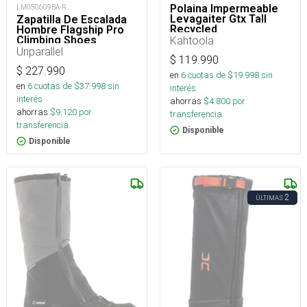
Polaina Impermeable
LM050609BA-R
Levagaiter Gtx Tall
Zapatilla De Escalada
Recycled
Hombre Flagship Pro
Kahtoola
Climbing Shoes
Unparallel
$
119.990
$
227.990
en
6
cuotas de $
19.998
sin
en
6
cuotas de $
37.998
sin
interés
interés
ahorras
$
4.800
por
ahorras
$
9.120
por
transferencia.
transferencia.
Disponible
Disponible
2
ÚLTIMAS