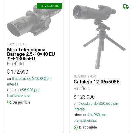
ENVÍO
GRATIS
TEC210417FE
Mira Telescópica
Barrage 2.5-10×40 EU
#FF13065EU
Firefield
$
172.990
TEC210412FE-R
en
6
cuotas de $
28.832
sin
Catalejo 12-36x50SE
interés
Firefield
ahorras
$
6.920
por
transferencia.
$
123.990
Disponible
en
6
cuotas de $
20.665
sin
interés
ahorras
$
4.960
por
transferencia.
Disponible