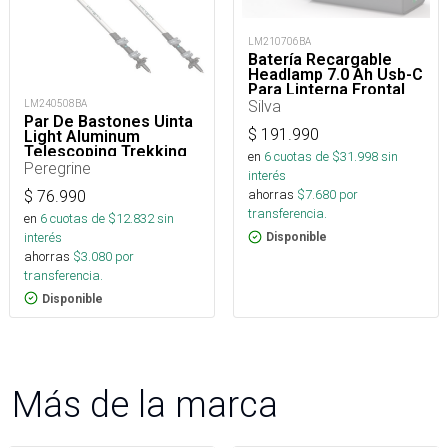
LM210706BA
Batería Recargable
Headlamp 7.0 Ah Usb-C
Para Linterna Frontal
Silva
LM240508BA
Par De Bastones Uinta
$
191.990
Light Aluminum
Telescoping Trekking
en
6
cuotas de $
31.998
sin
Pole
Peregrine
interés
ahorras
$
7.680
por
$
76.990
transferencia.
en
6
cuotas de $
12.832
sin
interés
Disponible
ahorras
$
3.080
por
transferencia.
Disponible
Más de la marca