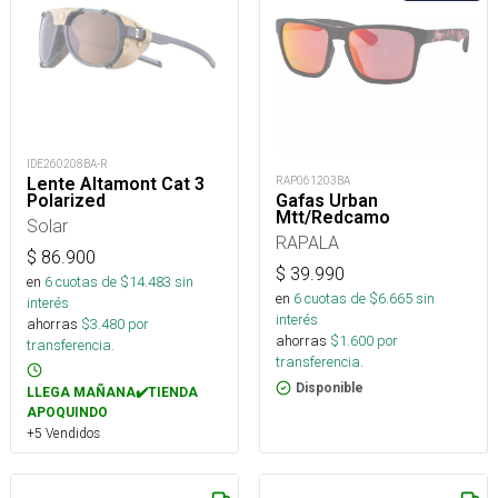
IDE260208BA-R
Lente Altamont Cat 3
RAP061203BA
Polarized
Gafas Urban
Mtt/Redcamo
Solar
RAPALA
$
86.900
$
39.990
en
6
cuotas de $
14.483
sin
en
6
cuotas de $
6.665
sin
interés
interés
ahorras
$
3.480
por
ahorras
$
1.600
por
transferencia.
transferencia.
Disponible
LLEGA MAÑANA✔️TIENDA
APOQUINDO
+5 Vendidos