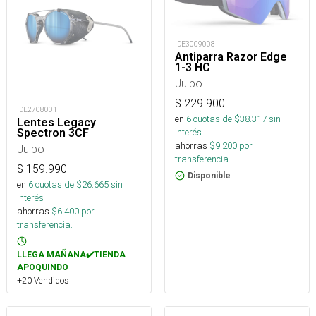
IDE3009008
Antiparra Razor Edge
1-3 HC
Julbo
$
229.900
IDE2708001
en
6
cuotas de $
38.317
sin
Lentes Legacy
Spectron 3CF
interés
ahorras
$
9.200
por
Julbo
transferencia.
$
159.990
Disponible
en
6
cuotas de $
26.665
sin
interés
ahorras
$
6.400
por
transferencia.
LLEGA MAÑANA✔️TIENDA
APOQUINDO
+20 Vendidos