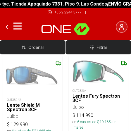
. Tienda Apoquindo 7331. Piso 9. Las Condes
¡ENVÍO GRATIS!
+56 2 2244 3777
|
Categoría 3
Ordenar
Filtrar
OUT28264
Lentes Fury Spectron
3CF
OUT38042
Lente Shield M
Julbo
Spectron 3CF
$
114.990
Julbo
en
6
cuotas de $
19.165
sin
$
129.990
interés
en
6
cuotas de $
21.665
sin