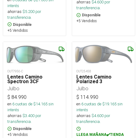
ahorras
$
4.600
por
interés
transferencia.
ahorras
$
5.200
por
Disponible
transferencia.
+5 Vendidos
Disponible
+5 Vendidos
OUT25458
OUT7956-C
Lentes Camino
Lentes Camino
Polarized 3
Spectron 3CF
Julbo
Julbo
$
114.990
$
84.990
en
6
cuotas de $
19.165
sin
en
6
cuotas de $
14.165
sin
interés
interés
ahorras
$
4.600
por
ahorras
$
3.400
por
transferencia.
transferencia.
Disponible
+5 Vendidos
LLEGA MAÑANA✔️TIENDA