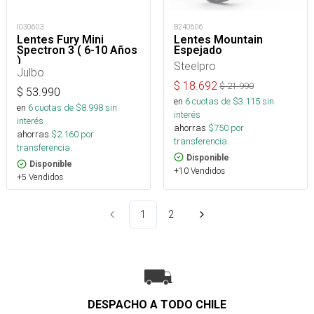
B240606
I030603
Lentes Mountain
Lentes Fury Mini
Espejado
Spectron 3 ( 6-10 Años
)
Steelpro
Julbo
$
18.692
$
21.990
$
53.990
en
6
cuotas de $
3.115
sin
en
6
cuotas de $
8.998
sin
interés
interés
ahorras
$
750
por
ahorras
$
2.160
por
transferencia.
transferencia.
Disponible
Disponible
+10 Vendidos
+5 Vendidos
1
2
DESPACHO A TODO CHILE