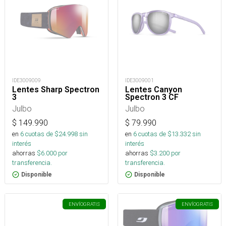
IDE3009009
IDE3009001
Lentes Sharp Spectron
Lentes Canyon
3
Spectron 3 CF
Julbo
Julbo
$
149.990
$
79.990
en
6
cuotas de $
24.998
sin
en
6
cuotas de $
13.332
sin
interés
interés
ahorras
$
6.000
por
ahorras
$
3.200
por
transferencia.
transferencia.
Disponible
Disponible
ENVÍO
GRATIS
ENVÍO
GRATIS