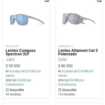
IDE2709002
IDE2909001-C
Lentes Compass
Lentes Altamont Cat 3
Spectron 3CF
Polarizado
Julbo
Solar
$
99.990
$
86.900
en
6
cuotas de $
16.665
sin
en
6
cuotas de $
14.483
sin
interés
interés
ahorras
$
4.000
por
ahorras
$
3.480
por
transferencia.
transferencia.
Disponible
Disponible
+5 Vendidos
+10 Vendidos