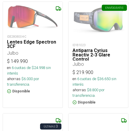
ENVÍO
GRATIS
IDE2808004-C
Lentes Edge Spectron
ID181023
3CF
Antiparra Cyrius
Julbo
Reactiv 2-3 Glare
Control
$
149.990
Julbo
en
6
cuotas de $
24.998
sin
$
219.900
interés
en
6
cuotas de $
36.650
sin
ahorras
$
6.000
por
interés
transferencia.
ahorras
$
8.800
por
Disponible
transferencia.
Disponible
3
ÚLTIMAS