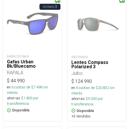
3
ÚLTIMAS
RAP061201BA-R
IDE2709003
Gafas Urban
Lentes Compass
Bk/Bluecamo
Polarized 3
RAPALA
Julbo
$
44.990
$
124.990
en
6
cuotas de $
7.498
sin
en
6
cuotas de $
20.832
sin
interés
interés
ahorras
$
1.800
por
ahorras
$
5.000
por
transferencia.
transferencia.
Disponible
Disponible
+5 Vendidos