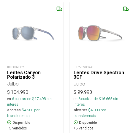
IDE3009002
IDE2709004-C
Lentes Canyon
Lentes Drive Spectron
Polarizado 3
3CF
Julbo
Julbo
$
104.990
$
99.990
en
6
cuotas de $
17.498
sin
en
6
cuotas de $
16.665
sin
interés
interés
ahorras
$
4.200
por
ahorras
$
4.000
por
transferencia.
transferencia.
Disponible
Disponible
+5 Vendidos
+5 Vendidos