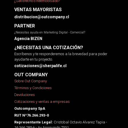
¿Satisfecho o Reembolsado?
VENTAS MAYORISTAS
distribucion@outcompany.cl
PARTNER
¿Necesitas ayuda en Marketing Digital - Comercial?
Agencia BIZEN
¿NECESITAS UNA COTIZACIÓN?
Escríbenos y te responderemos a la brevedad para poder
ayudarte en tu proyecto.
cotizaciones@sherpalife.cl
OUT COMPANY
Sobre Out Company
Términos y Condiciones
Devoluciones
Cotizaciones y ventas a empresas
Outcompany SpA
RUT Nº76.266.293-0
Cristobal Octavio Alvarez Tapia -
Representante Legal:
16.366.285-k - Av Apoquindo 7331