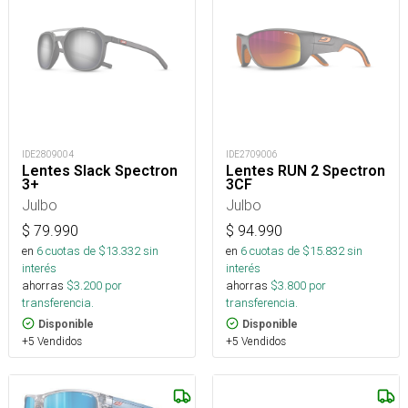
IDE2809004
IDE2709006
Lentes Slack Spectron
Lentes RUN 2 Spectron
3+
3CF
Julbo
Julbo
$
79.990
$
94.990
en
6
cuotas de $
13.332
sin
en
6
cuotas de $
15.832
sin
interés
interés
ahorras
$
3.200
por
ahorras
$
3.800
por
transferencia.
transferencia.
Disponible
Disponible
+5 Vendidos
+5 Vendidos