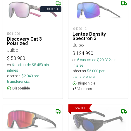
3
ÚLTIMAS
I040601-C
Lentes Density
ID211006
Spectron 3
Discovery Cat 3
Polarized
Julbo
Julbo
$
124.990
$
50.900
en
6
cuotas de $
20.832
sin
en
6
cuotas de $
8.483
sin
interés
interés
ahorras
$
5.000
por
ahorras
$
2.040
por
transferencia.
transferencia.
Disponible
Disponible
+5 Vendidos
15
%
OFF