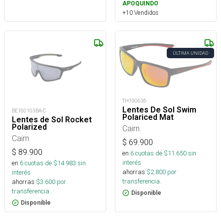
APOQUINDO
+10 Vendidos
ÚLTIMA UNIDAD
TH190636
Lentes De Sol Swim
BE160103BA-C
Polariced Mat
Lentes de Sol Rocket
Polarized
Cairn
Cairn
$
69.900
$
89.900
en
6
cuotas de $
11.650
sin
interés
en
6
cuotas de $
14.983
sin
ahorras
$
2.800
por
interés
transferencia.
ahorras
$
3.600
por
transferencia.
Disponible
Disponible