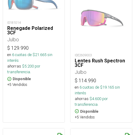
ID181014
Renegade Polarized
3CF
Julbo
$
129.990
en
6
cuotas de $
21.665
sin
IDE2609003
Lentes Rush Spectron
interés
3CF
ahorras
$
5.200
por
Julbo
transferencia.
Disponible
$
114.990
+5 Vendidos
en
6
cuotas de $
19.165
sin
interés
ahorras
$
4.600
por
transferencia.
Disponible
+5 Vendidos