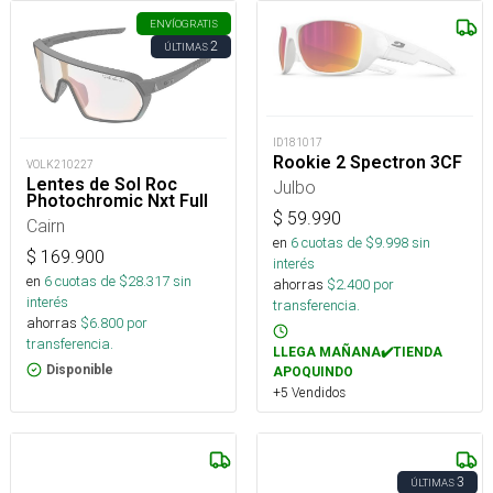
ENVÍO
GRATIS
2
ÚLTIMAS
ID181017
Rookie 2 Spectron 3CF
VOLK210227
Lentes de Sol Roc
Julbo
Photochromic Nxt Full
$
59.990
Cairn
en
6
cuotas de $
9.998
sin
$
169.900
interés
en
6
cuotas de $
28.317
sin
ahorras
$
2.400
por
interés
transferencia.
ahorras
$
6.800
por
transferencia.
LLEGA MAÑANA✔️TIENDA
Disponible
APOQUINDO
+5 Vendidos
3
ÚLTIMAS