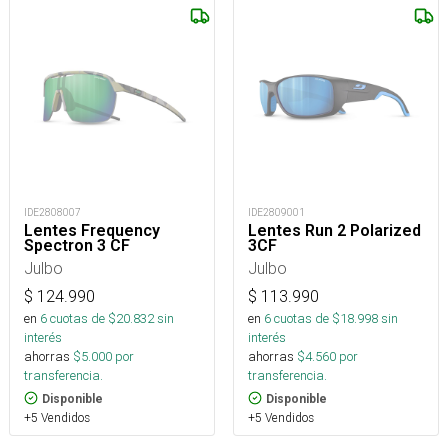
IDE2808007
IDE2809001
Lentes Frequency
Lentes Run 2 Polarized
Spectron 3 CF
3CF
Julbo
Julbo
$
124.990
$
113.990
en
6
cuotas de $
20.832
sin
en
6
cuotas de $
18.998
sin
interés
interés
ahorras
$
5.000
por
ahorras
$
4.560
por
transferencia.
transferencia.
Disponible
Disponible
+5 Vendidos
+5 Vendidos