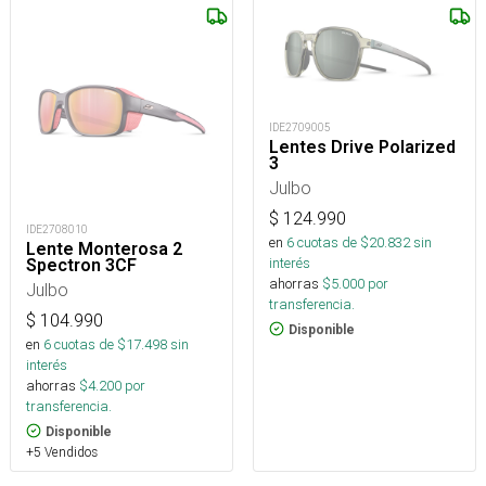
IDE2709005
Lentes Drive Polarized
3
Julbo
$
124.990
IDE2708010
en
6
cuotas de $
20.832
sin
Lente Monterosa 2
interés
Spectron 3CF
ahorras
$
5.000
por
Julbo
transferencia.
$
104.990
Disponible
en
6
cuotas de $
17.498
sin
interés
ahorras
$
4.200
por
transferencia.
Disponible
+5 Vendidos