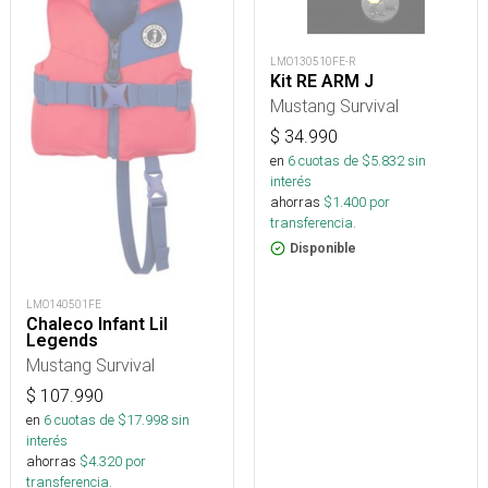
LMO130510FE-R
Kit RE ARM J
Mustang Survival
$
34.990
en
6
cuotas de $
5.832
sin
interés
ahorras
$
1.400
por
transferencia.
Disponible
LMO140501FE
Chaleco Infant Lil
Legends
Mustang Survival
$
107.990
en
6
cuotas de $
17.998
sin
interés
ahorras
$
4.320
por
transferencia.