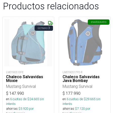
Productos relacionados
ENVÍO
GRATIS
3
ÚLTIMAS
LMO190513FE
LMO190517FE-R
Chaleco Salvavidas
Chaleco Salvavidas
Moxie
Java Bombay
Mustang Survival
Mustang Survival
$
147.990
$
177.990
en
6
cuotas de $
24.665
sin
en
6
cuotas de $
29.665
sin
interés
interés
ahorras
$
5.920
por
ahorras
$
7.120
por