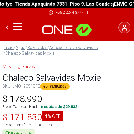
yc. Tienda Apoquindo 7331. Piso 9. Las Condes
¡ENVÍO GRATI
+56 2 2244 3777
|
Inicio
/
Agua
/
Salvavidas
/
Accesorios De Salvavidas
/
Chaleco Salvavidas Moxie
Mustang Survival
Chaleco Salvavidas Moxie
SKU:
LMO190518FE
+5 VENDIDOS
$
178.990
Precio Tarjetas: Hasta
6
cuotas de $
29.832
$
171.830
4
% OFF
Precio Transferencia Bancaria
Envío gratis