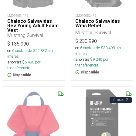
LMO190511FE
LMO190524FE
Chaleco Salvavidas
Chaleco Salvavidas
Rev Young Adult Foam
Wms Rebel
Vest
Mustang Survival
Mustang Survival
$
230.990
$
136.990
en
6
cuotas de $
38.498
sin
en
6
cuotas de $
22.832
sin
interés
interés
ahorras
$
9.240
por
ahorras
$
5.480
por
transferencia.
transferencia.
Disponible
Disponible
2
ÚLTIMAS