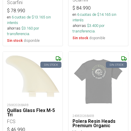
Scarfini
$
84.990
$
78.990
en
6
cuotas de $
14.165
sin
en
6
cuotas de $
13.165
sin
interés
interés
ahorras
$
3.400
por
ahorras
$
3.160
por
transferencia.
transferencia.
disponible
Sin stock
disponible
Sin stock
SIN STOCK
SIN STOCK
25682026BARB
Quillas Glass Flex M-5
Tri
24982026BARB
Polera Resin Heads
FCS
Premium Organic
$
46.990