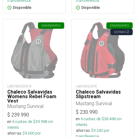
transferencia.
transferencia.
Disponible
Disponible
ENVÍO
GRATIS
ENVÍO
GRATIS
2
ÚLTIMAS
LMO190525FE-R
LMO190523FE
Chaleco Salvavidas
Chaleco Salvavidas
Womens Rebel Foam
Slipstream
Vest
Mustang Survival
Mustang Survival
$
230.990
$
239.990
en
6
cuotas de $
38.498
sin
en
6
cuotas de $
39.998
sin
interés
interés
ahorras
$
9.240
por
ahorras
$
9.600
por
transferencia.