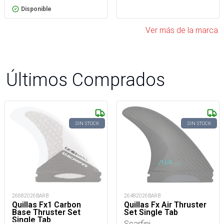
Disponible
Ver más de la marca
Últimos Comprados
SIN STOCK
SIN STOCK
26482026BARB
26682026BARB
Quillas Fx Air Thruster
Quillas Fx1 Carbon
Set Single Tab
Base Thruster Set
Single Tab
Scarfini