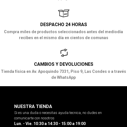
DESPACHO 24 HORAS
Compra miles de productos seleccionados antes del mediodía
recibes en el mismo día en cientos de comunas
CAMBIOS Y DEVOLUCIONES
Tienda física en Av. Apoquindo 7331, Piso 9, Las Condes o a través
de WhatsApp
NUESTRA TIENDA
Si es una duda o necesitas ayuda tecnica, no dudes en
comunicarte con nosotros
Lun. - Vie. 10:30 a 14:30 - 15:00 a 19:00