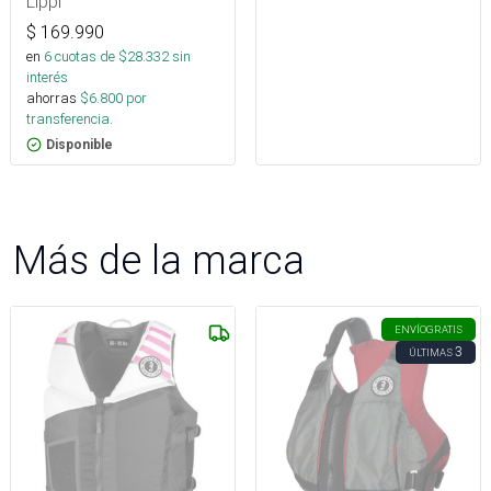
Lippi
$
169.990
en
6
cuotas de $
28.332
sin
interés
ahorras
$
6.800
por
transferencia.
Disponible
Más de la marca
ENVÍO
GRATIS
3
ÚLTIMAS