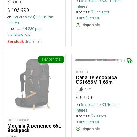
en
6
cuotas de $
35.165
sin
Scarfini
interés
$
106.990
ahorras
$
8.440
por
en
6
cuotas de $
17.832
sin
transferencia.
interés
Disponible
ahorras
$
4.280
por
transferencia.
disponible
Sin stock
ENVÍO
GRATIS
T040531
Caña Telescópica
CS1655M 1,65m
Fulcrum
$
6.990
en
6
cuotas de $
1.165
sin
interés
ahorras
$
280
por
LIP080303GI-R
transferencia.
Mochila X-perience 65L
Disponible
Backpack