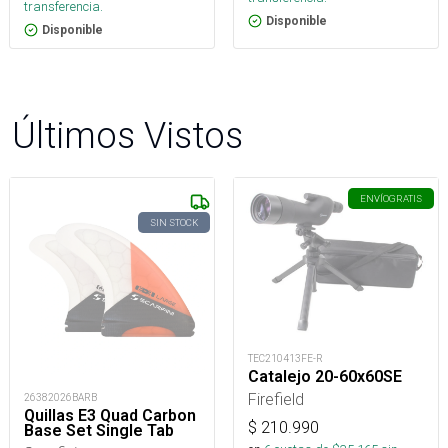
transferencia.
Disponible
Disponible
Últimos Vistos
ENVÍO
GRATIS
SIN STOCK
TEC210413FE-R
Catalejo 20-60x60SE
Firefield
26382026BARB
Quillas E3 Quad Carbon
$
210.990
Base Set Single Tab