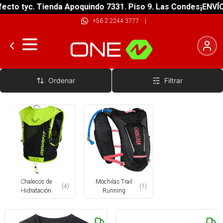
cto tyc. Tienda Apoquindo 7331. Piso 9. Las Condes
¡ENVÍO 
+56 2 2244 3777
|
Chalecos y Mochilas Trail Running
Ordenar
Filtrar
Chalecos de
Mochilas Trail
(
4
)
(
1
)
Hidratación
Running