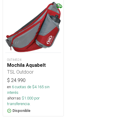
OUT44524
Mochila Aquabelt
TSL Outdoor
$
24.990
en
6
cuotas de $
4.165
sin
interés
ahorras
$
1.000
por
transferencia.
Disponible