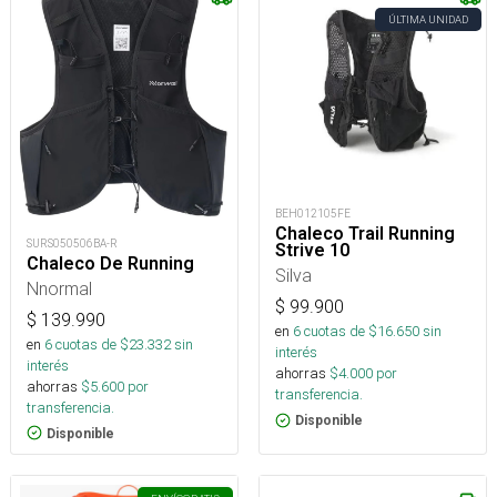
ÚLTIMA UNIDAD
BEH012105FE
Chaleco Trail Running
SURS050506BA-R
Strive 10
Chaleco De Running
Silva
Nnormal
$
99.900
$
139.990
en
6
cuotas de $
16.650
sin
en
6
cuotas de $
23.332
sin
interés
interés
ahorras
$
4.000
por
ahorras
$
5.600
por
transferencia.
transferencia.
Disponible
Disponible