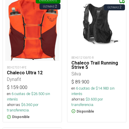
ENVÍO
GRATIS
2
ÚLTIMAS
2
ÚLTIMAS
BEH012106FE-R
Chaleco Trail Running
Strive 5
BEH270314FE
Chaleco Ultra 12
Silva
Dynafit
$
89.900
$
159.000
en
6
cuotas de $
14.983
sin
interés
en
6
cuotas de $
26.500
sin
ahorras
$
3.600
por
interés
transferencia.
ahorras
$
6.360
por
transferencia.
Disponible
Disponible