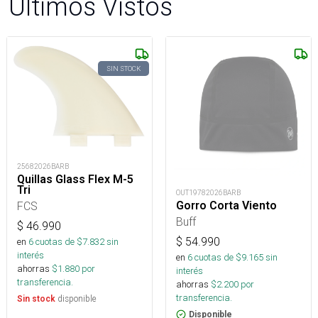
Últimos Vistos
SIN STOCK
25682026BARB
Quillas Glass Flex M-5
Tri
OUT19782026BARB
Gorro Corta Viento
FCS
Buff
$
46.990
$
54.990
en
6
cuotas de $
7.832
sin
interés
en
6
cuotas de $
9.165
sin
ahorras
$
1.880
por
interés
transferencia.
ahorras
$
2.200
por
transferencia.
disponible
Sin stock
Disponible