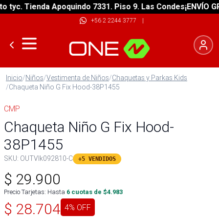
yc. Tienda Apoquindo 7331. Piso 9. Las Condes
¡ENVÍO GRATI
+56 2 2244 3777
|
Inicio
/
Niños
/
Vestimenta de Niños
/
Chaquetas y Parkas Kids
/
Chaqueta Niño G Fix Hood-38P1455
CMP
Chaqueta Niño G Fix Hood-
38P1455
SKU:
OUTVlk092810-C
+5 VENDIDOS
$
29.900
Precio Tarjetas: Hasta
6
cuotas de $
4.983
$
28.704
4
% OFF