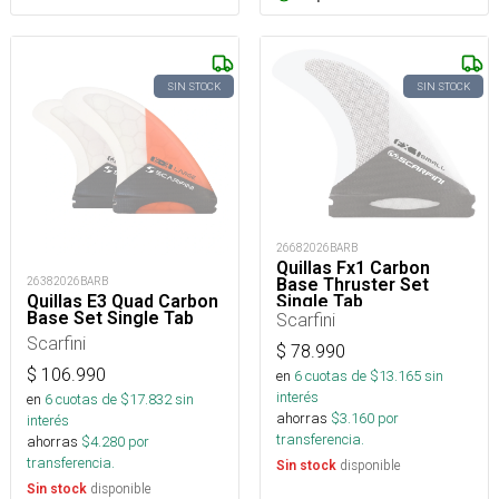
SIN STOCK
SIN STOCK
26682026BARB
Quillas Fx1 Carbon
Base Thruster Set
26382026BARB
Single Tab
Quillas E3 Quad Carbon
Base Set Single Tab
Scarfini
Scarfini
$
78.990
$
106.990
en
6
cuotas de $
13.165
sin
interés
en
6
cuotas de $
17.832
sin
ahorras
$
3.160
por
interés
transferencia.
ahorras
$
4.280
por
transferencia.
disponible
Sin stock
disponible
Sin stock