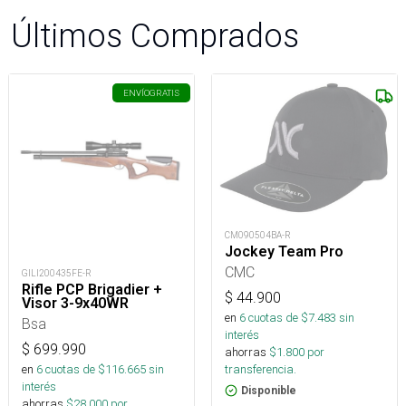
Últimos Comprados
ENVÍO
GRATIS
CM090504BA-R
Jockey Team Pro
CMC
GILI200435FE-R
Rifle PCP Brigadier +
$
44.900
Visor 3-9x40WR
en
6
cuotas de $
7.483
sin
Bsa
interés
$
699.990
ahorras
$
1.800
por
en
6
cuotas de $
116.665
sin
transferencia.
interés
Disponible
ahorras
$
28.000
por