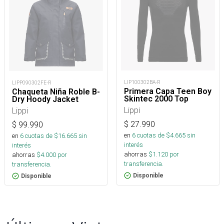
LIP100302BA-R
LIPP090302FE-R
Primera Capa Teen Boy
Chaqueta Niña Roble B-
Skintec 2000 Top
Dry Hoody Jacket
Lippi
Lippi
$
27.990
$
99.990
en
6
cuotas de $
4.665
sin
en
6
cuotas de $
16.665
sin
interés
interés
ahorras
$
1.120
por
ahorras
$
4.000
por
transferencia.
transferencia.
Disponible
Disponible