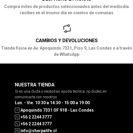
Compra miles de productos seleccionados antes del mediodía
recibes en el mismo día en cientos de comunas
CAMBIOS Y DEVOLUCIONES
Tienda física en Av. Apoquindo 7331, Piso 9, Las Condes o a través
de WhatsApp
NUESTRA TIENDA
Si es una duda o necesitas ayuda tecnica, no dudes en
comunicarte con nosotros
Lun. - Vie. 10:30 a 14:30 - 15:00 a 19:00
Apoquindo 7331 OF 918 - Las Condes
+56 2 2244 3777
+56 2 2244 3777
info@sherpalife.cl