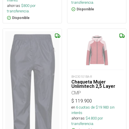
interés
transferencia.
ahorras
$
800
por
Disponible
transferencia.
Disponible
BH230101BA-R
Chaqueta Mujer
Unlimitech 2,5 Layer
CMP
$
119.900
en
6
cuotas de $
19.983
sin
interés
ahorras
$
4.800
por
transferencia.