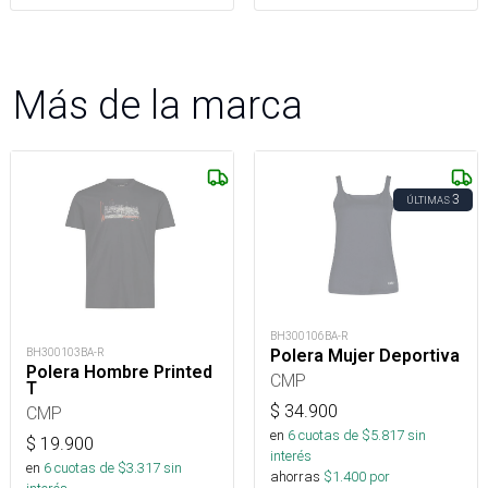
Más de la marca
3
ÚLTIMAS
BH300106BA-R
Polera Mujer Deportiva
BH300103BA-R
Polera Hombre Printed
CMP
T
$
34.900
CMP
en
6
cuotas de $
5.817
sin
$
19.900
interés
en
6
cuotas de $
3.317
sin
ahorras
$
1.400
por