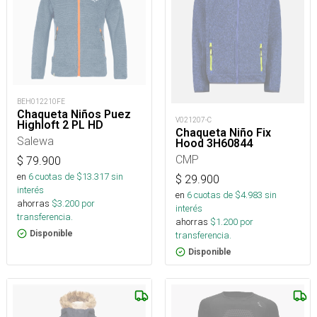
BEH012210FE
Chaqueta Niños Puez
V021207-C
Highloft 2 PL HD
Chaqueta Niño Fix
Salewa
Hood 3H60844
CMP
$
79.900
en
6
cuotas de $
13.317
sin
$
29.900
interés
en
6
cuotas de $
4.983
sin
ahorras
$
3.200
por
interés
transferencia.
ahorras
$
1.200
por
Disponible
transferencia.
Disponible