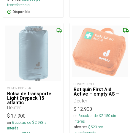
transferencia.
Disponible
CHM021302FE
CHM021301FE-R
Botiquin First Aid
Bolsa de transporte
Active – empty AS –
Light Drypack 15
Deuter
atlantic
Deuter
$
12.900
en
6
cuotas de $
2.150
sin
$
17.900
interés
en
6
cuotas de $
2.983
sin
ahorras
$
520
por
interés
transferencia.