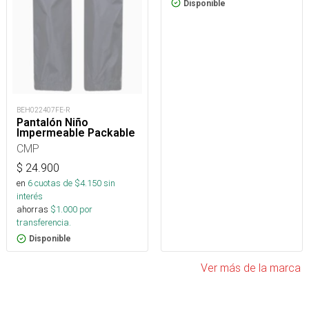
Disponible
BEH022407FE-R
Pantalón Niño
Impermeable Packable
CMP
$
24.900
en
6
cuotas de $
4.150
sin
interés
ahorras
$
1.000
por
transferencia.
Disponible
Ver más de la marca