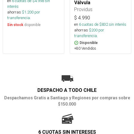
en
6
cuotas de $
4.998
sin
Válvula
interés
Providus
ahorras
$
1.200
por
$
4.990
transferencia.
en
6
cuotas de $
832
sin interés
disponible
Sin stock
ahorras
$
200
por
transferencia.
Disponible
+80 Vendidos
DESPACHO A TODO CHILE
Despachamos Gratis a Santiago y Regiones por compras sobre
$150.000
6 CUOTAS SIN INTERESES