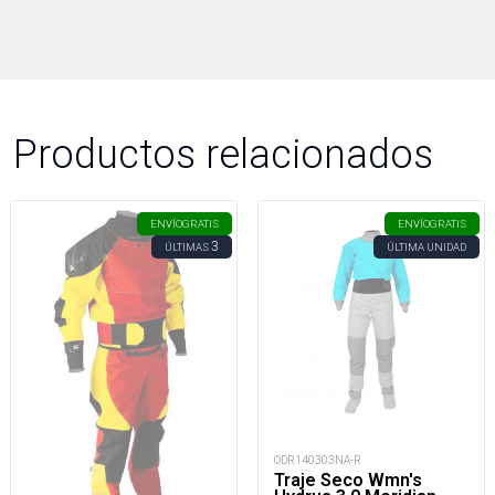
Productos relacionados
ENVÍO
GRATIS
ENVÍO
GRATIS
3
ÚLTIMAS
ÚLTIMA UNIDAD
ODR140303NA-R
Traje Seco Wmn's