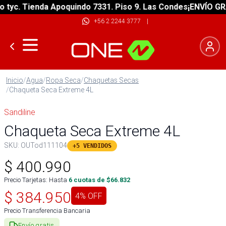
c. Tienda Apoquindo 7331. Piso 9. Las Condes
¡ENVÍO GRATIS
+56 2 2244 3777
|
Inicio
/
Agua
/
Ropa Seca
/
Chaquetas Secas
/
Chaqueta Seca Extreme 4L
Sandiline
Chaqueta Seca Extreme 4L
SKU:
OUTod111104
+5 VENDIDOS
$
400.990
Precio Tarjetas: Hasta
6
cuotas de $
66.832
$
384.950
4
% OFF
Precio Transferencia Bancaria
Envío gratis