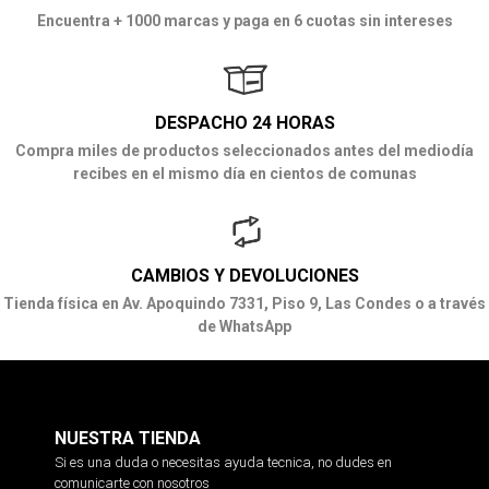
Encuentra + 1000 marcas y paga en 6 cuotas sin intereses
DESPACHO 24 HORAS
Compra miles de productos seleccionados antes del mediodía
recibes en el mismo día en cientos de comunas
CAMBIOS Y DEVOLUCIONES
Tienda física en Av. Apoquindo 7331, Piso 9, Las Condes o a través
de WhatsApp
NUESTRA TIENDA
Si es una duda o necesitas ayuda tecnica, no dudes en
comunicarte con nosotros