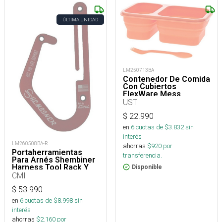
ÚLTIMA UNIDAD
LM250713BA
Contenedor De Comida
Con Cubiertos
FlexWare Mess
Compacto
UST
$
22.990
en
6
cuotas de $
3.832
sin
interés
LM260508BA-R
ahorras
$
920
por
Portaherramientas
transferencia.
Para Arnés Shembiner
Harness Tool Rack Y
Disponible
Arborismo
CMI
$
53.990
en
6
cuotas de $
8.998
sin
interés
ahorras
$
2.160
por