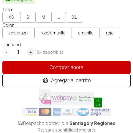
Talla
:
XS
S
M
L
XL
Color
:
verde/azul
rojo/amarillo
amarillo
rojo
Cantidad:
-
+
10+ disponibles
Comprar ahora
Agregar al carrito
4%
OFF
Despacho domicilio a
Santiago y Regiones
Revisar disponibilidad y valores