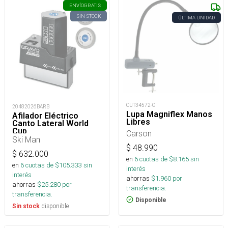
ENVÍO
GRATIS
SIN STOCK
ÚLTIMA UNIDAD
OUT34572-C
20482026BARB
Lupa Magniflex Manos
Afilador Eléctrico
Libres
Canto Lateral World
Cup
Carson
Ski Man
$
48.990
$
632.000
en
6
cuotas de $
8.165
sin
en
6
cuotas de $
105.333
sin
interés
interés
ahorras
$
1.960
por
ahorras
$
25.280
por
transferencia.
transferencia.
Disponible
disponible
Sin stock