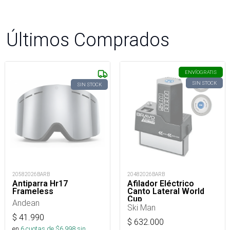
Últimos Comprados
ENVÍO
GRATIS
SIN STOCK
SIN STOCK
20582026BARB
20482026BARB
Antiparra Hr17
Afilador Eléctrico
Frameless
Canto Lateral World
Cup
Andean
Ski Man
$
41.990
$
632.000
en
6
cuotas de $
6.998
sin