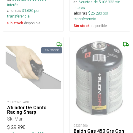
en
6
cuotas de $
105.333
sin
interés
interés
ahorras
$
1.680
por
ahorras
$
25.280
por
transferencia.
transferencia.
disponible
Sin stock
disponible
Sin stock
SIN STOCK
20382026BARB
Afilador De Canto
Racing Sharp
Ski Man
GS231206
$
29.990
Balón Gas 450 Grs Con