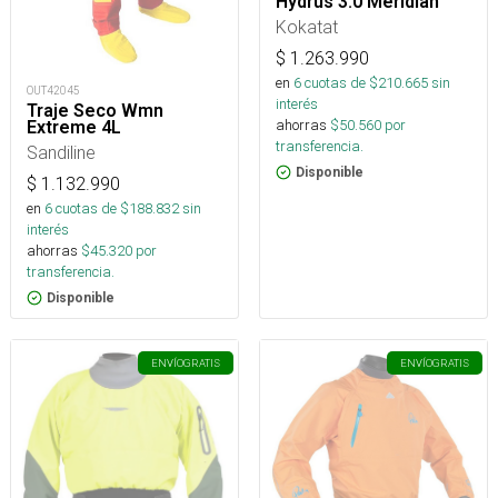
Hydrus 3.0 Meridian
Kokatat
$
1.263.990
en
6
cuotas de $
210.665
sin
OUT42045
interés
Traje Seco Wmn
ahorras
$
50.560
por
Extreme 4L
transferencia.
Sandiline
Disponible
$
1.132.990
en
6
cuotas de $
188.832
sin
interés
ahorras
$
45.320
por
transferencia.
Disponible
ENVÍO
GRATIS
ENVÍO
GRATIS