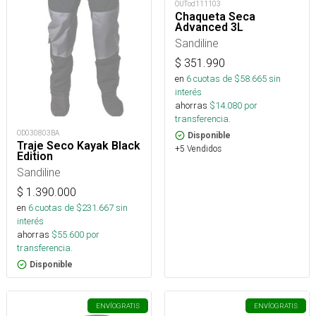
OUTod111103
Chaqueta Seca
Advanced 3L
Sandiline
$
351.990
en
6
cuotas de $
58.665
sin
interés
ahorras
$
14.080
por
transferencia.
OD030803BA
Disponible
Traje Seco Kayak Black
+5 Vendidos
Edition
Sandiline
$
1.390.000
en
6
cuotas de $
231.667
sin
interés
ahorras
$
55.600
por
transferencia.
Disponible
ENVÍO
GRATIS
ENVÍO
GRATIS