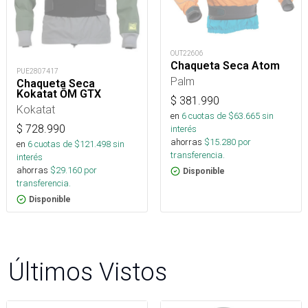
OUT22606
Chaqueta Seca Atom
PUE2807417
Palm
Chaqueta Seca
Kokatat ŌM GTX
$
381.990
Kokatat
en
6
cuotas de $
63.665
sin
$
728.990
interés
ahorras
$
15.280
por
en
6
cuotas de $
121.498
sin
transferencia.
interés
ahorras
$
29.160
por
Disponible
transferencia.
Disponible
Últimos Vistos