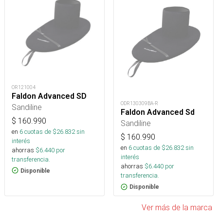
OR121004
Faldon Advanced SD
ODR130309BA-R
Sandiline
Faldon Advanced Sd
$
160.990
Sandiline
en
6
cuotas de $
26.832
sin
$
160.990
interés
en
6
cuotas de $
26.832
sin
ahorras
$
6.440
por
interés
transferencia.
ahorras
$
6.440
por
Disponible
transferencia.
Disponible
Ver más de la marca