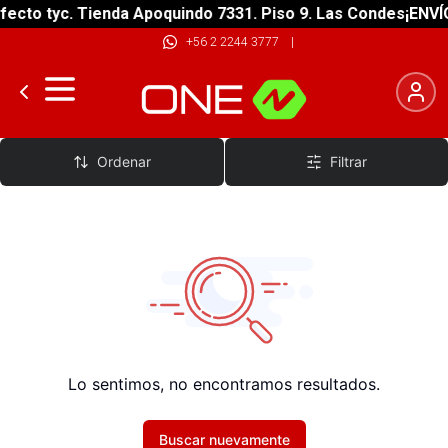
ecto tyc. Tienda Apoquindo 7331. Piso 9. Las Condes
¡ENVÍO
+56 2 2244 3777
|
Chaqueta
Ordenar
Filtrar
Lo sentimos, no encontramos resultados.
Buscar nuevamente