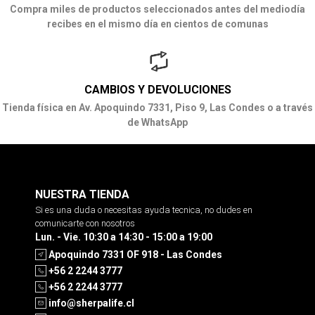
Compra miles de productos seleccionados antes del mediodía
recibes en el mismo día en cientos de comunas
CAMBIOS Y DEVOLUCIONES
Tienda física en Av. Apoquindo 7331, Piso 9, Las Condes o a través
de WhatsApp
NUESTRA TIENDA
Si es una duda o necesitas ayuda tecnica, no dudes en
comunicarte con nosotros
Lun. - Vie. 10:30 a 14:30 - 15:00 a 19:00
Apoquindo 7331 OF 918 - Las Condes
+56 2 2244 3777
+56 2 2244 3777
info@sherpalife.cl