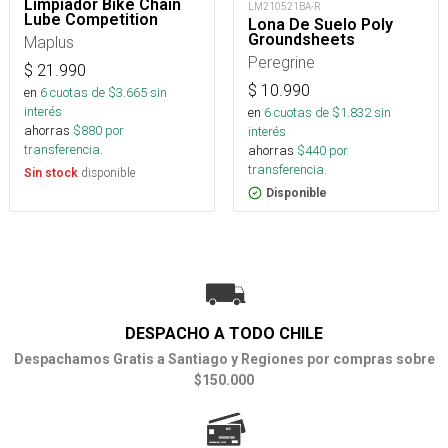
Limpiador Bike Chain
LM210521BA-R
Lube Competition
Lona De Suelo Poly
Groundsheets
Maplus
Peregrine
$
21.990
$
10.990
en
6
cuotas de $
3.665
sin
interés
en
6
cuotas de $
1.832
sin
ahorras
$
880
por
interés
transferencia.
ahorras
$
440
por
transferencia.
disponible
Sin stock
Disponible
DESPACHO A TODO CHILE
Despachamos Gratis a Santiago y Regiones por compras sobre
$150.000