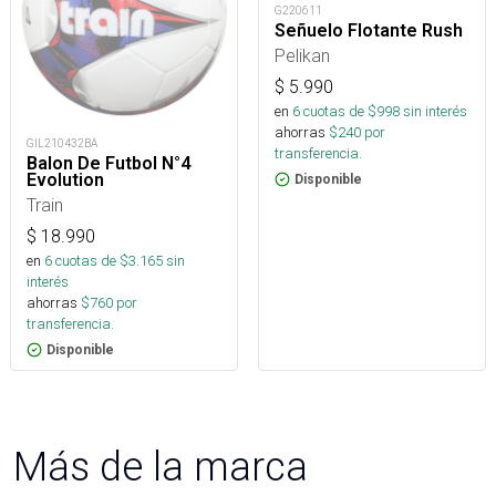
G220611
Señuelo Flotante Rush
Pelikan
$
5.990
en
6
cuotas de $
998
sin interés
ahorras
$
240
por
GIL210432BA
transferencia.
Balon De Futbol N°4
Evolution
Disponible
Train
$
18.990
en
6
cuotas de $
3.165
sin
interés
ahorras
$
760
por
transferencia.
Disponible
Más de la marca