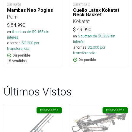
OUT45876
OUT37968-C
Mambas Neo Pogies
Cuello Latex Kokatat
Neck Gasket
Palm
Kokatat
$
54.990
$
49.990
en
6
cuotas de $
9.165
sin
en
6
cuotas de $
8.332
sin
interés
interés
ahorras
$
2.200
por
ahorras
$
2.000
por
transferencia.
transferencia.
Disponible
Disponible
+5 Vendidos
Últimos Vistos
ENVÍO
GRATIS
ENVÍO
GRATIS