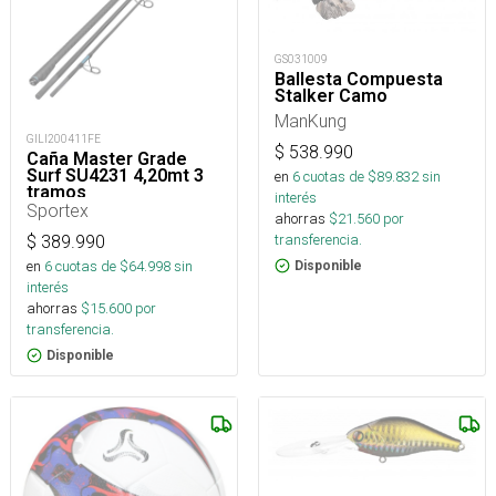
GS031009
Ballesta Compuesta
Stalker Camo
ManKung
GILI200411FE
$
538.990
Caña Master Grade
Surf SU4231 4,20mt 3
en
6
cuotas de $
89.832
sin
tramos
interés
Sportex
ahorras
$
21.560
por
transferencia.
$
389.990
en
6
cuotas de $
64.998
sin
Disponible
interés
ahorras
$
15.600
por
transferencia.
Disponible