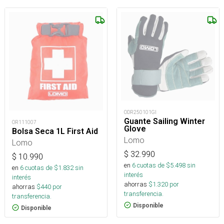
ODR250101GI
Guante Sailing Winter
OR111007
Glove
Bolsa Seca 1L First Aid
Lomo
Lomo
$
32.990
$
10.990
en
6
cuotas de $
5.498
sin
en
6
cuotas de $
1.832
sin
interés
interés
ahorras
$
1.320
por
ahorras
$
440
por
transferencia.
transferencia.
Disponible
Disponible