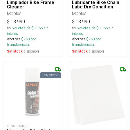
Limpiador Bike Frame
Lubricante Bike Chain
Cleaner
Lube Dry Condition
Maplus
Maplus
$
18.990
$
18.990
en
6
cuotas de $
3.165
sin
en
6
cuotas de $
3.165
sin
interés
interés
ahorras
$
760
por
ahorras
$
760
por
transferencia.
transferencia.
disponible
disponible
Sin stock
Sin stock
SIN STOCK
23782026BARB