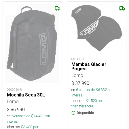
OUT41788
Mambas Glacier
Pogies
Lomo
$
37.990
en
6
cuotas de $
6.332
sin
O260726-R
Mochila Seca 30L
interés
ahorras
$
1.520
por
Lomo
transferencia.
$
86.990
Disponible
en
6
cuotas de $
14.498
sin
interés
ahorras
$
3.480
por