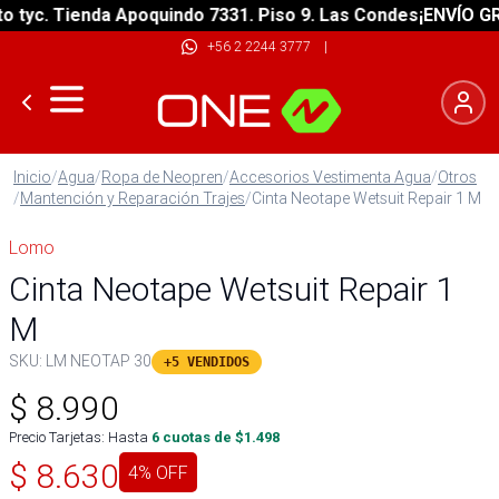
yc. Tienda Apoquindo 7331. Piso 9. Las Condes
¡ENVÍO GRATI
+56 2 2244 3777
|
Inicio
/
Agua
/
Ropa de Neopren
/
Accesorios Vestimenta Agua
/
Otros
/
Mantención y Reparación Trajes
/
Cinta Neotape Wetsuit Repair 1 M
Lomo
Cinta Neotape Wetsuit Repair 1
M
SKU:
LM NEOTAP 30
+5 VENDIDOS
$
8.990
Precio Tarjetas: Hasta
6
cuotas de $
1.498
$
8.630
4
% OFF