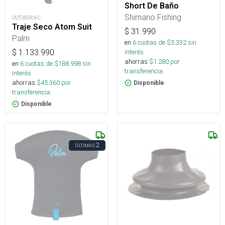
Short De Baño
Shimano Fishing
OUT38084-C
Traje Seco Atom Suit
$
31.990
Palm
en
6
cuotas de $
5.332
sin
interés
$
1.133.990
ahorras
$
1.280
por
en
6
cuotas de $
188.998
sin
transferencia.
interés
ahorras
$
45.360
por
Disponible
transferencia.
Disponible
2
ÚLTIMAS