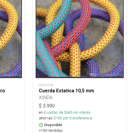
OUT41778
tro
Cuerda Estatica 10,5 mm
XINDA
$
3.990
en
6
cuotas de $
665
sin interés
ahorras
$
160
por transferencia.
Disponible
+190 Vendidos