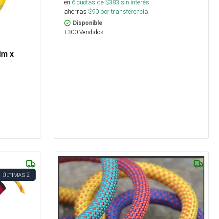
en
6
cuotas de $
383
sin interés
ahorras
$
90
por transferencia.
Disponible
+300 Vendidos
Mm x
2
ÚLTIMAS