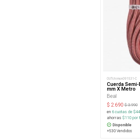
OUTchimon091531-C
Cuerda Semi-E
mm X Metro
Beal
$
2.690
$
3.990
en
6
cuotas de $
44
ahorras
$
110
por 
Disponible
+530 Vendidos