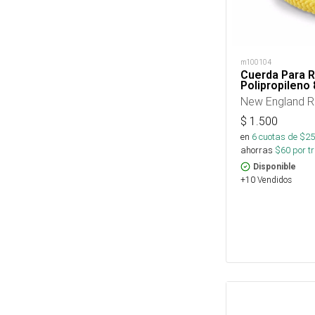
m100104
Cuerda Para 
Polipropileno
New England 
$
1.500
en
6
cuotas de $
25
ahorras
$
60
por tr
Disponible
+10 Vendidos