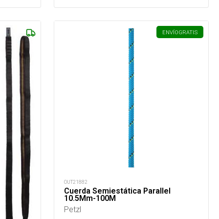
ENVÍO
GRATIS
OUT21882
Cuerda Semiestática Parallel
10.5Mm-100M
Petzl