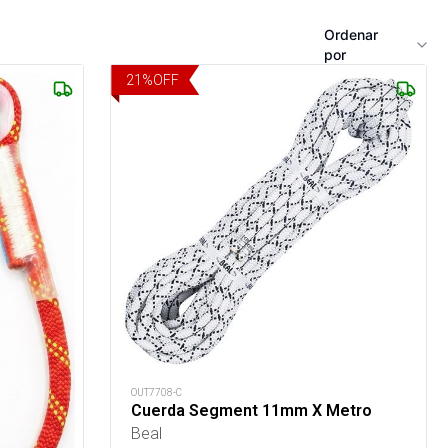
Ordenar
por
21
%
OFF
OUT7708-C
Cuerda Segment 11mm X Metro
Beal