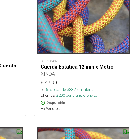
ODR050407
 Cuerda
Cuerda Estatica 12 mm x Metro
XINDA
$
4.990
en
6
cuotas de $
832
sin interés
ahorras
$
200
por transferencia.
Disponible
+5 Vendidos