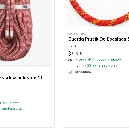
OD280704BA
Cuerda Prusik De Escalada
Camnal
$
9.990
en
6
cuotas de $
1.665
sin interés
ahorras
$
400
por transferencia.
Disponible
stática Industrie 11
8
sin interés
transferencia.