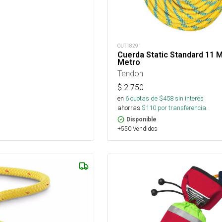
OUT18291
Cuerda Static Standard 11 
Metro
Tendon
$
2.750
en
6
cuotas de $
458
sin interés
ahorras
$
110
por transferencia.
Disponible
+550 Vendidos