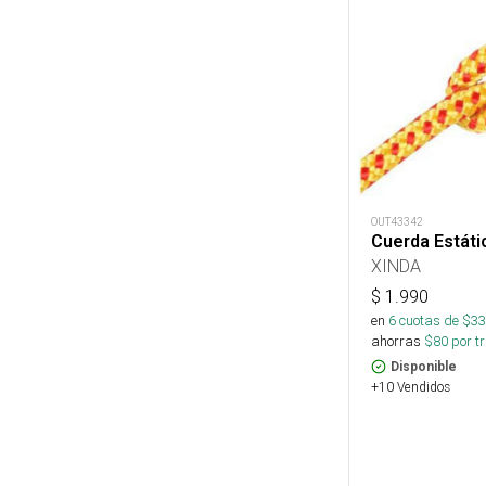
OUT43342
Cuerda Estát
XINDA
$
1.990
en
6
cuotas de $
33
ahorras
$
80
por tr
Disponible
+10 Vendidos