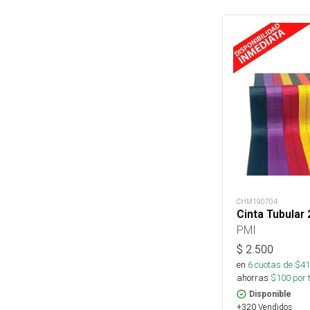
CHM190704
Cinta Tubular
PMI
$
2.500
en
6
cuotas de $
41
ahorras
$
100
por 
Disponible
+320 Vendidos