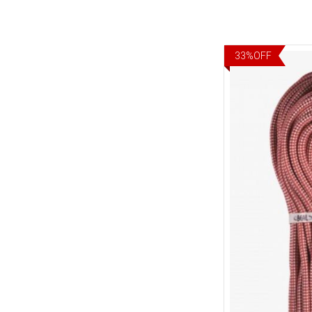
33
%
OFF