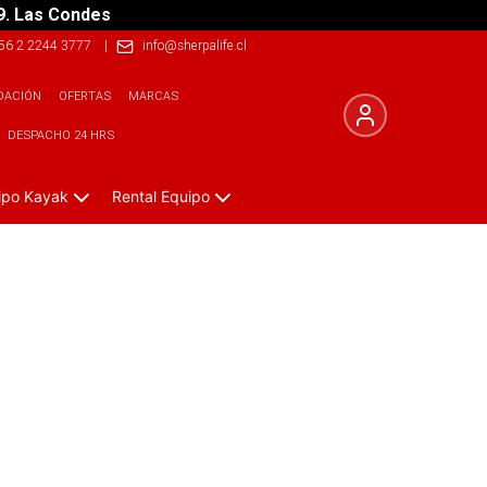
9. Las Condes
56 2 2244 3777
|
info@sherpalife.cl
DACIÓN
OFERTAS
MARCAS
DESPACHO 24 HRS
ipo Kayak
Rental Equipo