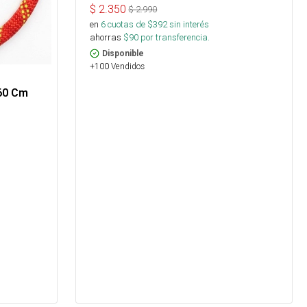
$
2.350
$
2.990
en
6
cuotas de $
392
sin interés
ahorras
$
90
por transferencia.
Disponible
+100 Vendidos
 60 Cm