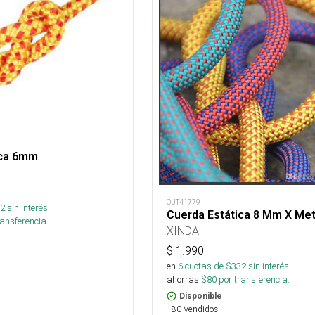
ica 6mm
OUT41779
2
sin interés
Cuerda Estática 8 Mm X Me
ansferencia.
XINDA
$
1.990
en
6
cuotas de $
332
sin interés
ahorras
$
80
por transferencia.
Disponible
+80 Vendidos