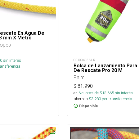
Rescate En Agua De
 8 mm X Metro
Ropes
0
sin interés
OD100405BA-R
Bolsa de Lanzamiento Para
ansferencia.
De Rescate Pro 20 M
Palm
$
81.990
en
6
cuotas de $
13.665
sin interés
ahorras
$
3.280
por transferencia.
Disponible