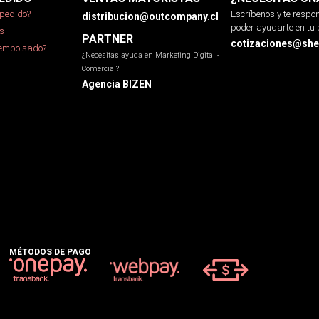
pedido?
Escríbenos y te resp
distribucion@outcompany.cl
poder ayudarte en tu 
s
PARTNER
cotizaciones@sher
eembolsado?
¿Necesitas ayuda en Marketing Digital -
Comercial?
Agencia BIZEN
MÉTODOS DE PAGO