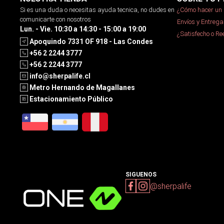
Si es una duda o necesitas ayuda tecnica, no dudes en
¿Cómo hacer un 
comunicarte con nosotros
Envíos y Entrega
Lun. - Vie. 10:30 a 14:30 - 15:00 a 19:00
¿Satisfecho o R
Apoquindo 7331 OF 918 - Las Condes
+56 2 2244 3777
+56 2 2244 3777
info@sherpalife.cl
Metro Hernando de Magallanes
Estacionamiento Público
SIGUENOS
@sherpalife