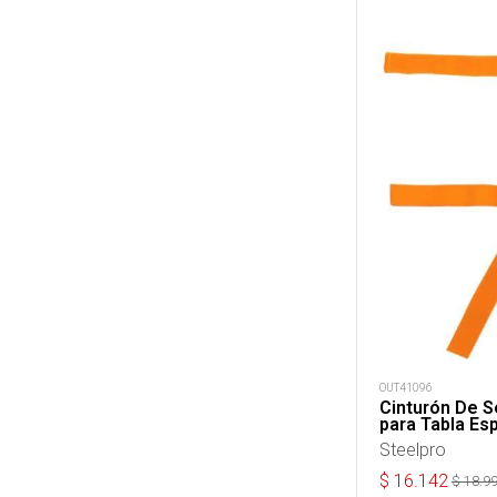
OUT41096
Cinturón De S
para Tabla Esp
Steelpro
$
16.142
$
18.9