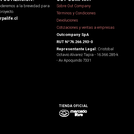
onderemos a la brevedad para
Sobre Out Company
proyecto.
Términos y Condiciones
palife.cl
Devoluciones
Cotizaciones y ventas a empresas
Outcompany SpA
RUT Nº76.266.293-0
Cristobal
Representante Legal:
Octavio Alvarez Tapia - 16.366.285-k
- Av Apoquindo 7331
TIENDA OFICIAL