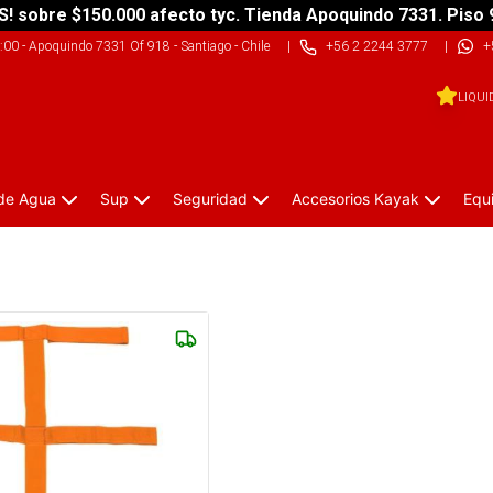
S! sobre $150.000 afecto tyc. Tienda Apoquindo 7331. Piso 
9:00
-
Apoquindo 7331 Of 918 - Santiago - Chile
|
+56 2 2244 3777
|
+
LIQUI
 de Agua
Sup
Seguridad
Accesorios Kayak
Equ