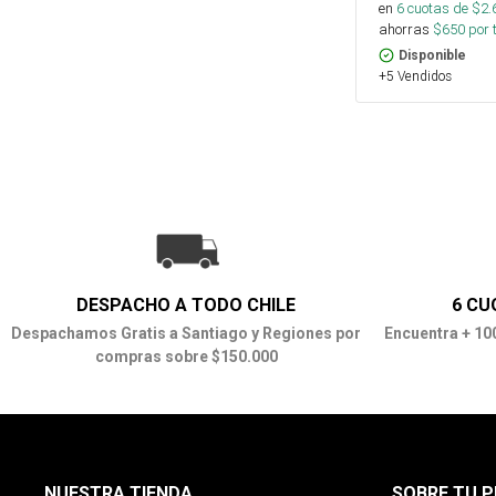
en
6
cuotas de $
2.
ahorras
$
650
por 
Disponible
+5 Vendidos
DESPACHO A TODO CHILE
6 CU
Despachamos Gratis a Santiago y Regiones por
Encuentra + 10
compras sobre $150.000
NUESTRA TIENDA
SOBRE TU P