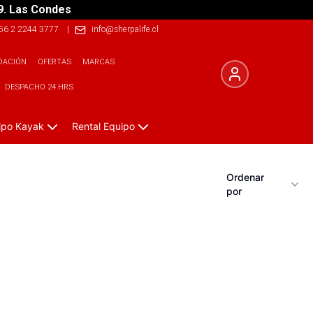
9. Las Condes
56 2 2244 3777
|
info@sherpalife.cl
DACIÓN
OFERTAS
MARCAS
DESPACHO 24 HRS
ipo Kayak
Rental Equipo
Ordenar
por