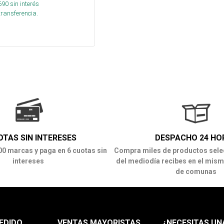
690
sin interés
transferencia.
OTAS SIN INTERESES
DESPACHO 24 HO
00 marcas y paga en 6 cuotas sin
Compra miles de productos sele
intereses
del mediodía recibes en el mism
de comunas
EDIDO
VENTAS MAYORISTAS
¿NECESITAS UN