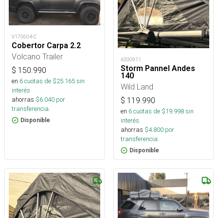
V170604-C
Cobertor Carpa 2.2
Volcano Trailer
A300911
Storm Pannel Andes
$
150.990
140
en
6
cuotas de $
25.165
sin
Wild Land
interés
ahorras
$
6.040
por
$
119.990
transferencia.
en
6
cuotas de $
19.998
sin
interés
Disponible
ahorras
$
4.800
por
transferencia.
Disponible