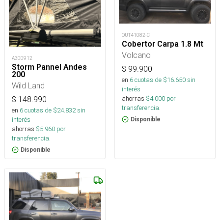
OUT41082-C
Cobertor Carpa 1.8 Mt
Volcano
A300912
Storm Pannel Andes
$
99.900
200
en
6
cuotas de $
16.650
sin
Wild Land
interés
ahorras
$
4.000
por
$
148.990
transferencia.
en
6
cuotas de $
24.832
sin
interés
Disponible
ahorras
$
5.960
por
transferencia.
Disponible