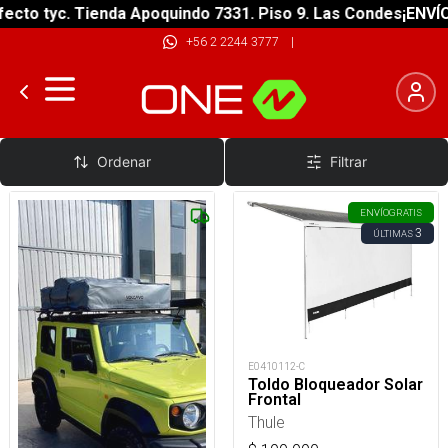
cto tyc. Tienda Apoquindo 7331. Piso 9. Las Condes
¡ENVÍO 
+56 2 2244 3777
|
Cobertor Carpa Techo
Ordenar
Filtrar
ENVÍO
GRATIS
3
ÚLTIMAS
E0410112-C
Toldo Bloqueador Solar
Frontal
Thule