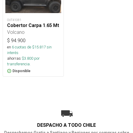
OUT41081
Cobertor Carpa 1.65 Mt
Volcano
$
94.900
en
6
cuotas de $
15.817
sin
interés
ahorras
$
3.800
por
transferencia.
Disponible
DESPACHO A TODO CHILE
Despachamos Gratis a Santiago y Regiones por compras sobre