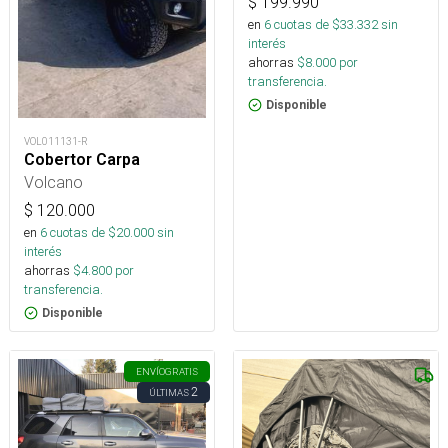
$
199.990
en
6
cuotas de $
33.332
sin
interés
ahorras
$
8.000
por
transferencia.
Disponible
VOL011131-R
Cobertor Carpa
Volcano
$
120.000
en
6
cuotas de $
20.000
sin
interés
ahorras
$
4.800
por
transferencia.
Disponible
ENVÍO
GRATIS
2
ÚLTIMAS