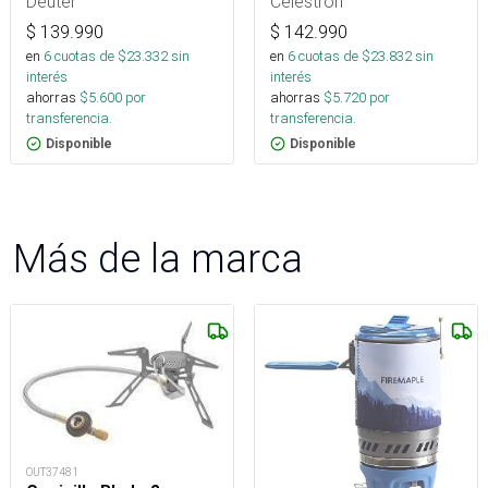
Deuter
Celestron
$
139.990
$
142.990
en
6
cuotas de $
23.332
sin
en
6
cuotas de $
23.832
sin
interés
interés
ahorras
$
5.600
por
ahorras
$
5.720
por
transferencia.
transferencia.
Disponible
Disponible
Más de la marca
OUT37481