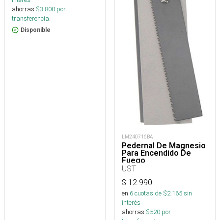
ahorras
$
3.800
por
transferencia.
Disponible
LM240716BA
Pedernal De Magnesio
Para Encendido De
Fuego
UST
$
12.990
en
6
cuotas de $
2.165
sin
interés
ahorras
$
520
por