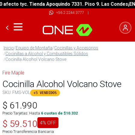
ecto tyc. Tienda Apoquindo 7331. Piso 9. Las Condes
¡ENVÍO
+56 2 2244 3777
|
Inicio
/
Equipo de Montaña
/
Cocinillas y Accesorios
/
Cocinillas a Alcohol y Combustibles Sólidos
/
Cocinilla Alcohol Volcano Stove
Fire Maple
Cocinilla Alcohol Volcano Stove
SKU:
FMS-VOL
+5 VENDIDOS
$
61.990
Precio Tarjetas: Hasta
6
cuotas de $
10.332
$
59.510
4
% OFF
Precio Transferencia Bancaria