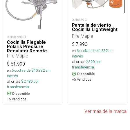
OUT6669-C
Pantalla de viento
Cocinilla Lightweight
Fire Maple
OUTOD090404
Cocinilla Plegable
$
7.990
Polaris Pressure
en
6
cuotas de $
1.332
sin
Regulator Remote
Fire Maple
interés
ahorras
$
320
por
$
61.990
transferencia.
en
6
cuotas de $
10.332
sin
Disponible
interés
+5 Vendidos
ahorras
$
2.480
por
transferencia.
Disponible
+5 Vendidos
Ver más de la marca