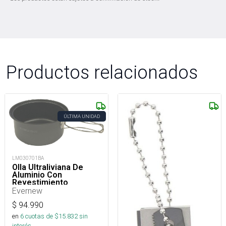
Productos relacionados
ÚLTIMA UNIDAD
LM030701BA
Olla Ultraliviana De
Aluminio Con
Revestimiento
Antiadherente-740 Ml
Evernew
$
94.990
en
6
cuotas de $
15.832
sin
interés