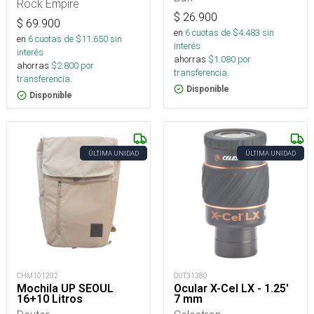
Rock Empire
$
26.900
$
69.900
en
6
cuotas de $
4.483
sin
en
6
cuotas de $
11.650
sin
interés
interés
ahorras
$
1.080
por
ahorras
$
2.800
por
transferencia.
transferencia.
Disponible
Disponible
ÚLTIMA UNIDAD
ÚLTIMA UNIDAD
CHM101202
OUT31380
Mochila UP SEOUL
Ocular X-Cel LX - 1.25'
16+10 Litros
7 mm