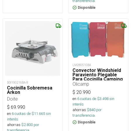
transferencia.
Disponible
LM280510BA
Convector Windshield
Paraviento Plegable
Para Cocinilla Camping
DOI190216BA-R
Olicamp
Cocinilla Sobremesa
$
20.990
Arkon
Doite
en
6
cuotas de $
3.498
sin
interés
$
69.990
ahorras
$
840
por
en
6
cuotas de $
11.665
sin
transferencia.
interés
Disponible
ahorras
$
2.800
por
transferencia.