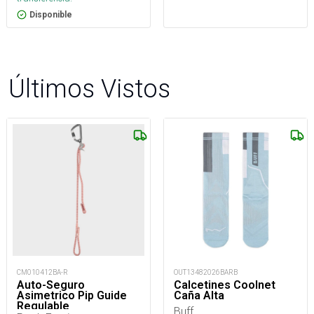
Disponible
Últimos Vistos
OUT13482026BARB
CM010412BA-R
Calcetines Coolnet
Auto-Seguro
Caña Alta
Asimetrico Pip Guide
Regulable
Buff