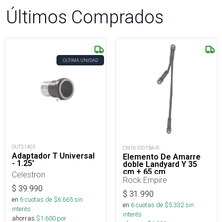
Últimos Comprados
ÚLTIMA UNIDAD
OUT31405
CM161001BA-R
Adaptador T Universal
Elemento De Amarre
- 1.25'
doble Landyard Y 35
cm + 65 cm
Celestron
Rock Empire
$
39.990
$
31.990
en
6
cuotas de $
6.665
sin
en
6
cuotas de $
5.332
sin
interés
interés
ahorras
$
1.600
por