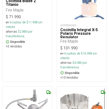
Cocinilla Blade 2
Titanio
Fire Maple
$
71.990
en
6
cuotas de $
11.998
sin
OUTOD090405
interés
Cocinilla Integral X-5
ahorras
$
2.880
por
Polaris Pressure
transferencia.
Regulator
Fire Maple
Disponible
+5 Vendidos
$
101.990
en
6
cuotas de $
16.998
sin
interés
ahorras
$
4.080
por
transferencia.
Disponible
+10 Vendidos