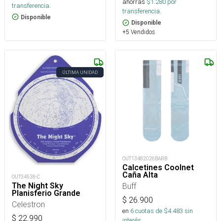
ahorras
$
1.280
por
transferencia.
transferencia.
Disponible
Disponible
+5 Vendidos
ÚLTIMA UNIDAD
OUT13482026BARB
Calcetines Coolnet
Caña Alta
OUT34538-C
The Night Sky
Buff
Planisferio Grande
$
26.900
Celestron
en
6
cuotas de $
4.483
sin
$
22.990
interés