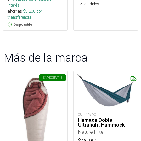
+5 Vendidos
interés
ahorras
$
3.200
por
transferencia.
Disponible
Más de la marca
ENVÍO
GRATIS
OUT41454-C
Hamaca Doble
Ultralight Hammock
Nature Hike
$
26.990