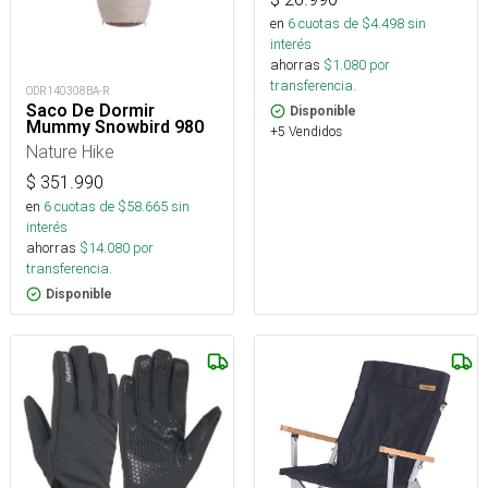
en
6
cuotas de $
4.498
sin
interés
ahorras
$
1.080
por
transferencia.
ODR140308BA-R
Saco De Dormir
Disponible
Mummy Snowbird 980
+5 Vendidos
Nature Hike
$
351.990
en
6
cuotas de $
58.665
sin
interés
ahorras
$
14.080
por
transferencia.
Disponible