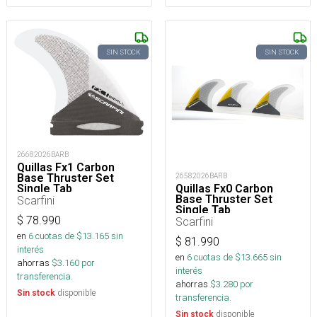
SIN STOCK
SIN STOCK
26682026BARB
Quillas Fx1 Carbon
Base Thruster Set
26582026BARB
Single Tab
Quillas Fx0 Carbon
Base Thruster Set
Scarfini
Single Tab
$
78.990
Scarfini
en
6
cuotas de $
13.165
sin
$
81.990
interés
en
6
cuotas de $
13.665
sin
ahorras
$
3.160
por
interés
transferencia.
ahorras
$
3.280
por
disponible
Sin stock
transferencia.
disponible
Sin stock