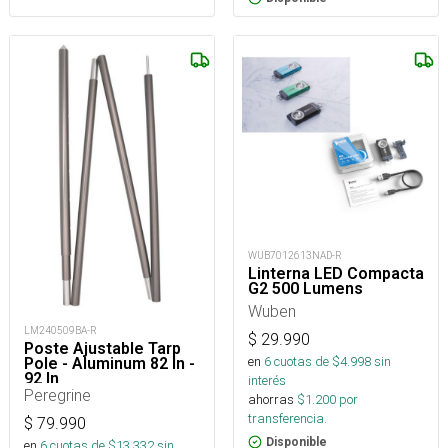
WUB7012613NAD-R
Linterna LED Compacta
G2 500 Lumens
Wuben
LM240509BA-R
$
29.990
Poste Ajustable Tarp
en
6
cuotas de $
4.998
sin
Pole - Aluminum 82 In -
92 In
interés
Peregrine
ahorras
$
1.200
por
transferencia.
$
79.990
Disponible
en
6
cuotas de $
13.332
sin