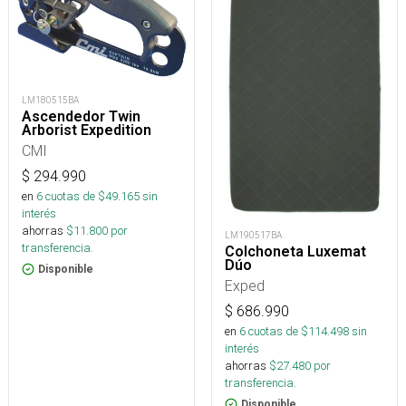
LM180515BA
Ascendedor Twin
Arborist Expedition
CMI
$
294.990
en
6
cuotas de $
49.165
sin
interés
ahorras
$
11.800
por
LM190517BA
transferencia.
Colchoneta Luxemat
Dúo
Disponible
Exped
$
686.990
en
6
cuotas de $
114.498
sin
interés
ahorras
$
27.480
por
transferencia.
Disponible