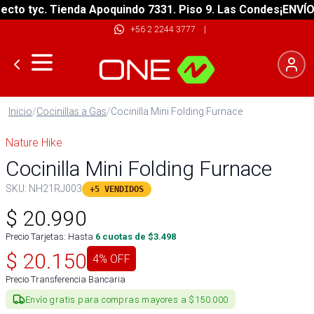
o tyc. Tienda Apoquindo 7331. Piso 9. Las Condes
¡ENVÍO GR
+56 2 2244 3777
|
Inicio
/
Cocinillas a Gas
/
Cocinilla Mini Folding Furnace
Nature Hike
Cocinilla Mini Folding Furnace
SKU:
NH21RJ003
+5 VENDIDOS
$
20.990
Precio Tarjetas: Hasta
6
cuotas de $
3.498
$
20.150
4
% OFF
Precio Transferencia Bancaria
Envío gratis para compras mayores a $150.000