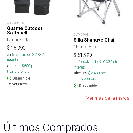
OUT33862-C
Guante Outdoor
Softshell
OUT45904
Nature Hike
Silla Shangye Chair
Nature Hike
$
16.990
en
6
cuotas de $
2.832
sin
$
61.990
interés
en
6
cuotas de $
10.332
sin
ahorras
$
680
por
interés
transferencia.
ahorras
$
2.480
por
transferencia.
Disponible
+5 Vendidos
Disponible
Ver más de la marca
Últimos Comprados