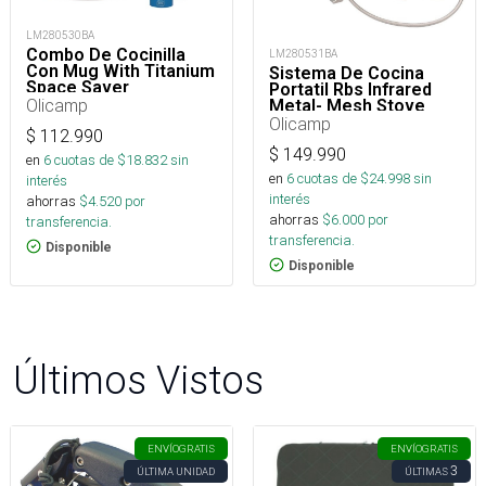
LM280530BA
Combo De Cocinilla
LM280531BA
Con Mug With Titanium
Sistema De Cocina
Space Saver
Portatil Rbs Infrared
Olicamp
Metal- Mesh Stove
Olicamp
$
112.990
$
149.990
en
6
cuotas de $
18.832
sin
en
6
cuotas de $
24.998
sin
interés
interés
ahorras
$
4.520
por
ahorras
$
6.000
por
transferencia.
transferencia.
Disponible
Disponible
Últimos Vistos
ENVÍO
GRATIS
ENVÍO
GRATIS
3
ÚLTIMA UNIDAD
ÚLTIMAS