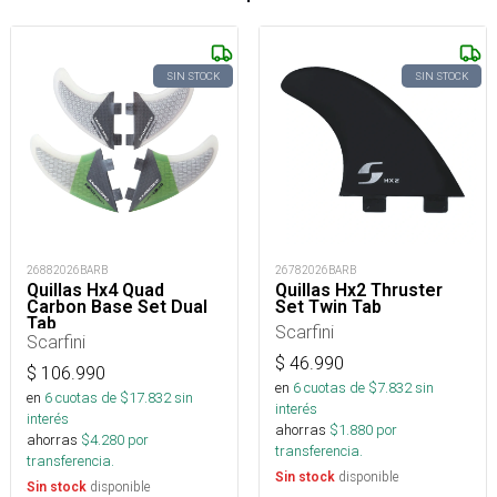
SIN STOCK
SIN STOCK
26882026BARB
26782026BARB
Quillas Hx4 Quad
Quillas Hx2 Thruster
Carbon Base Set Dual
Set Twin Tab
Tab
Scarfini
Scarfini
$
46.990
$
106.990
en
6
cuotas de $
7.832
sin
en
6
cuotas de $
17.832
sin
interés
interés
ahorras
$
1.880
por
ahorras
$
4.280
por
transferencia.
transferencia.
disponible
Sin stock
disponible
Sin stock