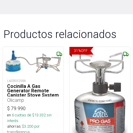
Productos relacionados
31
%
OFF
LM280529BA
Cocinilla A Gas
Generator Remote
Canister Stove System
Olicamp
$
79.990
en
6
cuotas de $
13.332
sin
interés
ahorras
$
3.200
por
transferencia.