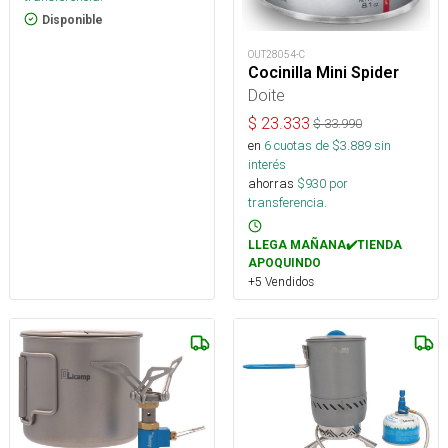
Disponible
OUT28054-C
Cocinilla Mini Spider
Doite
$
23.333
$
33.990
en
6
cuotas de $
3.889
sin
interés
ahorras
$
930
por
transferencia.
LLEGA MAÑANA✔️TIENDA
APOQUINDO
+5 Vendidos