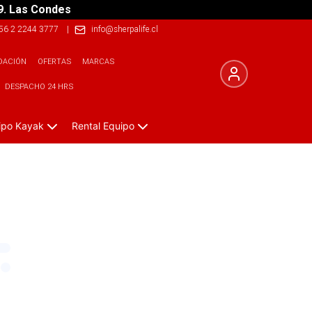
9. Las Condes
56 2 2244 3777
|
info@sherpalife.cl
DACIÓN
OFERTAS
MARCAS
DESPACHO 24 HRS
ipo Kayak
Rental Equipo