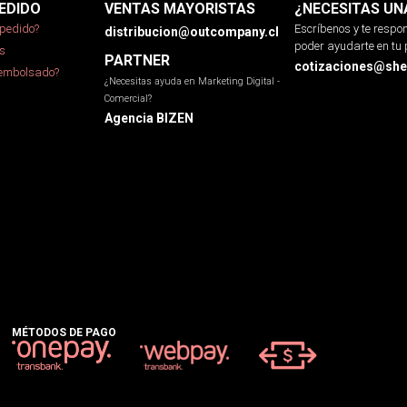
EDIDO
VENTAS MAYORISTAS
¿NECESITAS UN
pedido?
Escríbenos y te resp
distribucion@outcompany.cl
poder ayudarte en tu 
s
PARTNER
cotizaciones@sher
eembolsado?
¿Necesitas ayuda en Marketing Digital -
Comercial?
Agencia BIZEN
MÉTODOS DE PAGO