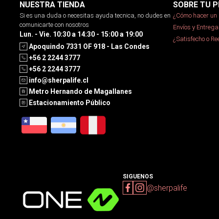
NUESTRA TIENDA
SOBRE TU P
Si es una duda o necesitas ayuda tecnica, no dudes en
¿Cómo hacer un 
comunicarte con nosotros
Envíos y Entrega
Lun. - Vie. 10:30 a 14:30 - 15:00 a 19:00
¿Satisfecho o R
Apoquindo 7331 OF 918 - Las Condes
+56 2 2244 3777
+56 2 2244 3777
info@sherpalife.cl
Metro Hernando de Magallanes
Estacionamiento Público
SIGUENOS
@sherpalife