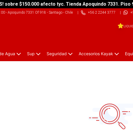
S! sobre $150.000 afecto tyc. Tienda Apoquindo 7331. Piso 
9:00
-
Apoquindo 7331 Of 918 - Santiago - Chile
|
+56 2 2244 3777
|
+
LIQUI
 de Agua
Sup
Seguridad
Accesorios Kayak
Equ