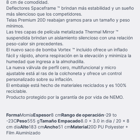
8 cm de comodidad.
Deflectores Spaceframe ™ brindan más estabilidad y un sueño
más silencioso que los competidores.
Telas Premium 20D reabajan gramos para un tamaño y peso
mínimos.
Las tres capas de película metalizada Thermal Mirror ™
suspendida brindan un aislamiento silencioso con una relación
peso-calor sin precedentes.
El nuevo saco de bomba Vortex ™ incluido ofrece un inflado
fácil y rápido, ahorra respiración en la elevación y minimiza la
humedad que ingresa a la almohadilla.
La nueva válvula de perfil cero, multifuncional y micro
ajustable está al ras de la colchoneta y ofrece un control
personalizado sobre su inflación.
El embalaje está hecho de materiales reciclados y es 100%
reciclable.
Producto protegido por la garantía de por vida de NEMO.
Forma
Momia
Espesor
8 cm
Rango de operación
-29 to
-23C
Peso
555 g
Tamaño Empacado
8.0 x 3.0 in dia / 20 x 8
cm dia
Alto
183 cm
Ancho
51 cm
Material
20D PU Polyester +
Film Aluminizado