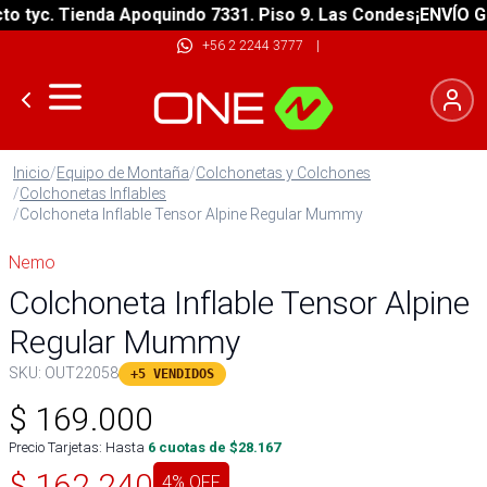
tyc. Tienda Apoquindo 7331. Piso 9. Las Condes
¡ENVÍO GRAT
+56 2 2244 3777
|
Inicio
/
Equipo de Montaña
/
Colchonetas y Colchones
/
Colchonetas Inflables
/
Colchoneta Inflable Tensor Alpine Regular Mummy
Nemo
Colchoneta Inflable Tensor Alpine
Regular Mummy
SKU:
OUT22058
+5 VENDIDOS
$
169.000
Precio Tarjetas: Hasta
6
cuotas de $
28.167
$
162.240
4
% OFF