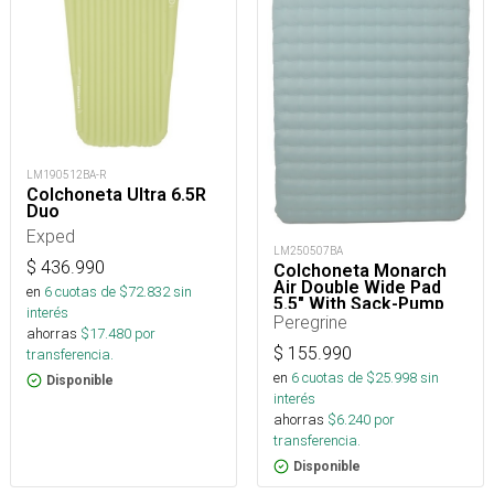
LM190512BA-R
Colchoneta Ultra 6.5R
Duo
Exped
LM250507BA
$
436.990
Colchoneta Monarch
Air Double Wide Pad
en
6
cuotas de $
72.832
sin
5.5" With Sack-Pump
interés
Peregrine
ahorras
$
17.480
por
$
155.990
transferencia.
en
6
cuotas de $
25.998
sin
Disponible
interés
ahorras
$
6.240
por
transferencia.
Disponible