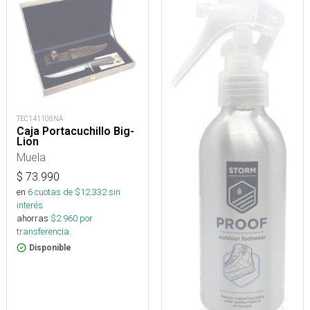
TEC141108NA
Caja Portacuchillo Big-
Lion
Muela
$
73.990
en
6
cuotas de $
12.332
sin
interés
ahorras
$
2.960
por
transferencia.
Disponible