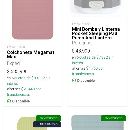
LM230516BA
Mini Bomba y Linterna
Pocket Sleeping Pad
Pump And Lantern
Peregrine
LM190515BA
$
43.990
Colchoneta Megamat
Max
en
6
cuotas de $
7.332
sin
interés
Exped
ahorras
$
1.760
por
$
535.990
transferencia.
en
6
cuotas de $
89.332
sin
Disponible
interés
ahorras
$
21.440
por
transferencia.
Disponible
ENVÍO
GRATIS
ENVÍO
GRATIS
ÚLTIMA UNIDAD