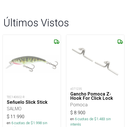
Últimos Vistos
v071235
Gancho Pomoca Z-
TEC140602-R
Hook For Click Lock
Señuelo Slick Stick
Pomoca
SALMO
$
8.900
$
11.990
en
6
cuotas de $
1.483
sin
en
6
cuotas de $
1.998
sin
interés