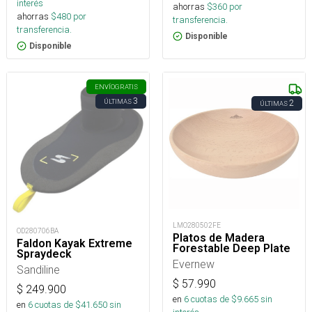
interés
ahorras
$
360
por
ahorras
$
480
por
transferencia.
transferencia.
Disponible
Disponible
ENVÍO
GRATIS
3
ÚLTIMAS
2
ÚLTIMAS
LMO280502FE
OD280706BA
Platos de Madera
Faldon Kayak Extreme
Forestable Deep Plate
Spraydeck
Evernew
Sandiline
$
57.990
$
249.900
en
6
cuotas de $
9.665
sin
en
6
cuotas de $
41.650
sin