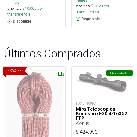
interés
interés
ahorras
$
2.320
por
ahorras
$
10.000
por
transferencia.
transferencia.
Disponible
Disponible
Últimos Comprados
33
%
OFF
ENVÍO
GRATIS
TEC131108NA
Mira Telescopica
Konuspro F30 4-16X52
FFP
Konus
$
424.990