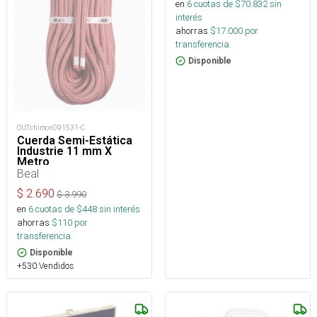
en
6
cuotas de $
70.832
sin
interés
ahorras
$
17.000
por
transferencia.
Disponible
OUTchimon091531-C
Cuerda Semi-Estática
Industrie 11 mm X
Metro
Beal
$
2.690
$
3.990
en
6
cuotas de $
448
sin interés
ahorras
$
110
por
transferencia.
Disponible
+530 Vendidos