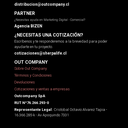
distribucion@outcompany.cl
PARTNER
¿Necesitas ayuda en Marketing Digital - Comercial?
Agencia BIZEN
¿NECESITAS UNA COTIZACIÓN?
Escríbenos y te responderemos a la brevedad para poder
ayudarte en tu proyecto.
cotizaciones@sherpalife.cl
OUT COMPANY
Sobre Out Company
Términos y Condiciones
Devoluciones
Cotizaciones y ventas a empresas
Outcompany SpA
RUT Nº76.266.293-0
Cristobal Octavio Alvarez Tapia -
Representante Legal:
16.366.285-k - Av Apoquindo 7331