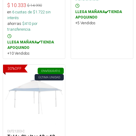
$
10.333
$
14.990
en
6
cuotas de $
1.722
sin
LLEGA MAÑANA✔️TIENDA
APOQUINDO
interés
+5 Vendidos
ahorras
$
410
por
transferencia.
LLEGA MAÑANA✔️TIENDA
APOQUINDO
+10 Vendidos
30
%
OFF
ENVÍO
GRATIS
ÚLTIMA UNIDAD
OUT21203-C