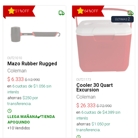
51
%
OFF
64
%
OFF
2
ÚLTIMAS
OUT21010
Mazo Rubber Rugged
Coleman
$
6.333
$
12.990
OUT21173
Cooler 30 Quart
en
6
cuotas de $
1.056
sin
Excursion
interés
Coleman
ahorras
$
250
por
transferencia.
$
26.333
$
72.990
en
6
cuotas de $
4.389
sin
LLEGA MAÑANA✔️TIENDA
interés
APOQUINDO
ahorras
$
1.050
por
+10 Vendidos
transferencia.