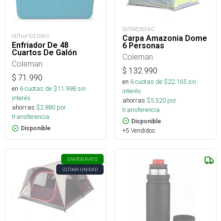
OUTNE2504-C
OUTcol102109-C
Carpa Amazonia Dome
Enfriador De 48
6 Personas
Cuartos De Galón
Coleman
Coleman
$
132.990
$
71.990
en
6
cuotas de $
22.165
sin
en
6
cuotas de $
11.998
sin
interés
interés
ahorras
$
5.320
por
ahorras
$
2.880
por
transferencia.
transferencia.
Disponible
Disponible
+5 Vendidos
ENVÍO
GRATIS
ÚLTIMA UNIDAD