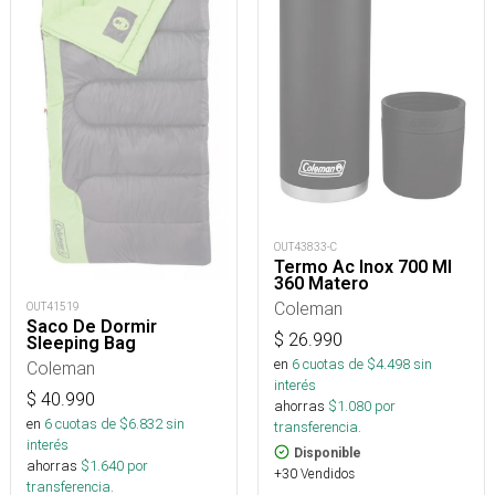
OUT43833-C
Termo Ac Inox 700 Ml
360 Matero
Coleman
OUT41519
Saco De Dormir
$
26.990
Sleeping Bag
en
6
cuotas de $
4.498
sin
Coleman
interés
$
40.990
ahorras
$
1.080
por
en
6
cuotas de $
6.832
sin
transferencia.
interés
Disponible
ahorras
$
1.640
por
+30 Vendidos
transferencia.