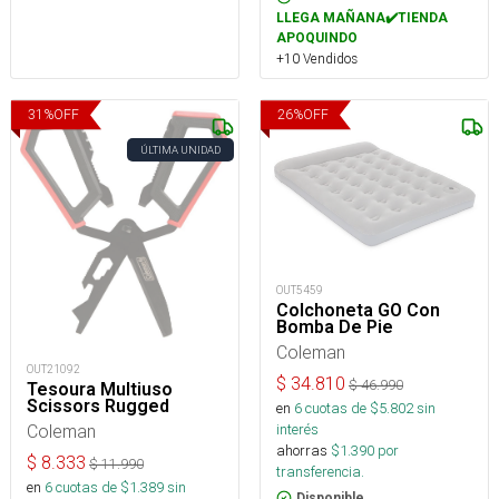
LLEGA MAÑANA✔️TIENDA
APOQUINDO
+10 Vendidos
31
%
OFF
26
%
OFF
ÚLTIMA UNIDAD
OUT5459
Colchoneta GO Con
Bomba De Pie
Coleman
OUT21092
$
34.810
$
46.990
Tesoura Multiuso
Scissors Rugged
en
6
cuotas de $
5.802
sin
Coleman
interés
ahorras
$
1.390
por
$
8.333
$
11.990
transferencia.
en
6
cuotas de $
1.389
sin
Disponible