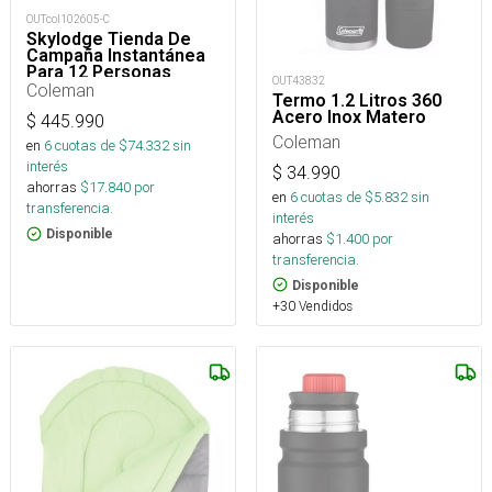
OUTcol102605-C
Skylodge Tienda De
Campaña Instantánea
Para 12 Personas
OUT43832
Coleman
Termo 1.2 Litros 360
Acero Inox Matero
$
445.990
Coleman
en
6
cuotas de $
74.332
sin
interés
$
34.990
ahorras
$
17.840
por
en
6
cuotas de $
5.832
sin
transferencia.
interés
Disponible
ahorras
$
1.400
por
transferencia.
Disponible
+30 Vendidos