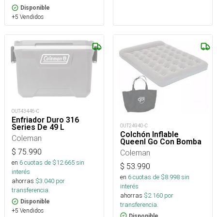
Disponible
+5 Vendidos
OUT43446-C
Enfriador Duro 316
OUT24940-C
Series De 49 L
Colchón Inflable
Coleman
Queenl Go Con Bomba
$
75.990
Coleman
en
6
cuotas de $
12.665
sin
$
53.990
interés
en
6
cuotas de $
8.998
sin
ahorras
$
3.040
por
interés
transferencia.
ahorras
$
2.160
por
Disponible
transferencia.
+5 Vendidos
Disponible