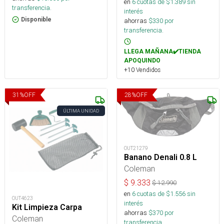
en
6
cuotas de $
1.389
sin
transferencia.
interés
Disponible
ahorras
$
330
por
transferencia.
LLEGA MAÑANA✔️TIENDA
APOQUINDO
+10 Vendidos
31
%
OFF
28
%
OFF
ÚLTIMA UNIDAD
OUT21279
Banano Denali 0.8 L
Coleman
$
9.333
$
12.990
en
6
cuotas de $
1.556
sin
OUT4623
interés
Kit Limpieza Carpa
ahorras
$
370
por
Coleman
transferencia.