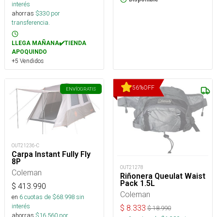
interés
ahorras
$
330
por
transferencia.
LLEGA MAÑANA✔️TIENDA
APOQUINDO
+5 Vendidos
56
%
OFF
ENVÍO
GRATIS
OUT21236-C
Carpa Instant Fully Fly
8P
OUT21278
Coleman
Riñonera Queulat Waist
Pack 1.5L
$
413.990
Coleman
en
6
cuotas de $
68.998
sin
interés
$
8.333
$
18.990
ahorras
$
16.560
por