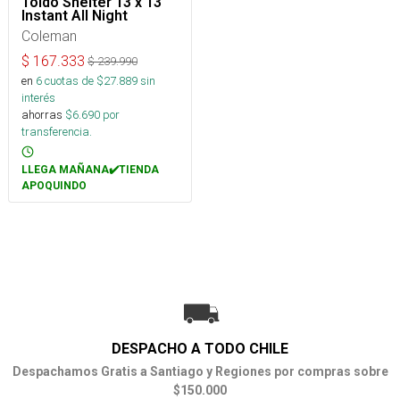
Toldo Shelter 13 x 13
Instant All Night
Coleman
$
167.333
$
239.990
en
6
cuotas de $
27.889
sin
interés
ahorras
$
6.690
por
transferencia.
LLEGA MAÑANA✔️TIENDA
APOQUINDO
DESPACHO A TODO CHILE
Despachamos Gratis a Santiago y Regiones por compras sobre
$150.000