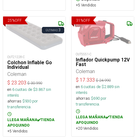
+5 Vendidos
25
%
OFF
31
%
OFF
3
ÚLTIMAS
OUT5551-C
OUT21228-C
Inflador Quickpump 12V
Colchon Inflable Go
Fast
Individual
Coleman
Coleman
$
17.333
$
24.990
$
23.203
$
30.990
en
6
cuotas de $
2.889
sin
en
6
cuotas de $
3.867
sin
interés
interés
ahorras
$
690
por
ahorras
$
930
por
transferencia.
transferencia.
LLEGA MAÑANA✔️TIENDA
LLEGA MAÑANA✔️TIENDA
APOQUINDO
APOQUINDO
+20 Vendidos
+5 Vendidos