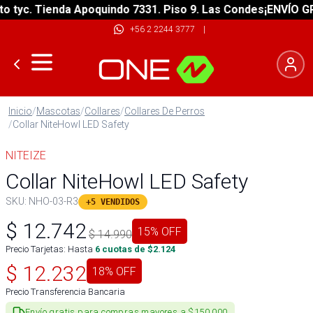
yc. Tienda Apoquindo 7331. Piso 9. Las Condes
¡ENVÍO GRATI
+56 2 2244 3777
|
Inicio
/
Mascotas
/
Collares
/
Collares De Perros
/
Collar NiteHowl LED Safety
NITEIZE
Collar NiteHowl LED Safety
SKU:
NHO-03-R3
+5 VENDIDOS
$
12.742
15
% OFF
$
14.990
Precio Tarjetas: Hasta
6
cuotas de $
2.124
$
12.232
18
% OFF
Precio Transferencia Bancaria
Envío gratis para compras mayores a $150.000