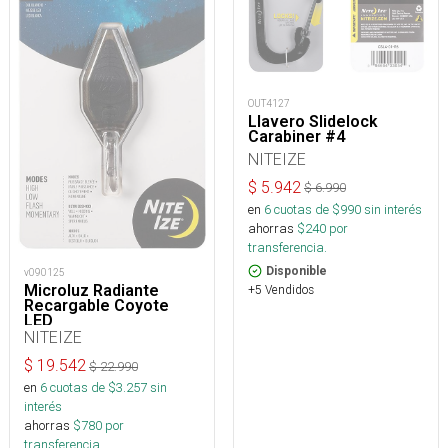
OUT4127
Llavero Slidelock
Carabiner #4
NITEIZE
$
5.942
$
6.990
en
6
cuotas de $
990
sin interés
ahorras
$
240
por
transferencia.
Disponible
v090125
Microluz Radiante
+5 Vendidos
Recargable Coyote
LED
NITEIZE
$
19.542
$
22.990
en
6
cuotas de $
3.257
sin
interés
ahorras
$
780
por
transferencia.