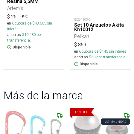
Resina 5,5MM
Artemis
$
261.990
GI261203-C
en
6
cuotas de $
43.665
sin
Set 10 Anzuelos Akita
interés
Kh10012
ahorras
$
10.480
por
Pelikan
transferencia.
$
869
Disponible
en
6
cuotas de $
145
sin interés
ahorras
$
30
por transferencia.
Disponible
Más de la marca
15
%
OFF
ÚLTIMA UNIDAD