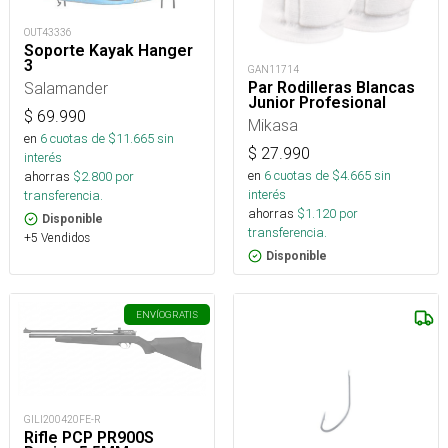
OUT43336
Soporte Kayak Hanger
3
GAN11714
Par Rodilleras Blancas
Salamander
Junior Profesional
$
69.990
Mikasa
en
6
cuotas de $
11.665
sin
$
27.990
interés
en
6
cuotas de $
4.665
sin
ahorras
$
2.800
por
interés
transferencia.
ahorras
$
1.120
por
Disponible
transferencia.
+5 Vendidos
Disponible
ENVÍO
GRATIS
GILI200420FE-R
Rifle PCP PR900S