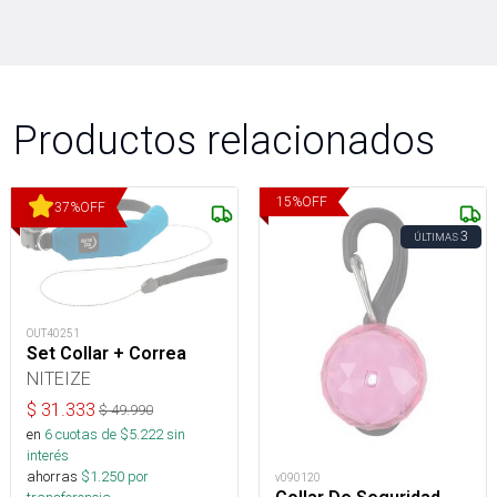
Productos relacionados
15
%
OFF
37
%
OFF
3
ÚLTIMAS
OUT40251
Set Collar + Correa
NITEIZE
$
31.333
$
49.990
en
6
cuotas de $
5.222
sin
interés
ahorras
$
1.250
por
v090120