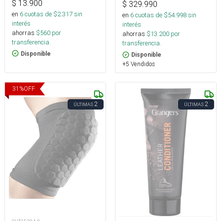
$
13.900
$
329.990
en
6
cuotas de $
2.317
sin
en
6
cuotas de $
54.998
sin
interés
interés
ahorras
$
560
por
ahorras
$
13.200
por
transferencia.
transferencia.
Disponible
Disponible
+5 Vendidos
31
%
OFF
2
2
ÚLTIMAS
ÚLTIMAS