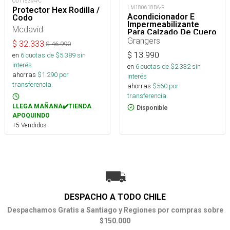
OUT15394-C
LM180618BA-R
Protector Hex Rodilla /
Acondicionador E
Codo
Impermeabilizante
Mcdavid
Para Calzado De Cuero
75 Ml
Grangers
$
32.333
$
46.990
$
13.990
en
6
cuotas de $
5.389
sin
interés
en
6
cuotas de $
2.332
sin
ahorras
$
1.290
por
interés
transferencia.
ahorras
$
560
por
transferencia.
LLEGA MAÑANA✔️TIENDA
Disponible
APOQUINDO
+5 Vendidos
DESPACHO A TODO CHILE
Despachamos Gratis a Santiago y Regiones por compras sobre
$150.000