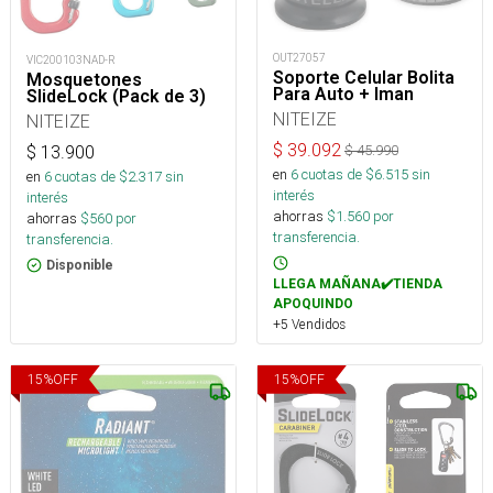
OUT27057
VIC200103NAD-R
Soporte Celular Bolita
Mosquetones
Para Auto + Iman
SlideLock (Pack de 3)
NITEIZE
NITEIZE
$
39.092
$
13.900
$
45.990
en
6
cuotas de $
6.515
sin
en
6
cuotas de $
2.317
sin
interés
interés
ahorras
$
1.560
por
ahorras
$
560
por
transferencia.
transferencia.
Disponible
LLEGA MAÑANA✔️TIENDA
APOQUINDO
+5 Vendidos
15
%
OFF
15
%
OFF