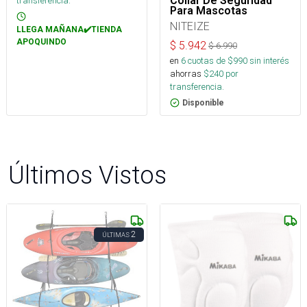
Collar De Seguridad
transferencia.
Para Mascotas
NITEIZE
LLEGA MAÑANA✔️TIENDA
APOQUINDO
$
5.942
$
6.990
en
6
cuotas de $
990
sin interés
ahorras
$
240
por
transferencia.
Disponible
Últimos Vistos
2
ÚLTIMAS