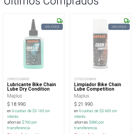
Últimos Comprados
SIN STOCK
SIN STOCK
23882026BARB
23782026BARB
Lubricante Bike Chain
Limpiador Bike Chain
Lube Dry Condition
Lube Competition
Maplus
Maplus
$
18.990
$
21.990
en
6
cuotas de $
3.165
sin
en
6
cuotas de $
3.665
sin
interés
interés
ahorras
$
760
por
ahorras
$
880
por
transferencia.
transferencia.