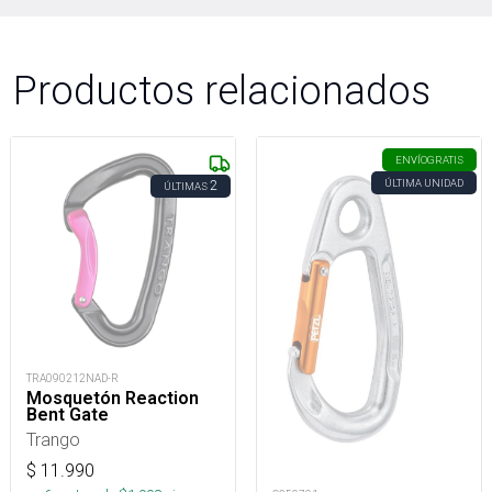
Productos relacionados
ENVÍO
GRATIS
ÚLTIMA UNIDAD
2
ÚLTIMAS
TRA090212NAD-R
Mosquetón Reaction
Bent Gate
Trango
$
11.990