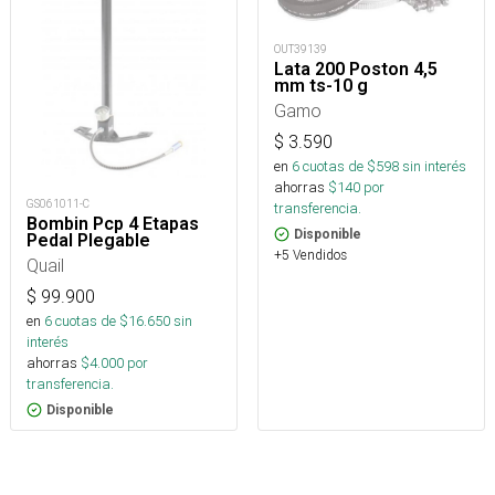
OUT39139
Lata 200 Poston 4,5
mm ts-10 g
Gamo
$
3.590
en
6
cuotas de $
598
sin interés
ahorras
$
140
por
GS061011-C
transferencia.
Bombin Pcp 4 Etapas
Disponible
Pedal Plegable
+5 Vendidos
Quail
$
99.900
en
6
cuotas de $
16.650
sin
interés
ahorras
$
4.000
por
transferencia.
Disponible