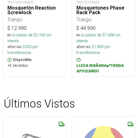
TRA110201NAD-R
TRA110216NAD
Mosquetón Reaction
Mosquetones Phase
Screwlock
Rack Pack
Trango
Trango
$
12.990
$
44.990
en
6
cuotas de $
2.165
sin
en
6
cuotas de $
7.498
sin
interés
interés
ahorras
$
520
por
ahorras
$
1.800
por
transferencia.
transferencia.
Disponible
+5 Vendidos
LLEGA MAÑANA✔️TIENDA
APOQUINDO
Últimos Vistos