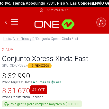
tyc. Tienda Apoquindo 7331. Piso 9. Las Condes
¡ENVÍO GRAT
+56 2 2244 3777
|
Inicio
/
Asimétrico y D
/
Conjunto Xpress Xinda Fast
XINDA
Conjunto Xpress Xinda Fast
SKU:
XD-CP0327
+5 VENDIDOS
$
32.990
Precio Tarjetas: Hasta
6
cuotas de $
5.498
$
31.670
4
% OFF
Precio Transferencia Bancaria
Envío gratis para compras mayores a $150.000