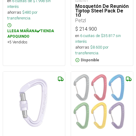
en
6
cuotas de $
1.998
sin
O250701
Mosquetón De Reunión
interés
Tiptop Steel Pack De
ahorras
$
480
por
10
transferencia.
Petzl
$
214.900
LLEGA MAÑANA✔️TIENDA
en
6
cuotas de $
35.817
sin
APOQUINDO
interés
+5 Vendidos
ahorras
$
8.600
por
transferencia.
Disponible