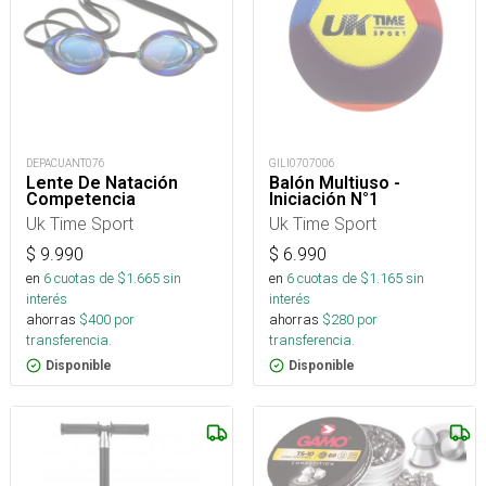
DEPACUANT076
GILI0707006
Lente De Natación
Balón Multiuso -
Competencia
Iniciación N°1
Uk Time Sport
Uk Time Sport
$
9.990
$
6.990
en
6
cuotas de $
1.665
sin
en
6
cuotas de $
1.165
sin
interés
interés
ahorras
$
400
por
ahorras
$
280
por
transferencia.
transferencia.
Disponible
Disponible