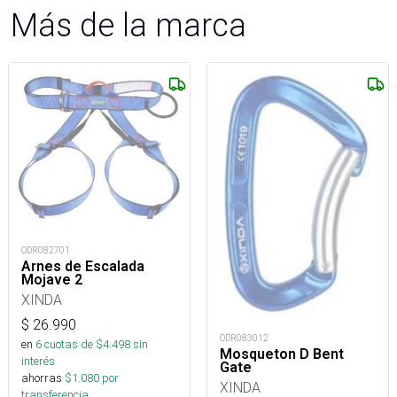
Más de la marca
ODR082701
Arnes de Escalada
Mojave 2
XINDA
$
26.990
ODR083012
en
6
cuotas de $
4.498
sin
Mosqueton D Bent
interés
Gate
ahorras
$
1.080
por
XINDA
transferencia.