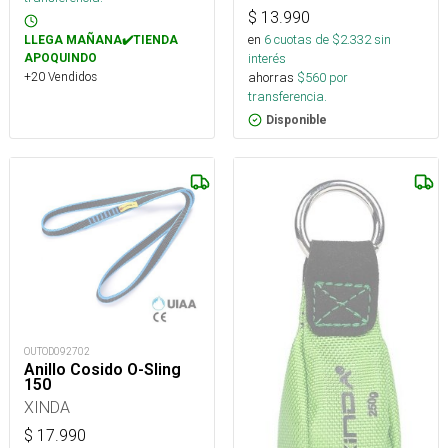
$
13.990
en
6
cuotas de $
2.332
sin
LLEGA MAÑANA✔️TIENDA
interés
APOQUINDO
ahorras
$
560
por
+20 Vendidos
transferencia.
Disponible
OUTOD092702
Anillo Cosido O-Sling
150
XINDA
$
17.990