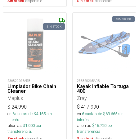
disponible
disponible
Sin stock
Sin stock
SIN STOCK
SIN STOCK
23682026BARB
23382026BARB
Limpiador Bike Chain
Kayak Inflable Tortuga
Cleaner
400
Maplus
Zray
$
24.990
$
417.990
en
6
cuotas de $
4.165
sin
en
6
cuotas de $
69.665
sin
interés
interés
ahorras
$
1.000
por
ahorras
$
16.720
por
transferencia.
transferencia.
disponible
disponible
Sin stock
Sin stock