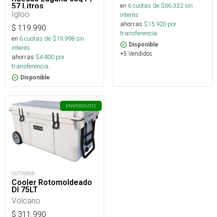
57 Litros
en
6
cuotas de $
66.332
sin
Igloo
interés
ahorras
$
15.920
por
$
119.990
transferencia.
en
6
cuotas de $
19.998
sin
Disponible
interés
+5 Vendidos
ahorras
$
4.800
por
transferencia.
Disponible
ENVÍO
GRATIS
OUT39868
Cooler Rotomoldeado
Dl 75LT
Volcano
$
311.990