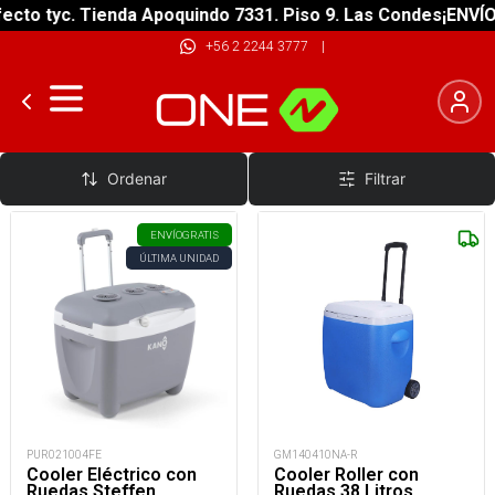
cto tyc. Tienda Apoquindo 7331. Piso 9. Las Condes
¡ENVÍO 
+56 2 2244 3777
|
Cooler con Ruedas
Ordenar
Filtrar
ENVÍO
GRATIS
ÚLTIMA UNIDAD
PUR021004FE
GM140410NA-R
Cooler Eléctrico con
Cooler Roller con
Ruedas Steffen
Ruedas 38 Litros