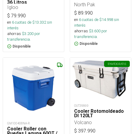
36 Litros
North Pak
Igloo
$
89.990
$
79.990
en
6
cuotas de $
14.998
sin
en
6
cuotas de $
13.332
sin
interés
interés
ahorras
$
3.600
por
ahorras
$
3.200
por
transferencia.
transferencia.
Disponible
Disponible
ENVÍO
GRATIS
OUT39869
Cooler Rotomoldeado
Dl 120LT
Volcano
GM100408NA-R
Cooler Roller con
$
397.990
Ruedas Laguna 60QT /