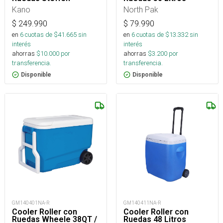
Kano
North Pak
$
249.990
$
79.990
en
6
cuotas de $
41.665
sin
en
6
cuotas de $
13.332
sin
interés
interés
ahorras
$
10.000
por
ahorras
$
3.200
por
transferencia.
transferencia.
Disponible
Disponible
GM140401NA-R
GM140411NA-R
Cooler Roller con
Cooler Roller con
Ruedas Wheele 38QT /
Ruedas 48 Litros