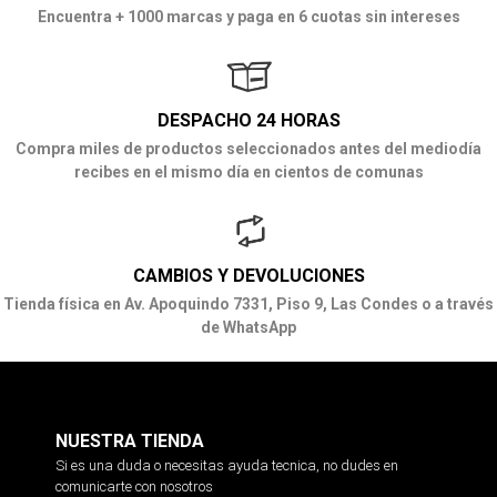
Encuentra + 1000 marcas y paga en 6 cuotas sin intereses
DESPACHO 24 HORAS
Compra miles de productos seleccionados antes del mediodía
recibes en el mismo día en cientos de comunas
CAMBIOS Y DEVOLUCIONES
Tienda física en Av. Apoquindo 7331, Piso 9, Las Condes o a través
de WhatsApp
NUESTRA TIENDA
Si es una duda o necesitas ayuda tecnica, no dudes en
comunicarte con nosotros