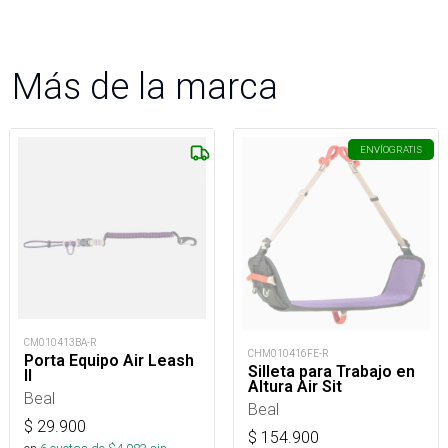
Más de la marca
ENVÍO
GRATIS
CM010413BA-R
CHM010416FE-R
Porta Equipo Air Leash
Silleta para Trabajo en
II
Altura Air Sit
Beal
Beal
$
29.900
$
154.900