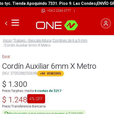
yc. Tienda Apoquindo 7331. Piso 9. Las Condes
¡ENVÍO GRATI
+56 2 2244 3777
|
Inicio
/
Trabajo - Rescate Altura
/
Cordines de 6 a 9 mm
/
Cordín Auxiliar 6mm X Metro
Beal
Cordín Auxiliar 6mm X Metro
SKU:
3700288250698
+80 VENDIDOS
$
1.300
Precio Tarjetas: Hasta
6
cuotas de $
217
$
1.248
4
% OFF
Precio Transferencia Bancaria
Envío gratis para compras mayores a $150.000