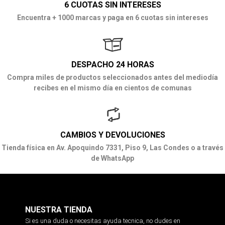
6 CUOTAS SIN INTERESES
Encuentra + 1000 marcas y paga en 6 cuotas sin intereses
DESPACHO 24 HORAS
Compra miles de productos seleccionados antes del mediodía
recibes en el mismo día en cientos de comunas
CAMBIOS Y DEVOLUCIONES
Tienda física en Av. Apoquindo 7331, Piso 9, Las Condes o a través
de WhatsApp
NUESTRA TIENDA
Si es una duda o necesitas ayuda tecnica, no dudes en