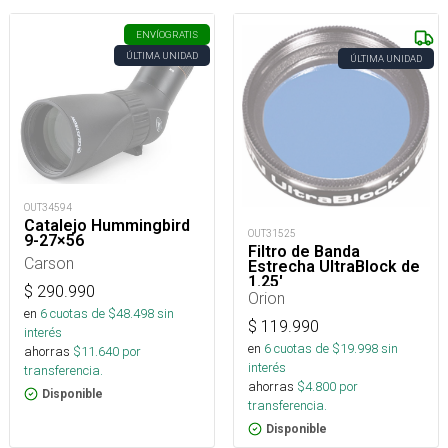
ENVÍO
GRATIS
ÚLTIMA UNIDAD
ÚLTIMA UNIDAD
OUT34594
Catalejo Hummingbird
OUT31525
9-27×56
Filtro de Banda
Carson
Estrecha UltraBlock de
1.25'
$
290.990
Orion
en
6
cuotas de $
48.498
sin
$
119.990
interés
en
6
cuotas de $
19.998
sin
ahorras
$
11.640
por
interés
transferencia.
ahorras
$
4.800
por
Disponible
transferencia.
Disponible