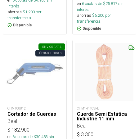
en
6
cuotas de $
4.983
sin
en
6
cuotas de $
25.817
sin
interés
interés
ahorras
$
1.200
por
ahorras
$
6.200
por
transferencia.
transferencia.
Disponible
Disponible
ENVÍO
GRATIS
ÚLTIMA UNIDAD
CHM100812
CHM141103FE
Cortador de Cuerdas
Cuerda Semi Estática
Industrie 11 mm
Beal
Beal
$
182.900
$
3.300
en
6
cuotas de $
30.483
sin