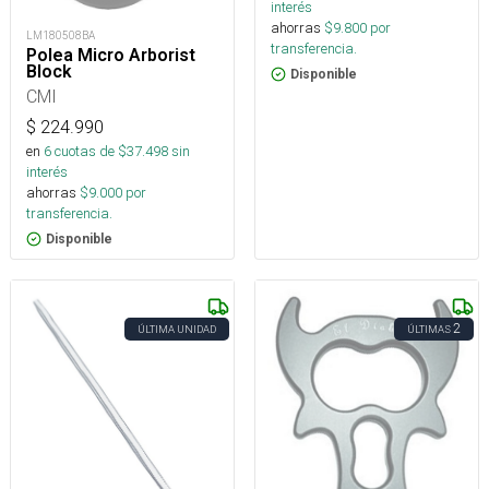
interés
ahorras
$
9.800
por
LM180508BA
transferencia.
Polea Micro Arborist
Block
Disponible
CMI
$
224.990
en
6
cuotas de $
37.498
sin
interés
ahorras
$
9.000
por
transferencia.
Disponible
2
ÚLTIMA UNIDAD
ÚLTIMAS