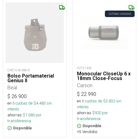
ÚLTIMA UNIDAD
OUT31446
CM010404BA-R
Monocular CloseUp 6 x
Bolso Portamaterial
18mm Close-Focus
Genius II
Carson
Beal
$
22.990
$
26.900
en
6
cuotas de $
3.832
sin
en
6
cuotas de $
4.483
sin
interés
interés
ahorras
$
920
por
ahorras
$
1.080
por
transferencia.
transferencia.
Disponible
Disponible
+5 Vendidos