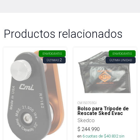
Productos relacionados
ENVÍO
GRATIS
ENVÍO
GRATIS
2
ÚLTIMAS
ÚLTIMA UNIDAD
CM150703GI
Bolso para Trípode de
Rescate Sked Evac
Skedco
$
244.990
en
6
cuotas de $
40.832
sin