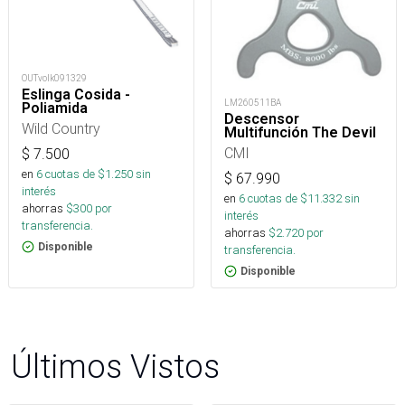
OUTvolk091329
Eslinga Cosida -
LM260511BA
Poliamida
Descensor
Wild Country
Multifunción The Devil
CMI
$
7.500
en
6
cuotas de $
1.250
sin
$
67.990
interés
en
6
cuotas de $
11.332
sin
ahorras
$
300
por
interés
transferencia.
ahorras
$
2.720
por
Disponible
transferencia.
Disponible
Últimos Vistos