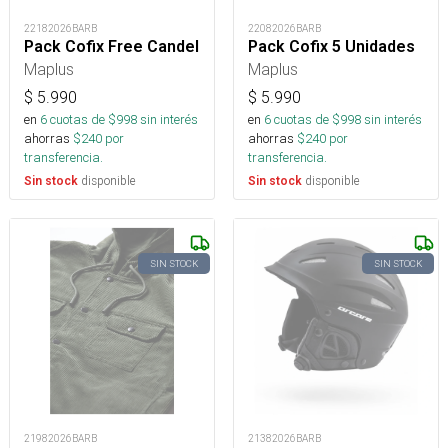
22182026BARB
22082026BARB
Pack Cofix Free Candel
Pack Cofix 5 Unidades
Maplus
Maplus
$
5.990
$
5.990
en
6
cuotas de $
998
sin interés
en
6
cuotas de $
998
sin interés
ahorras
$
240
por
ahorras
$
240
por
transferencia.
transferencia.
disponible
disponible
Sin stock
Sin stock
SIN STOCK
SIN STOCK
21982026BARB
21382026BARB