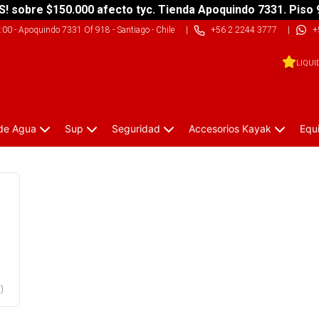
S! sobre $150.000 afecto tyc. Tienda Apoquindo 7331. Piso 
9:00
-
Apoquindo 7331 Of 918 - Santiago - Chile
|
+56 2 2244 3777
|
+
LIQUI
 de Agua
Sup
Seguridad
Accesorios Kayak
Equ
1
)