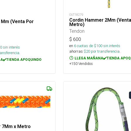
OUT18279
Cordin Hammer 2Mm (Venta
7 Mm (Venta Por
Metro)
Tendon
$
600
en
6
cuotas de $
100
sin interés
0
sin interés
ahorras
$
20
por transferencia.
ansferencia.
LLEGA MAÑANA✔️TIENDA APOQ
A✔️TIENDA APOQUINDO
+150 Vendidos
ar 7Mm x Metro