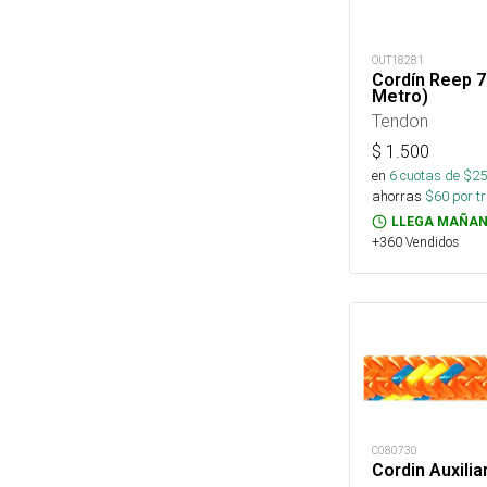
OUT18281
Cordín Reep 
Metro)
Tendon
$
1.500
en
6
cuotas de $
25
ahorras
$
60
por tr
LLEGA MAÑAN
+360 Vendidos
C080730
Cordin Auxili