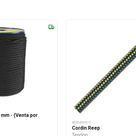
 mm - (Venta por
BES040836-C
Cordin Reep
Tendon