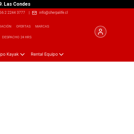
9. Las Condes
56 2 2244 3777
|
info@sherpalife.cl
DACIÓN
OFERTAS
MARCAS
DESPACHO 24 HRS
ipo Kayak
Rental Equipo