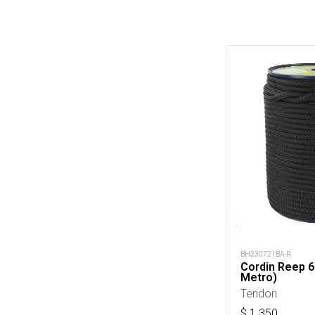
BH230721BA-R
Cordin Reep 6
Metro)
Tendon
$
1.350