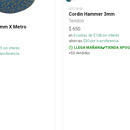
OUT13042
Cordin Hammer 3mm
Tendon
6mm X Metro
$
650
en
6
cuotas de $
108
sin interés
ahorras
$
30
por transferencia.
5
sin interés
LLEGA MAÑANA✔️TIENDA APOQ
+50 Vendidos
ansferencia.