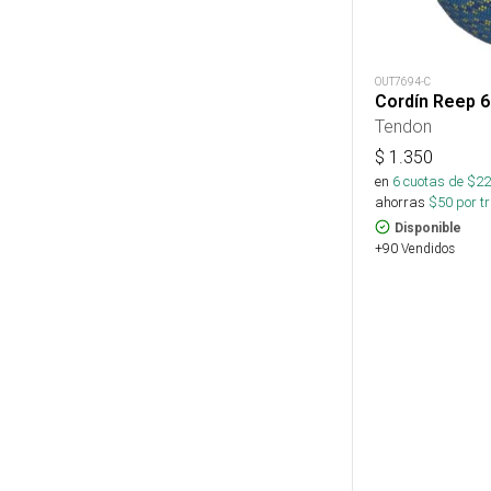
OUT7694-C
Cordín Reep 
Tendon
$
1.350
en
6
cuotas de $
22
ahorras
$
50
por tr
Disponible
+90 Vendidos