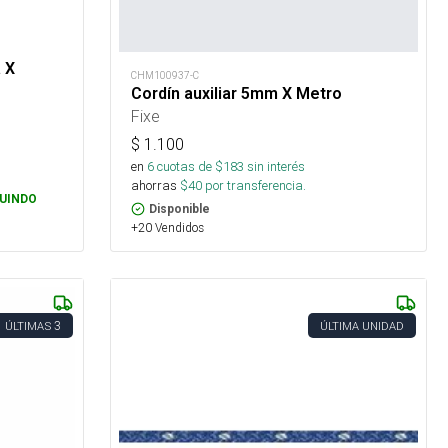
 X
CHM100937-C
Cordín auxiliar 5mm X Metro
Fixe
$
1.100
en
6
cuotas de $
183
sin interés
ahorras
$
40
por transferencia.
UINDO
Disponible
+20 Vendidos
3
ÚLTIMAS
ÚLTIMA UNIDAD