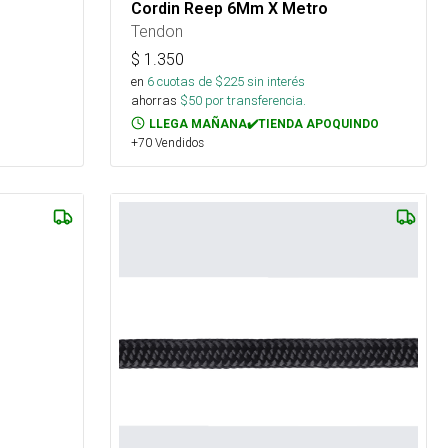
Cordin Reep 6Mm X Metro
Tendon
$
1.350
en
6
cuotas de $
225
sin interés
ahorras
$
50
por transferencia.
LLEGA MAÑANA✔️TIENDA APOQUINDO
+70 Vendidos