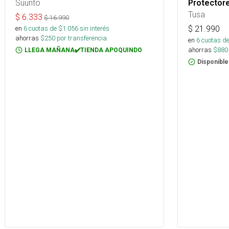
Suunto
Protectore
Tusa
$
6.333
$
16.990
$
21.990
en
6
cuotas de $
1.056
sin interés
ahorras
$
250
por transferencia.
en
6
cuotas de
ahorras
$
880
LLEGA MAÑANA✔️TIENDA APOQUINDO
Disponible