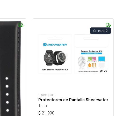
2
ÚLTIMAS
TUS191103FE
Protectores de Pantalla Shearwater
Tusa
$
21.990