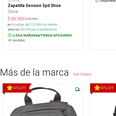
Disponible
OUT30845
Zapatilla Session Spd Shoe
Oneal
$
60.333
$
99.990
en
6
cuotas de $
10.056
sin interés
ahorras
$
2.410
por transferencia.
LLEGA MAÑANA✔️TIENDA APOQUINDO
+5 Vendidos
Más de la marca
Ver todos
44
%
OFF
40
%
OFF