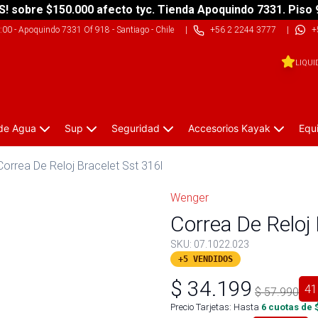
S! sobre $150.000 afecto tyc. Tienda Apoquindo 7331. Piso 
9:00
-
Apoquindo 7331 Of 918 - Santiago - Chile
|
+56 2 2244 3777
|
+
LIQUI
 de Agua
Sup
Seguridad
Accesorios Kayak
Equ
Correa De Reloj Bracelet Sst 316l
Wenger
Correa De Reloj 
SKU:
07.1022.023
+5 VENDIDOS
$
34.199
41
$
57.990
Precio Tarjetas: Hasta
6
cuotas de 