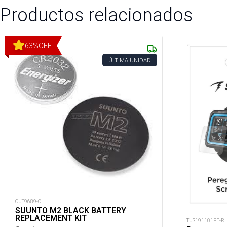
Productos relacionados
63
%
OFF
ÚLTIMA UNIDAD
OUT9689-C
SUUNTO M2 BLACK BATTERY
REPLACEMENT KIT
TUS191101FE-R