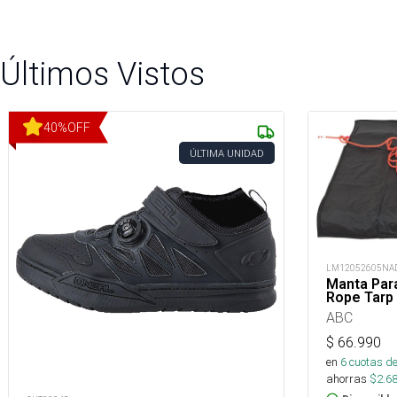
Últimos Vistos
40
%
OFF
ÚLTIMA UNIDAD
LM12052605NA
Manta Par
Rope Tarp
ABC
$
66.990
en
6
cuotas de
ahorras
$
2.6