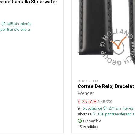
s de Pantalla Shearwater
 $
3.665
sin interés
por transferencia.
OUTvic101110
Correa De Reloj Bracelet
Wenger
$
25.628
$
45.990
en
6
cuotas de $
4.271
sin interés
ahorras
$
1.030
por transferencia
Disponible
+5 Vendidos