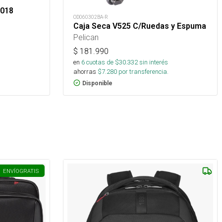
 018
OD060302BA-R
Caja Seca V525 C/Ruedas y Espuma
Pelican
$
181.990
en
6
cuotas de $
30.332
sin interés
ahorras
$
7.280
por transferencia.
Disponible
ENVÍO
GRATIS