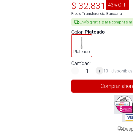
$
32.831
43
% OFF
Precio Transferencia Bancaria
Envío gratis para compras m
Color
:
Plateado
Plateado
Cantidad:
-
+
10+ disponibles
Comprar ahor
Desp