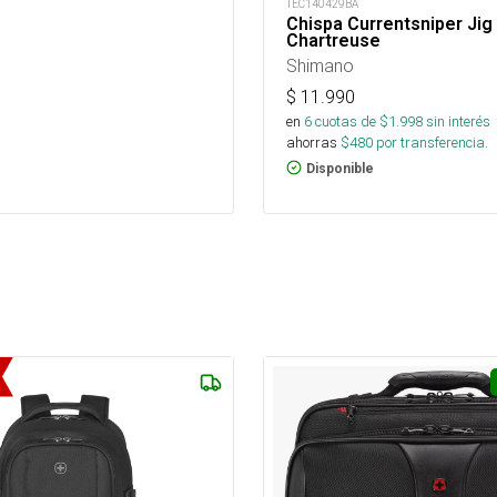
TEC140429BA
Chispa Currentsniper Jig
Chartreuse
Shimano
$
11.990
en
6
cuotas de $
1.998
sin interés
ahorras
$
480
por transferencia.
Disponible