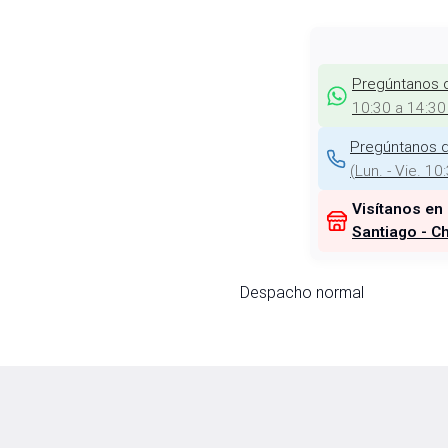
Pregúntanos 
10:30 a 14:30
Pregúntanos d
(
Lun. - Vie. 10
Visítanos en
Santiago - Ch
Despacho normal