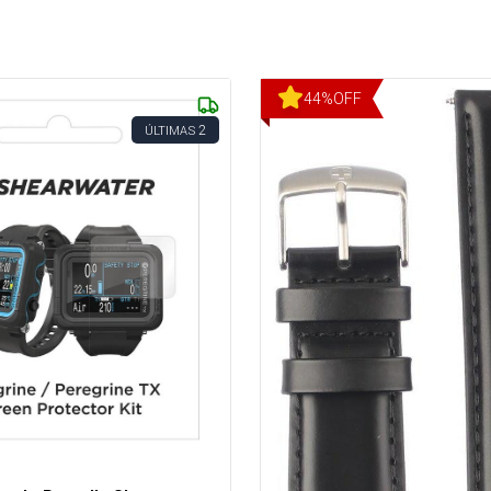
44
%
OFF
2
ÚLTIMAS