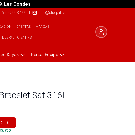
9. Las Condes
56 2 2244 3777
|
info@sherpalife.cl
DACIÓN
OFERTAS
MARCAS
DESPACHO 24 HRS
ipo Kayak
Rental Equipo
Bracelet Sst 316l
% OFF
$
5.700