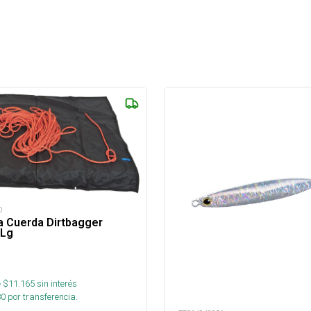
D
a Cuerda Dirtbagger
 Lg
 $
11.165
sin interés
80
por transferencia.