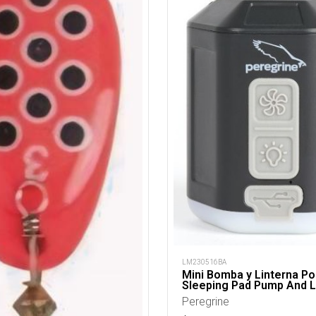
LM230516BA
Mini Bomba y Linterna P
Sleeping Pad Pump And L
Peregrine