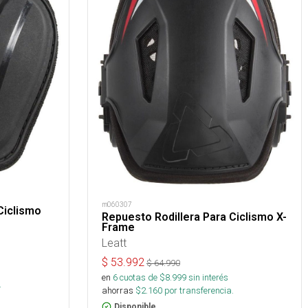
m060307
Ciclismo
Repuesto Rodillera Para Ciclismo X-
Frame
Leatt
$
53.992
$
64.990
s
en
6
cuotas de $
8.999
sin interés
.
ahorras
$
2.160
por transferencia.
Disponible