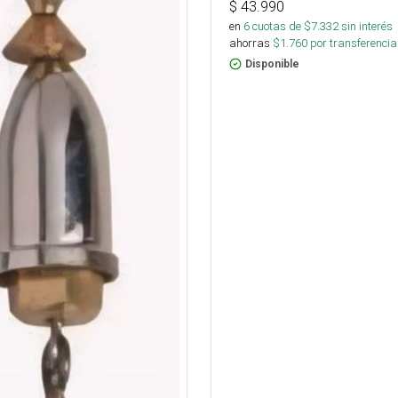
$
43.990
en
6
cuotas de $
7.332
sin interés
ahorras
$
1.760
por transferencia
Disponible