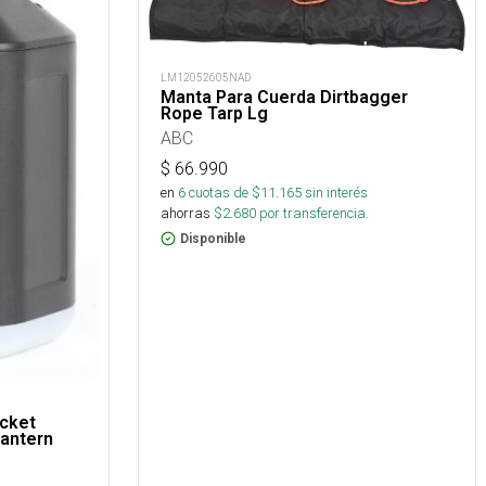
LM12052605NAD
Manta Para Cuerda Dirtbagger
Rope Tarp Lg
ABC
$
66.990
en
6
cuotas de $
11.165
sin interés
ahorras
$
2.680
por transferencia.
Disponible
ocket
antern