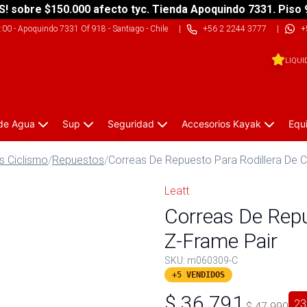
S! sobre $150.000 afecto tyc. Tienda Apoquindo 7331. Piso 
9:00
-
Apoquindo 7331 Of 918 - Santiago - Chile
|
+56 2 2244 3777
|
+
LIQUI
 de Agua
Sup
Seguridad
Accesorios Kayak
Equ
as Ciclismo
/
Repuestos
/
Correas De Repuesto Para Rodillera De C
Leatt
Correas De Repu
Z-Frame Pair
SKU:
m060309-C
+5 VENDIDOS
$
36.791
23
$
47.990