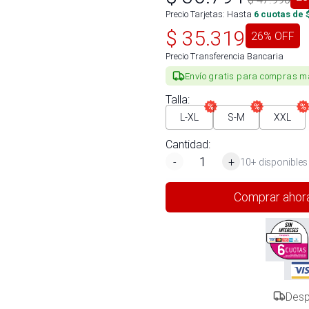
Precio Tarjetas: Hasta
6
cuotas de 
$
35.319
26
% OFF
Precio Transferencia Bancaria
Envío gratis para compras m
Talla
:
L-XL
S-M
XXL
Cantidad:
-
+
10+ disponibles
Comprar ahor
Desp