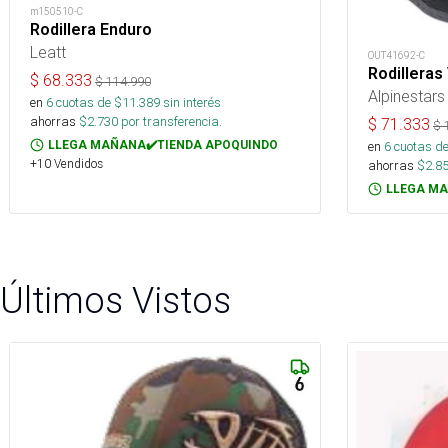
m150510-C
Rodillera Enduro
Leatt
OUT41692-C
Rodilleras
$
68.333
$
114.990
Alpinestars
en
6
cuotas de $
11.389
sin interés
ahorras
$
2.730
por transferencia.
$
71.333
$
LLEGA MAÑANA✔️TIENDA APOQUINDO
en
6
cuotas de
+10 Vendidos
ahorras
$
2.8
LLEGA MA
Últimos Vistos