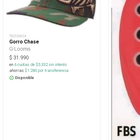
TEC020624
Gorro Chase
G-Loomis
$
31.990
en
6
cuotas de $
5.332
sin interés
ahorras
$
1.280
por transferencia.
Disponible