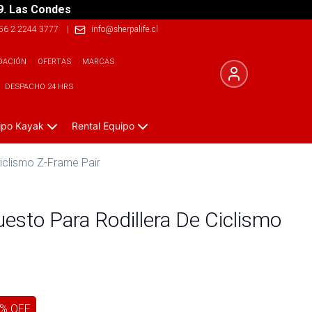
9. Las Condes
56 2 2244 3777
|
info@sherpalife.cl
DACIÓN
OFERTAS
MARCAS
DESPACHO 24 HRS
ipo Kayak
Rental Equipo
iclismo Z-Frame Pair
esto Para Rodillera De Ciclismo
% OFF