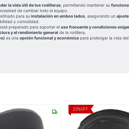
der la vida útil de tus rodilleras
, permitiendo mantener su
funcional
ecesidad de cambiar todo el equipo.
estinado para su
instalación en ambos lados
, asegurando un
ajuste
tabilidad y comodidad.
 está preparado para soportar el
uso frecuente y condiciones exige
ctura y el rendimiento general
de la rodillera.
os)
es una
opción funcional y económica
para prolongar la vida de
23
%
OFF