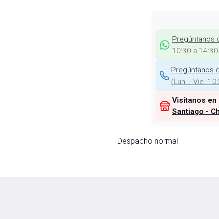
Pregúntanos 
10:30 a 14:30
Pregúntanos d
(
Lun. - Vie. 10
Visítanos en
Santiago - Ch
Despacho normal