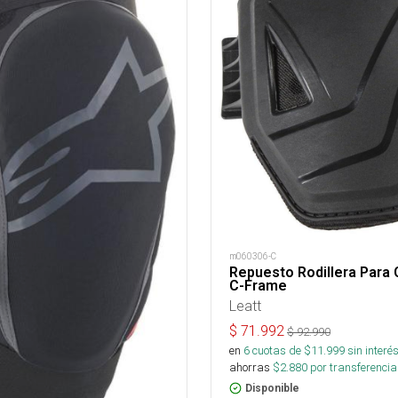
m060306-C
Repuesto Rodillera Para 
C-Frame
Leatt
$
71.992
$
92.990
en
6
cuotas de $
11.999
sin interé
ahorras
$
2.880
por transferencia
Disponible