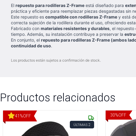
El
repuesto para rodilleras Z-Frame
está diseñado para
exten
práctica y eficiente para reemplazar piezas desgastadas sin n
Este repuesto es
compatible con rodilleras Z-Frame
y está d
correcta sujeción de la rodillera durante el uso, ofreciendo es
Fabricado con
materiales resistentes y durables
, el repuesto
tiempo. Además, su instalación contribuye a preservar la
estru
En conjunto, el
repuesto para rodilleras Z-Frame (ambos lad
continuidad de uso
.
Los productos están sujetos a confirmación de stock.
Productos relacionados
30
%
OFF
41
%
OFF
2
ÚLTIMAS