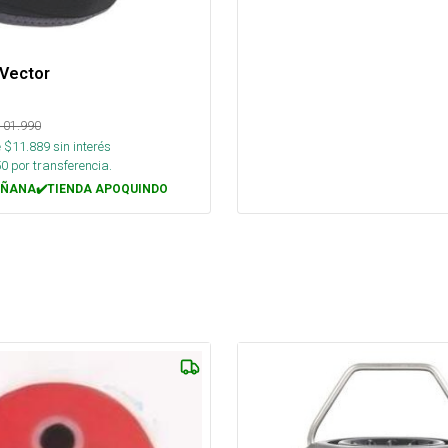
 Vector
101.990
 $
11.889
sin interés
50
por transferencia.
ÑANA✔️TIENDA APOQUINDO