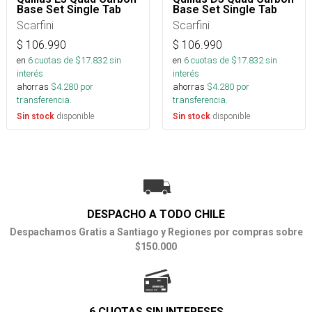
Base Set Single Tab
Base Set Single Tab
Scarfini
Scarfini
$
106.990
$
106.990
en
6
cuotas de $
17.832
sin
en
6
cuotas de $
17.832
sin
interés
interés
ahorras
$
4.280
por
ahorras
$
4.280
por
transferencia.
transferencia.
disponible
disponible
Sin stock
Sin stock
DESPACHO A TODO CHILE
Despachamos Gratis a Santiago y Regiones por compras sobre
$150.000
6 CUOTAS SIN INTERESES