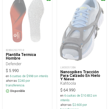
B2B062507FE-R
Plantilla Termica
Hombre
Defender
LM300513BA
$
5.990
Nanospikes Tracción
Para Calzado En Hielo
en
6
cuotas de $
998
sin interés
Y Nieve
ahorras
$
240
por
Kahtoola
transferencia.
$
64.990
Disponible
en
6
cuotas de $
10.832
sin
interés
ahorras
$
2.600
por