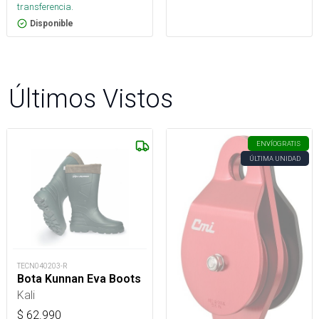
transferencia.
Disponible
Últimos Vistos
ENVÍO
GRATIS
ÚLTIMA UNIDAD
TECN040203-R
Bota Kunnan Eva Boots
Kali
$
62.990