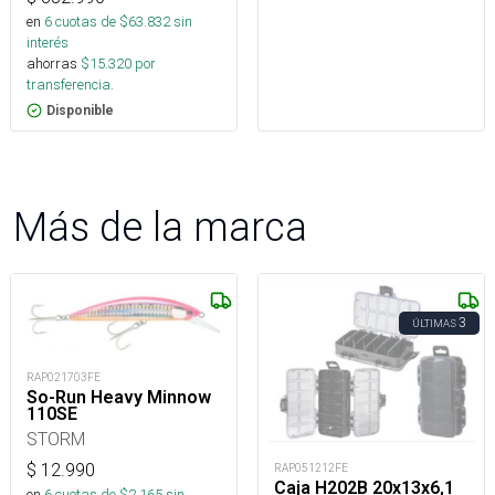
en
6
cuotas de $
63.832
sin
interés
ahorras
$
15.320
por
transferencia.
Disponible
Más de la marca
3
ÚLTIMAS
RAP021703FE
So-Run Heavy Minnow
110SE
STORM
$
12.990
RAP051212FE
Caja H202B 20x13x6,1
en
6
cuotas de $
2.165
sin