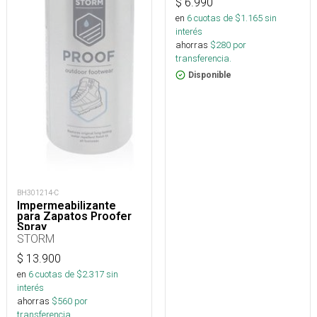
$
6.990
en
6
cuotas de $
1.165
sin
interés
ahorras
$
280
por
transferencia.
Disponible
BH301214-C
Impermeabilizante
para Zapatos Proofer
Spray
STORM
$
13.900
en
6
cuotas de $
2.317
sin
interés
ahorras
$
560
por
transferencia.