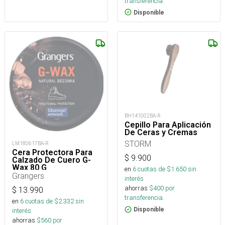
transferencia.
Disponible
BH141002BA-R
Cepillo Para Aplicación
De Ceras y Cremas
STORM
LM180617BA-R
Cera Protectora Para
$
9.900
Calzado De Cuero G-
Wax 80 G
en
6
cuotas de $
1.650
sin
Grangers
interés
ahorras
$
400
por
$
13.990
transferencia.
en
6
cuotas de $
2.332
sin
Disponible
interés
ahorras
$
560
por