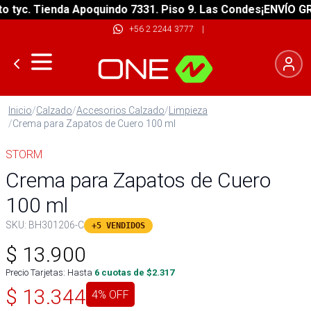
yc. Tienda Apoquindo 7331. Piso 9. Las Condes
¡ENVÍO GRATI
+56 2 2244 3777
|
Inicio
/
Calzado
/
Accesorios Calzado
/
Limpieza
/
Crema para Zapatos de Cuero 100 ml
STORM
Crema para Zapatos de Cuero
100 ml
SKU:
BH301206-C
+5 VENDIDOS
$
13.900
Precio Tarjetas: Hasta
6
cuotas de $
2.317
$
13.344
4
% OFF