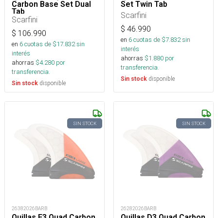
Carbon Base Set Dual
Set Twin Tab
Tab
Scarfini
Scarfini
$
46.990
$
106.990
en
6
cuotas de $
7.832
sin
en
6
cuotas de $
17.832
sin
interés
interés
ahorras
$
1.880
por
ahorras
$
4.280
por
transferencia.
transferencia.
disponible
Sin stock
disponible
Sin stock
SIN STOCK
SIN STOCK
26382026BARB
26282026BARB
Quillas E3 Quad Carbon
Quillas D3 Quad Carbon