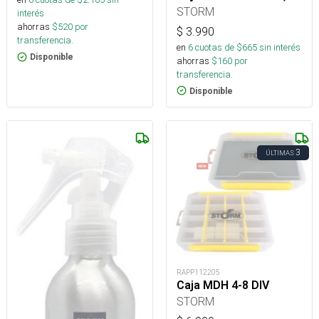
STORM
interés
ahorras
$
520
por
$
3.990
transferencia.
en
6
cuotas de $
665
sin interés
Disponible
ahorras
$
160
por
transferencia.
Disponible
3
ÚLTIMAS
RAPP112205
Caja MDH 4-8 DIV
STORM