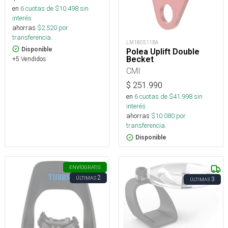
en
6
cuotas de $
10.498
sin
interés
ahorras
$
2.520
por
transferencia.
LM180511BA
Disponible
Polea Uplift Double
Becket
+5 Vendidos
CMI
$
251.990
en
6
cuotas de $
41.998
sin
interés
ahorras
$
10.080
por
transferencia.
Disponible
ENVÍO
GRATIS
2
ÚLTIMAS
3
ÚLTIMAS