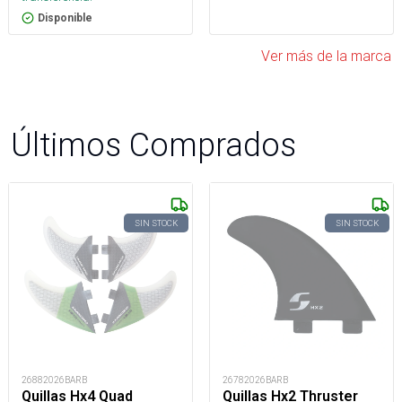
Disponible
Ver más de la marca
Últimos Comprados
SIN STOCK
SIN STOCK
26882026BARB
26782026BARB
Quillas Hx4 Quad
Quillas Hx2 Thruster