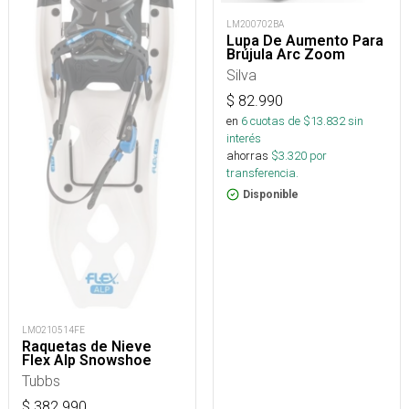
LM200702BA
Lupa De Aumento Para
Brújula Arc Zoom
Silva
$
82.990
en
6
cuotas de $
13.832
sin
interés
ahorras
$
3.320
por
transferencia.
Disponible
LMO210514FE
Raquetas de Nieve
Flex Alp Snowshoe
Tubbs
$
382.990