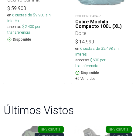
$
59.900
en
6
cuotas de $
9.983
sin
DOIT1302004CA-R
interés
Cubre Mochila
Compacto 100L (XL)
ahorras
$
2.400
por
transferencia.
Doite
Disponible
$
14.990
en
6
cuotas de $
2.498
sin
interés
ahorras
$
600
por
transferencia.
Disponible
+5 Vendidos
Últimos Vistos
ENVÍO
GRATIS
ENVÍO
GRATIS
2
ÚLTIMA UNIDAD
ÚLTIMAS