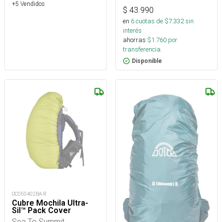
+5 Vendidos
$
43.990
en
6
cuotas de $
7.332
sin
interés
ahorras
$
1.760
por
transferencia.
Disponible
OC050402BA-R
Cubre Mochila Ultra-
Sil™ Pack Cover
Sea To Summit