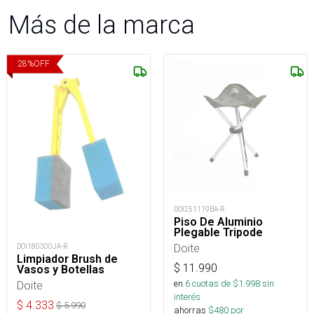
Más de la marca
28
%
OFF
DOI251119BA-R
Piso De Aluminio
Plegable Tripode
Doite
DOI180300JA-R
Limpiador Brush de
$
11.990
Vasos y Botellas
en
6
cuotas de $
1.998
sin
Doite
interés
$
4.333
$
5.990
ahorras
$
480
por