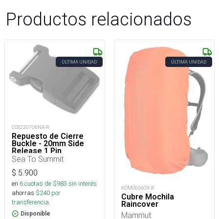
Productos relacionados
ÚLTIMA UNIDAD
ÚLTIMA UNIDAD
COS220706NA-R
Repuesto de Cierre
Buckle - 20mm Side
Release 1 Pin
Sea To Summit
$
5.900
en
6
cuotas de $
983
sin interés
KOM060609-R
ahorras
$
240
por
Cubre Mochila
transferencia.
Raincover
Mammut
Disponible