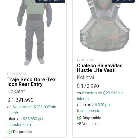
LVHHUSCL6
Chaleco Salvavidas
Hustle Life Vest
OD180215BA
Kokatat
Traje Seco Gore-Tex
Icon Rear Entry
$
172.990
Kokatat
en
6
cuotas de $
28.832
sin
interés
$
1.391.990
ahorras
$
6.920
por
en
6
cuotas de $
231.998
sin
transferencia.
interés
Disponible
ahorras
$
55.680
por
+5 Vendidos
transferencia.
Disponible