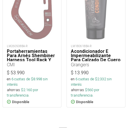
LM260508BA-R
LM180618BA-R
Portaherramientas
Acondicionador E
Para Arnés Shembiner
Impermeabilizante
Harness Tool Rack Y
Para Calzado De Cuero
Arborismo
75 Ml
CMI
Grangers
$
53.990
$
13.990
en
6
cuotas de $
8.998
sin
en
6
cuotas de $
2.332
sin
interés
interés
ahorras
$
2.160
por
ahorras
$
560
por
transferencia.
transferencia.
Disponible
Disponible