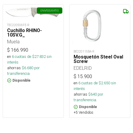
ENVÍO
GRATIS
TEC220506FE-R
Cuchillo RHINO-
10SV.G_
Muela
$
166.990
BE220115BA-R
en
6
cuotas de $
27.832
sin
Mosquetón Steel Oval
Screw
interés
EDELRID
ahorras
$
6.680
por
transferencia.
$
15.900
Disponible
en
6
cuotas de $
2.650
sin
interés
ahorras
$
640
por
transferencia.
Disponible
+5 Vendidos