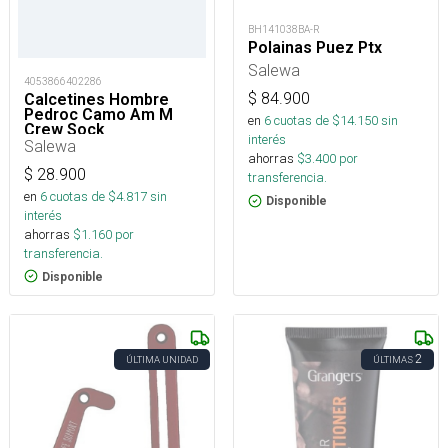
BH141038BA-R
Polainas Puez Ptx
Salewa
4053866402286
$
84.900
Calcetines Hombre
Pedroc Camo Am M
en
6
cuotas de $
14.150
sin
Crew Sock
interés
Salewa
ahorras
$
3.400
por
$
28.900
transferencia.
en
6
cuotas de $
4.817
sin
Disponible
interés
ahorras
$
1.160
por
transferencia.
Disponible
2
ÚLTIMA UNIDAD
ÚLTIMAS