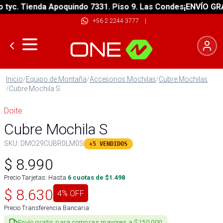
c. Tienda Apoquindo 7331. Piso 9. Las Condes
¡ENVÍO GRATIS
+56 2 2244 3777
|
Inicio
/
Equipo de Montaña
/
Accesorios Mochilas
/
Cubre Mochilas
/
Cubre Mochila S
Doite
Cubre Mochila S
SKU:
DMO29CUBR0LM0S
+5 VENDIDOS
$
8.990
Precio Tarjetas: Hasta
6
cuotas de $
1.498
$
8.630
4
% OFF
Precio Transferencia Bancaria
Envío gratis para compras mayores a $150.000