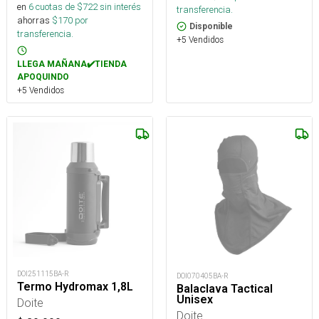
en
6
cuotas de $
722
sin interés
transferencia.
ahorras
$
170
por
Disponible
transferencia.
+5 Vendidos
LLEGA MAÑANA✔️TIENDA
APOQUINDO
+5 Vendidos
DOI251115BA-R
DOI070405BA-R
Termo Hydromax 1,8L
Balaclava Tactical
Unisex
Doite
Doite