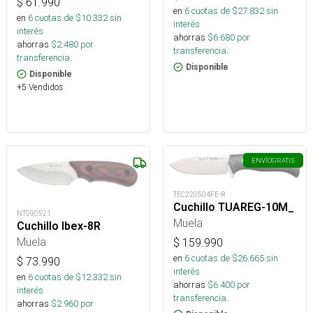
$
61.990
en
6
cuotas de $
27.832
sin
en
6
cuotas de $
10.332
sin
interés
interés
ahorras
$
6.680
por
ahorras
$
2.480
por
transferencia.
transferencia.
Disponible
Disponible
+5 Vendidos
ENVÍO
GRATIS
TEC220504FE-R
Cuchillo TUAREG-10M_
NT090521
Muela
Cuchillo Ibex-8R
Muela
$
159.990
en
6
cuotas de $
26.665
sin
$
73.990
interés
en
6
cuotas de $
12.332
sin
ahorras
$
6.400
por
interés
transferencia.
ahorras
$
2.960
por