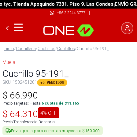
c. Tienda Apoquindo 7331. Piso 9. Las Condes
¡ENVÍO GRATIS
+56 2 2244 3777
|
Inicio
/
Cuchillería
/
Cuchillos
/
Cuchillos
/
Cuchillo 95-191_
Muela
Cuchillo 95-191_
SKU:
1502451201
+5 VENDIDOS
$
66.990
Precio Tarjetas: Hasta
6
cuotas de $
11.165
$
64.310
4
% OFF
Precio Transferencia Bancaria
Envío gratis para compras mayores a $150.000