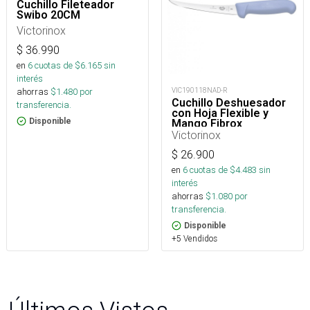
Cuchillo Fileteador
Swibo 20CM
Victorinox
$
36.990
en
6
cuotas de $
6.165
sin
interés
ahorras
$
1.480
por
VIC190118NAD-R
Cuchillo Deshuesador
transferencia.
con Hoja Flexible y
Disponible
Mango Fibrox
Victorinox
$
26.900
en
6
cuotas de $
4.483
sin
interés
ahorras
$
1.080
por
transferencia.
Disponible
+5 Vendidos