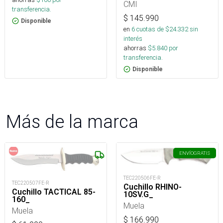
CMI
transferencia.
$
145.990
Disponible
en
6
cuotas de $
24.332
sin
interés
ahorras
$
5.840
por
transferencia.
Disponible
Más de la marca
ENVÍO
GRATIS
TEC220506FE-R
TEC220507FE-R
Cuchillo RHINO-
Cuchillo TACTICAL 85-
10SV.G_
160_
Muela
Muela
$
166.990