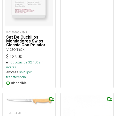
VIC190102NAD-R
Set De Cuchillos
Mondadores Swiss
Classic Con Pelador
Victorinox
$
12.900
en
6
cuotas de $
2.150
sin
interés
ahorras
$
520
por
transferencia.
Disponible
TEC210403FE-R