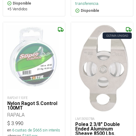
transferencia.
Disponible
+5 Vendidos
Disponible
ÚLTIMA UNIDAD
RAP241110FE
Nylon Ragot S.Control
100MT
RAPALA
LM130507BA
$
3.990
Polea 2 3/8" Double
Ended Aluminum
en
6
cuotas de $
665
sin interés
Sheave 8500 Lbs.
ahorras
$
160
por