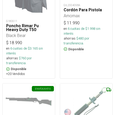
GIL200409BA
Cordón Para Pistola
Amomax
G180611
$
11.990
Poncho Rimar Pu
en
6
cuotas de $
1.998
sin
Heavy Duty T50
interés
Black Bear
ahorras
$
480
por
$
18.990
transferencia.
en
6
cuotas de $
3.165
sin
Disponible
interés
ahorras
$
760
por
transferencia.
Disponible
+20 Vendidos
ENVÍO
GRATIS