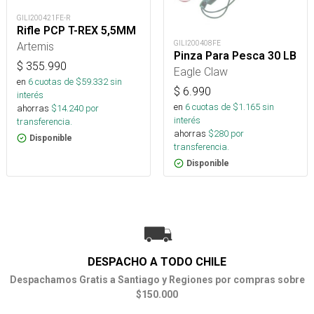
GILI200421FE-R
Rifle PCP T-REX 5,5MM
GILI200408FE
Artemis
Pinza Para Pesca 30 LB
$
355.990
Eagle Claw
en
6
cuotas de $
59.332
sin
$
6.990
interés
en
6
cuotas de $
1.165
sin
ahorras
$
14.240
por
interés
transferencia.
ahorras
$
280
por
Disponible
transferencia.
Disponible
DESPACHO A TODO CHILE
Despachamos Gratis a Santiago y Regiones por compras sobre
$150.000