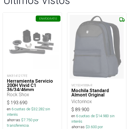
Últimos Vistos
ENVÍO
GRATIS
MKR141217FE
Herramienta Servicio
200H Vivid C1
VIC150418BA-R
36/34/46mm
Mochila Standard
Rock Shox
Almont Original
Victorinox
$
193.690
en
6
cuotas de $
32.282
sin
$
89.900
interés
en
6
cuotas de $
14.983
sin
ahorras
$
7.750
por
interés
transferencia.
ahorras
$
3.600
por