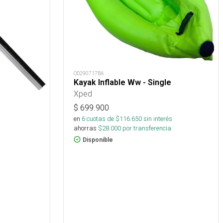
OD290717BA
Kayak Inflable Ww - Single
Xped
$
699.900
en
6
cuotas de $
116.650
sin interés
ahorras
$
28.000
por transferencia.
Disponible