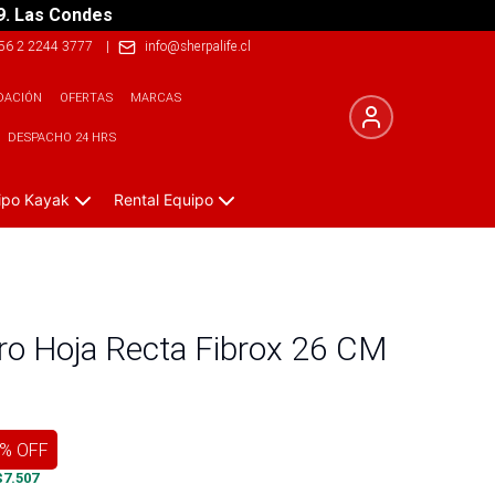
9. Las Condes
56 2 2244 3777
|
info@sherpalife.cl
DACIÓN
OFERTAS
MARCAS
DESPACHO 24 HRS
ipo Kayak
Rental Equipo
ero Hoja Recta Fibrox 26 CM
% OFF
$
7.507