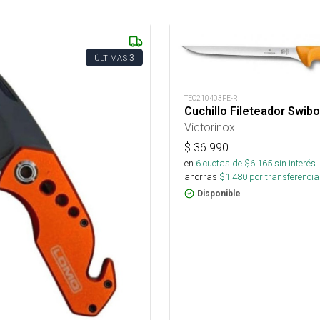
3
ÚLTIMAS
TEC210403FE-R
Cuchillo Fileteador Swib
Victorinox
$
36.990
en
6
cuotas de $
6.165
sin interés
ahorras
$
1.480
por transferencia
Disponible