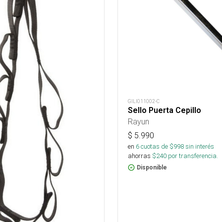
GILI011002-C
Sello Puerta Cepillo
Rayun
$
5.990
en
6
cuotas de $
998
sin interés
ahorras
$
240
por transferencia.
Disponible