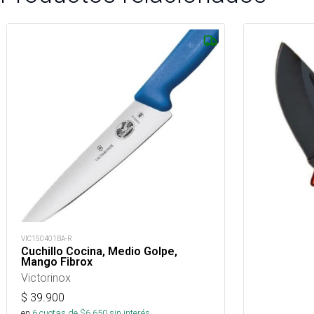
VIC150401BA-R
Cuchillo Cocina, Medio Golpe,
Mango Fibrox
Victorinox
$
39.900
en
6
cuotas de $
6.650
sin interés