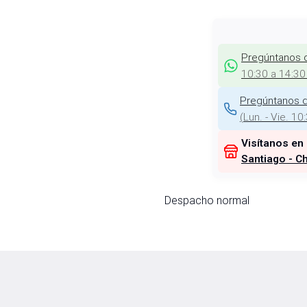
Pregúntanos 
10:30 a 14:30
Pregúntanos d
(
Lun. - Vie. 10
Visítanos en
Santiago - Ch
Despacho normal