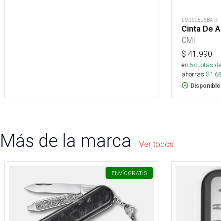
LM260505BA-R
Cinta De A
CMI
$
41.990
en
6
cuotas de
ahorras
$
1.6
Disponible
Más de la marca
Ver todos
ENVÍO
GRATIS