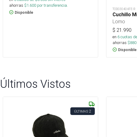
ahorras
$
1.600
por transferencia.
TOD030404FE-R
Disponible
Cuchillo 
Lomo
$
21.990
en
6
cuotas de
ahorras
$
880
Disponible
Últimos Vistos
2
ÚLTIMAS