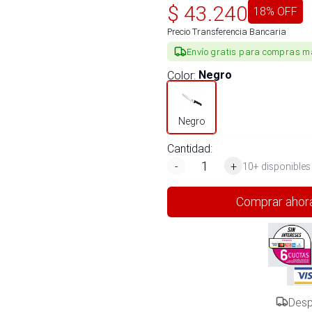
$
43.240
18
% OFF
Precio Transferencia Bancaria
Envío gratis para compras m
Color
:
Negro
Negro
Cantidad:
-
+
10+ disponibles
Comprar ahor
Desp