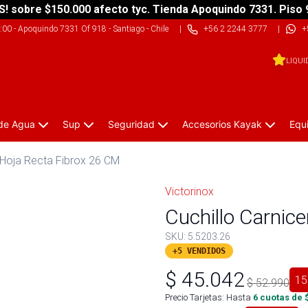
S! sobre $150.000 afecto tyc. Tienda Apoquindo 7331. Piso 
9:00
-
Apoquindo 7331 Of 918 - Santiago - Chile
|
+56 2 2244 3777
|
+
LIQUI
 de Agua
Sup
Seguridad
Accesorios Kayak
Equ
 Hoja Recta Fibrox 26 CM
Victorinox
Cuchillo Carnic
SKU:
5.5203.26
+5 VENDIDOS
$
45.042
15
$
52.990
Precio Tarjetas: Hasta
6
cuotas de 