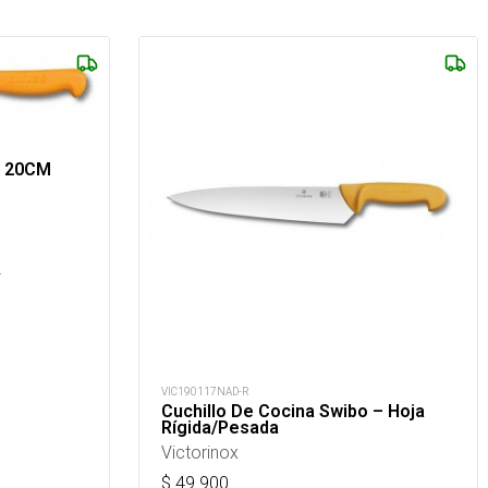
o 20CM
.
VIC190117NAD-R
Cuchillo De Cocina Swibo – Hoja
Rígida/Pesada
Victorinox
$
49.900