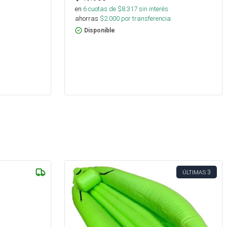
en
6
cuotas de $
8.317
sin interés
ahorras
$
2.000
por transferencia.
Disponible
3
ÚLTIMAS