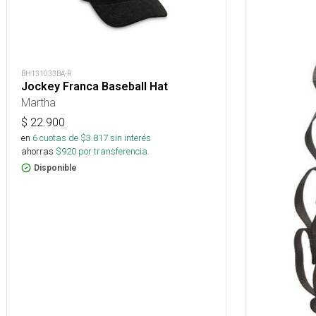
BH131033BA-R
Jockey Franca Baseball Hat
Martha
$
22.900
en
6
cuotas de $
3.817
sin interés
ahorras
$
920
por transferencia.
Disponible