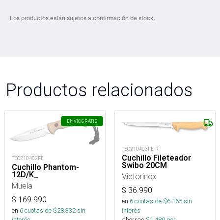
Los productos están sujetos a confirmación de stock.
Productos relacionados
ENVÍO
GRATIS
TEC210403FE-R
Cuchillo Fileteador
TEC210402FE
Swibo 20CM
Cuchillo Phantom-
12D/K_
Victorinox
Muela
$
36.990
$
169.990
en
6
cuotas de $
6.165
sin
interés
en
6
cuotas de $
28.332
sin
ahorras
$
1.480
por
interés