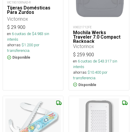
VIC190108NAD-R
Tijeras Domésticas
Para Zurdos
Victorinox
$
29.900
VIX021712FE
Mochila Werks
en
6
cuotas de $
4.983
sin
Traveler 7.0 Compact
interés
Backpack
ahorras
$
1.200
por
Victorinox
transferencia.
$
259.900
Disponible
en
6
cuotas de $
43.317
sin
interés
ahorras
$
10.400
por
transferencia.
Disponible