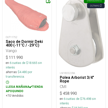
ENVÍO
GRATIS
2
ÚLTIMAS
OUT11752
Saco de Dormir Deki
400 (-11°C / -29°C)
Vango
$
111.990
en
6
cuotas de $
18.665
sin
interés
ahorras
$
4.480
por
LM180522BA
transferencia.
Polea Arborist 3/4"
Rope
CMI
LLEGA MAÑANA✔️TIENDA
APOQUINDO
$
458.990
+70 Vendidos
en
6
cuotas de $
76.498
sin
interés
ahorras
$
18.360
por