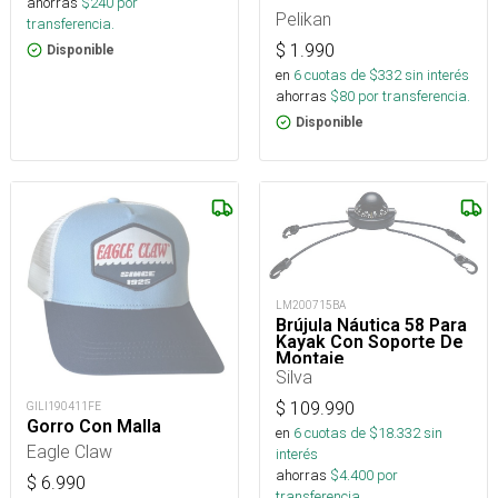
ahorras
$
240
por
Pelikan
transferencia.
$
1.990
Disponible
en
6
cuotas de $
332
sin interés
ahorras
$
80
por transferencia.
Disponible
LM200715BA
Brújula Náutica 58 Para
Kayak Con Soporte De
Montaje
Silva
$
109.990
GILI190411FE
Gorro Con Malla
en
6
cuotas de $
18.332
sin
Eagle Claw
interés
ahorras
$
4.400
por
$
6.990
transferencia.