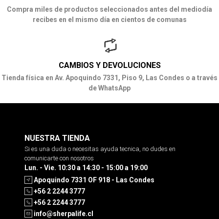
Compra miles de productos seleccionados antes del mediodía
recibes en el mismo día en cientos de comunas
CAMBIOS Y DEVOLUCIONES
Tienda física en Av. Apoquindo 7331, Piso 9, Las Condes o a través
de WhatsApp
NUESTRA TIENDA
Si es una duda o necesitas ayuda tecnica, no dudes en
comunicarte con nosotros
Lun. - Vie. 10:30 a 14:30 - 15:00 a 19:00
Apoquindo 7331 OF 918 - Las Condes
+56 2 2244 3777
+56 2 2244 3777
info@sherpalife.cl