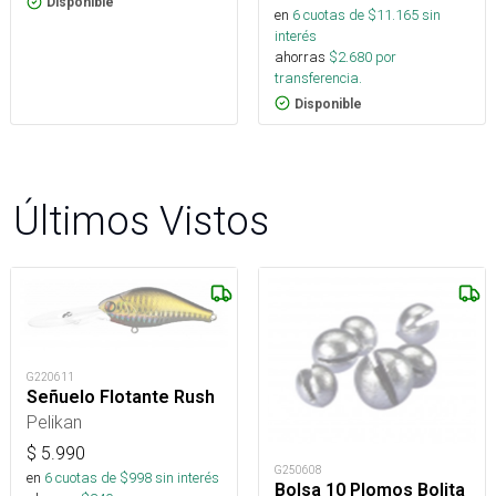
Disponible
en
6
cuotas de $
11.165
sin
interés
ahorras
$
2.680
por
transferencia.
Disponible
Últimos Vistos
G220611
Señuelo Flotante Rush
Pelikan
$
5.990
G250608
en
6
cuotas de $
998
sin interés
Bolsa 10 Plomos Bolita