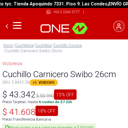
yc. Tienda Apoquindo 7331. Piso 9. Las Condes
¡ENVÍO GRATI
+56 2 2244 3777
|
Inicio
/
Cuchillería
/
Cuchillos
/
Cuchillo Cocina
/
Cuchillo Carnicero Swibo 26cm
Victorinox
Cuchillo Carnicero Swibo 26cm
SKU:
5.8431.26
+5 VENDIDOS
$
43.342
15
% OFF
$
50.990
Precio Tarjetas: Hasta
6
cuotas de $
7.224
$
41.608
18
% OFF
Precio Transferencia Bancaria
Envío gratis para compras mayores a $150.000