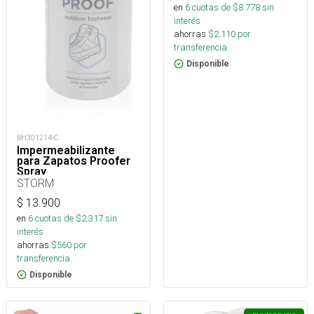
en
6
cuotas de $
8.778
sin
interés
ahorras
$
2.110
por
transferencia.
Disponible
BH301214-C
Impermeabilizante
para Zapatos Proofer
Spray
STORM
$
13.900
en
6
cuotas de $
2.317
sin
interés
ahorras
$
560
por
transferencia.
Disponible