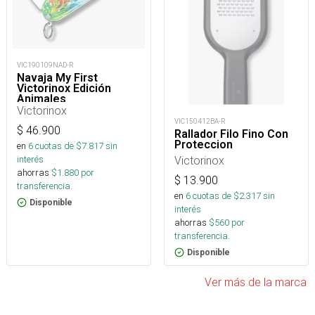
VIC190109NAD-R
Navaja My First
Victorinox Edición
Animales
Victorinox
VIC150412BA-R
$
46.900
Rallador Filo Fino Con
Proteccion
en
6
cuotas de $
7.817
sin
Victorinox
interés
ahorras
$
1.880
por
$
13.900
transferencia.
en
6
cuotas de $
2.317
sin
Disponible
interés
ahorras
$
560
por
transferencia.
Disponible
Ver más de la marca