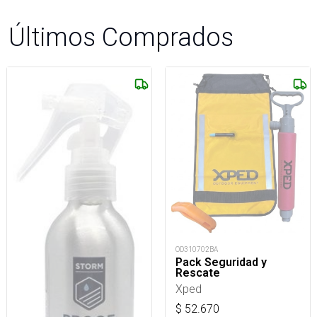
Últimos Comprados
OD310702BA
Pack Seguridad y
Rescate
Xped
$
52.670