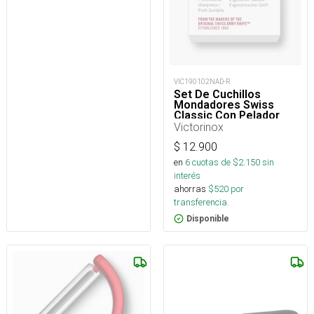
VIC190102NAD-R
Set De Cuchillos
Mondadores Swiss
Classic Con Pelador
Victorinox
$
12.900
en
6
cuotas de $
2.150
sin
interés
ahorras
$
520
por
transferencia.
Disponible