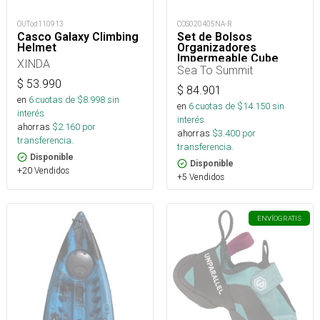
OUTod110913
COS020405NA-R
Casco Galaxy Climbing
Set de Bolsos
Helmet
Organizadores
Impermeable Cube
XINDA
Hydraulic
Sea To Summit
$
53.990
$
84.901
en
6
cuotas de $
8.998
sin
en
6
cuotas de $
14.150
sin
interés
interés
ahorras
$
2.160
por
ahorras
$
3.400
por
transferencia.
transferencia.
Disponible
Disponible
+20 Vendidos
+5 Vendidos
ENVÍO
GRATIS