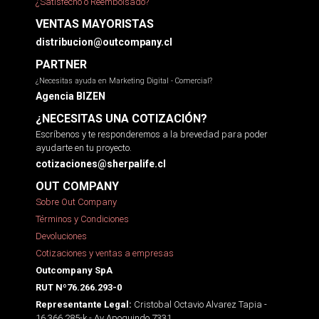
¿Satisfecho o Reembolsado?
VENTAS MAYORISTAS
distribucion@outcompany.cl
PARTNER
¿Necesitas ayuda en Marketing Digital - Comercial?
Agencia BIZEN
¿NECESITAS UNA COTIZACIÓN?
Escríbenos y te responderemos a la brevedad para poder
ayudarte en tu proyecto.
cotizaciones@sherpalife.cl
OUT COMPANY
Sobre Out Company
Términos y Condiciones
Devoluciones
Cotizaciones y ventas a empresas
Outcompany SpA
RUT Nº76.266.293-0
Cristobal Octavio Alvarez Tapia -
Representante Legal:
16.366.285-k - Av Apoquindo 7331