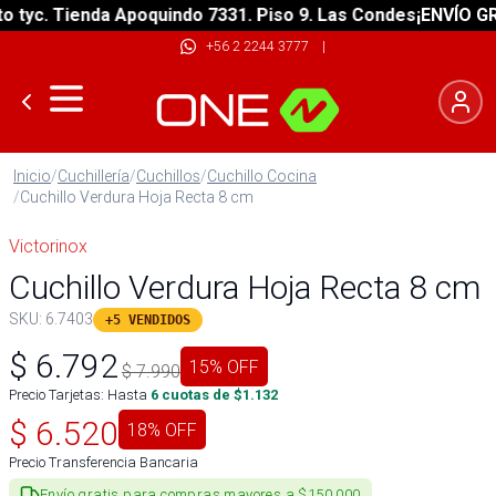
yc. Tienda Apoquindo 7331. Piso 9. Las Condes
¡ENVÍO GRATI
+56 2 2244 3777
|
Inicio
/
Cuchillería
/
Cuchillos
/
Cuchillo Cocina
/
Cuchillo Verdura Hoja Recta 8 cm
Victorinox
Cuchillo Verdura Hoja Recta 8 cm
SKU:
6.7403
+5 VENDIDOS
$
6.792
15
% OFF
$
7.990
Precio Tarjetas: Hasta
6
cuotas de $
1.132
$
6.520
18
% OFF
Precio Transferencia Bancaria
Envío gratis para compras mayores a $150.000