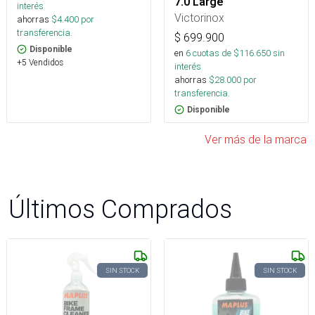
7.0 Large
interés
Victorinox
ahorras
$
4.400
por
transferencia.
$
699.900
Disponible
en
6
cuotas de $
116.650
sin
+5 Vendidos
interés
ahorras
$
28.000
por
transferencia.
Disponible
Ver más de la marca
Últimos Comprados
SIN STOCK
SIN STOCK