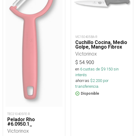
VIC150405BA-R
Cuchillo Cocina, Medio
Golpe, Mango Fibrox
Victorinox
$
54.900
en
6
cuotas de $
9.150
sin
interés
ahorras
$
2.200
por
transferencia.
Disponible
TEC210405FE-R
Pelador Rho
#6.0950.1_
Victorinox