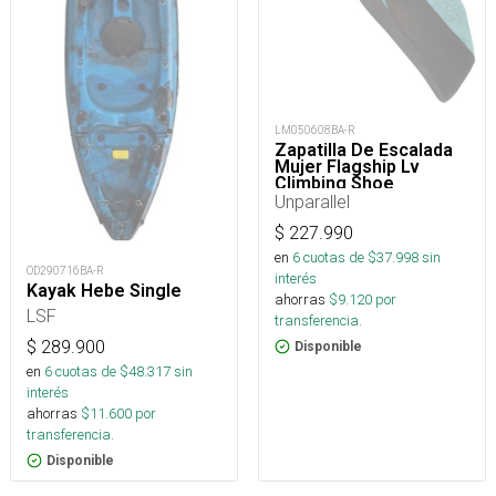
LM050608BA-R
Zapatilla De Escalada
Mujer Flagship Lv
Climbing Shoe
Unparallel
$
227.990
en
6
cuotas de $
37.998
sin
OD290716BA-R
interés
Kayak Hebe Single
ahorras
$
9.120
por
LSF
transferencia.
$
289.900
Disponible
en
6
cuotas de $
48.317
sin
interés
ahorras
$
11.600
por
transferencia.
Disponible