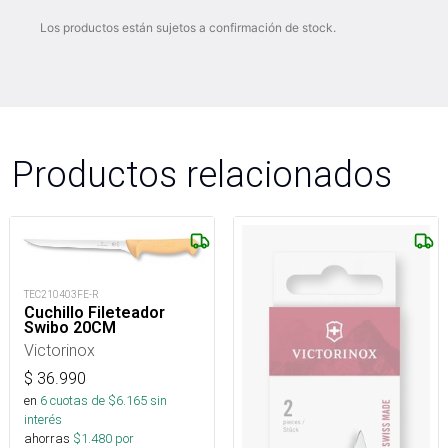
Los productos están sujetos a confirmación de stock.
Productos relacionados
TEC210403FE-R
Cuchillo Fileteador
Swibo 20CM
Victorinox
$
36.990
en
6
cuotas de $
6.165
sin
interés
ahorras
$
1.480
por