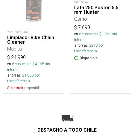
OUT39142
Lata 250 Poston 5,5
mm Hunter
Gamo
$
7.690
23682026BARB
en
6
cuotas de $
1.282
sin
Limpiador Bike Chain
interés
Cleaner
ahorras
$
310
por
Maplus
transferencia.
$
24.990
Disponible
en
6
cuotas de $
4.165
sin
interés
ahorras
$
1.000
por
transferencia.
disponible
Sin stock
DESPACHO A TODO CHILE