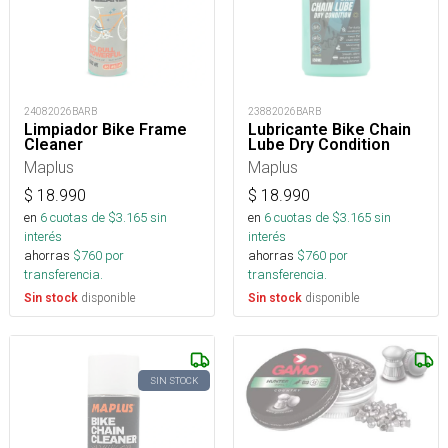
24082026BARB
23882026BARB
Limpiador Bike Frame
Lubricante Bike Chain
Cleaner
Lube Dry Condition
Maplus
Maplus
$
18.990
$
18.990
en
6
cuotas de $
3.165
sin
en
6
cuotas de $
3.165
sin
interés
interés
ahorras
$
760
por
ahorras
$
760
por
transferencia.
transferencia.
disponible
disponible
Sin stock
Sin stock
SIN STOCK