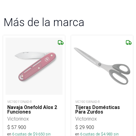
Más de la marca
VIC190113NAD-R
VIC190108NAD-R
Navaja Onefold Alox 2
Tijeras Domésticas
Funciones
Para Zurdos
Victorinox
Victorinox
$
57.900
$
29.900
en
6
cuotas de $
9.650
sin
en
6
cuotas de $
4.983
sin