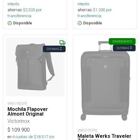
interés
interés
ahorras
$
2.320
por
ahorras
$
1.200
por
transferencia.
transferencia.
Disponible
Disponible
ENVÍO
GRATIS
3
ÚLTIMAS
2
ÚLTIMAS
VIX011502FE
Mochila Flapover
Almont Original
Victorinox
$
109.900
VIX021707FE
Maleta Werks Traveler
en
6
cuotas de $
18.317
sin