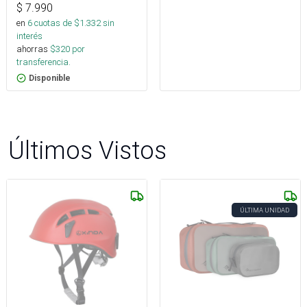
$
7.990
en
6
cuotas de $
1.332
sin
interés
ahorras
$
320
por
transferencia.
Disponible
Últimos Vistos
ÚLTIMA UNIDAD