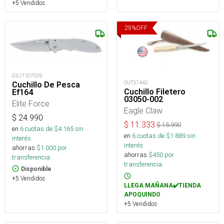
+5 Vendidos
29
%
OFF
GILI1107009
OUT37442
Cuchillo De Pesca
Cuchillo Filetero
Ef164
03050-002
Elite Force
Eagle Claw
$
24.990
$
11.333
$
15.990
en
6
cuotas de $
4.165
sin
en
6
cuotas de $
1.889
sin
interés
interés
ahorras
$
1.000
por
ahorras
$
450
por
transferencia.
transferencia.
Disponible
+5 Vendidos
LLEGA MAÑANA✔️TIENDA
APOQUINDO
+5 Vendidos