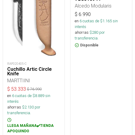
Alcedo Modularis
$
6.990
en
6
cuotas de $
1.165
sin
interés
ahorras
$
280
por
transferencia.
Disponible
RAP020405-C
Cuchillo Artic Circle
Knife
MARTTIINI
$
53.333
$
76.990
en
6
cuotas de $
8.889
sin
interés
ahorras
$
2.130
por
transferencia.
LLEGA MAÑANA✔️TIENDA
APOQUINDO