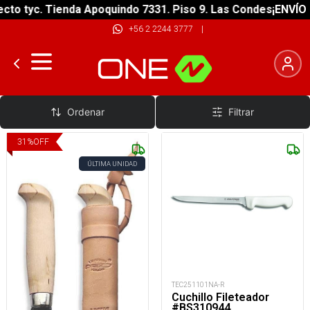
to tyc. Tienda Apoquindo 7331. Piso 9. Las Condes
¡ENVÍO G
+56 2 2244 3777
|
Cuchillos de Pesca
Ordenar
Filtrar
31
%
OFF
ÚLTIMA UNIDAD
TEC251101NA-R
Cuchillo Fileteador
#BS310944