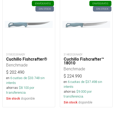
ENVÍO
GRATIS
ENVÍO
GRATIS
SIN STOCK
SIN STOCK
31582026NADY
31482026NADY
Cuchillo Fishcrafter®
Cuchillo Fishcrafter™
18010
Benchmade
Benchmade
$
202.490
$
224.990
en
6
cuotas de $
33.748
sin
en
6
cuotas de $
37.498
sin
interés
interés
ahorras
$
8.100
por
ahorras
$
9.000
por
transferencia.
transferencia.
disponible
Sin stock
disponible
Sin stock