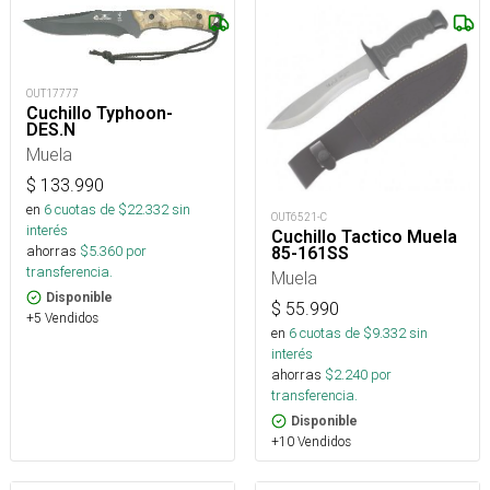
OUT17777
Cuchillo Typhoon-
DES.N
Muela
$
133.990
en
6
cuotas de $
22.332
sin
OUT6521-C
interés
Cuchillo Tactico Muela
ahorras
$
5.360
por
85-161SS
transferencia.
Muela
Disponible
$
55.990
+5 Vendidos
en
6
cuotas de $
9.332
sin
interés
ahorras
$
2.240
por
transferencia.
Disponible
+10 Vendidos