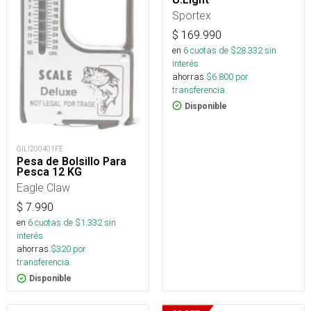
Sportex
$
169.990
en
6
cuotas de $
28.332
sin
interés
ahorras
$
6.800
por
transferencia.
Disponible
GILI200401FE
Pesa de Bolsillo Para
Pesca 12 KG
Eagle Claw
$
7.990
en
6
cuotas de $
1.332
sin
interés
ahorras
$
320
por
transferencia.
Disponible