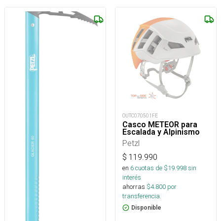
OUTC070501FE
Casco METEOR para
Escalada y Alpinismo
Petzl
$
119.990
en
6
cuotas de $
19.998
sin
interés
ahorras
$
4.800
por
transferencia.
Disponible