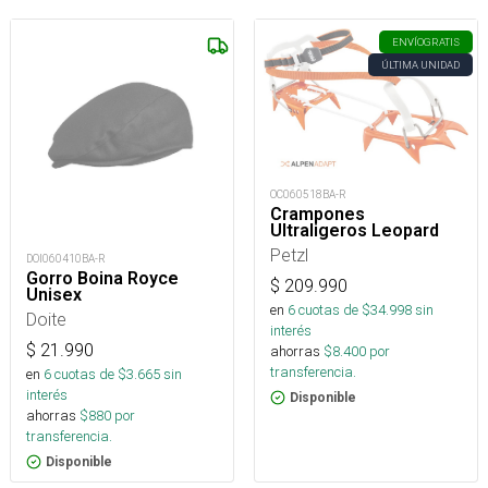
ENVÍO
GRATIS
ÚLTIMA UNIDAD
OC060518BA-R
Crampones
Ultraligeros Leopard
Petzl
DOI060410BA-R
Gorro Boina Royce
$
209.990
Unisex
en
6
cuotas de $
34.998
sin
Doite
interés
$
21.990
ahorras
$
8.400
por
transferencia.
en
6
cuotas de $
3.665
sin
interés
Disponible
ahorras
$
880
por
transferencia.
Disponible