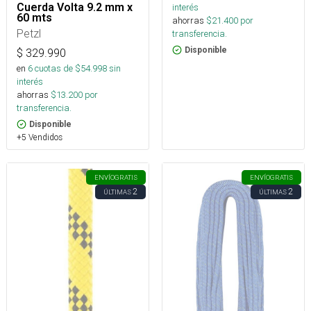
Cuerda Volta 9.2 mm x
interés
60 mts
ahorras
$
21.400
por
Petzl
transferencia.
Disponible
$
329.990
en
6
cuotas de $
54.998
sin
interés
ahorras
$
13.200
por
transferencia.
Disponible
+5 Vendidos
ENVÍO
GRATIS
ENVÍO
GRATIS
2
2
ÚLTIMAS
ÚLTIMAS