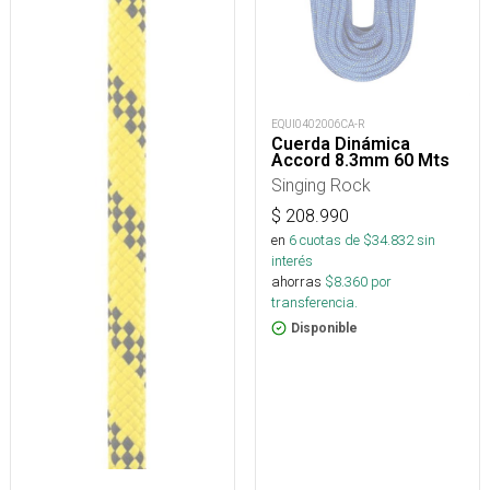
EQUI0402006CA-R
Cuerda Dinámica
Accord 8.3mm 60 Mts
Singing Rock
$
208.990
en
6
cuotas de $
34.832
sin
interés
ahorras
$
8.360
por
transferencia.
Disponible