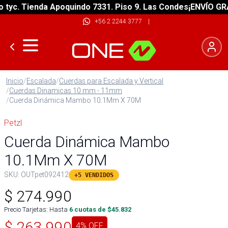
. Tienda Apoquindo 7331. Piso 9. Las Condes
¡ENVÍO GRATIS!
+56 2 2244 3777
|
Inicio
/
Escalada
/
Cuerdas para Escalada y Vertical
/
Cuerdas Dinamicas 10 mm - 11mm
/
Cuerda Dinámica Mambo 10.1Mm X 70M
Petzl
Cuerda Dinámica Mambo
10.1Mm X 70M
SKU:
OUTpet092412
+5 VENDIDOS
$
274.990
Precio Tarjetas: Hasta
6
cuotas de $
45.832
$
263.990
4
% OFF