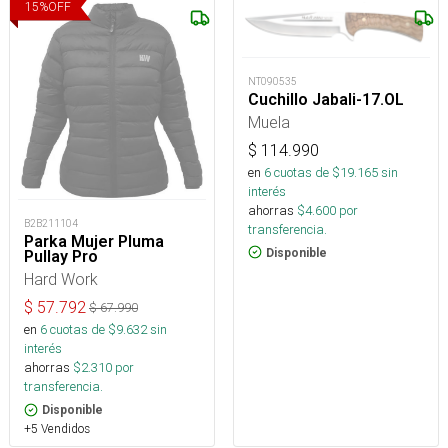
15
%
OFF
NT090535
Cuchillo Jabali-17.OL
Muela
$
114.990
en
6
cuotas de $
19.165
sin
interés
ahorras
$
4.600
por
B2B211104
transferencia.
Parka Mujer Pluma
Disponible
Pullay Pro
Hard Work
$
57.792
$
67.990
en
6
cuotas de $
9.632
sin
interés
ahorras
$
2.310
por
transferencia.
Disponible
+5 Vendidos