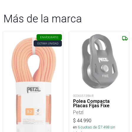
Más de la marca
ENVÍO
GRATIS
ÚLTIMA UNIDAD
OC060513BA-R
Polea Compacta
Placas Fijas Fixe
Petzl
$
44.990
en
6
cuotas de $
7.498
sin