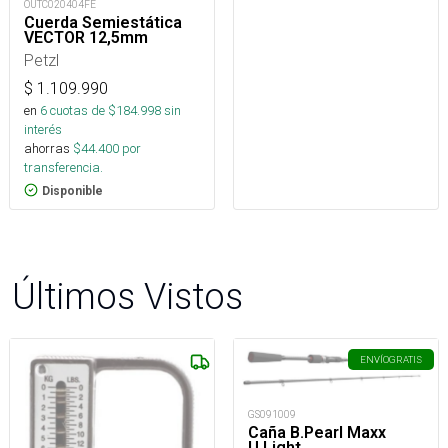
OUTC020404FE
Cuerda Semiestática
VECTOR 12,5mm
Petzl
$
1.109.990
en
6
cuotas de $
184.998
sin
interés
ahorras
$
44.400
por
transferencia.
Disponible
Últimos Vistos
ENVÍO
GRATIS
GS091009
Caña B.Pearl Maxx
U.Light