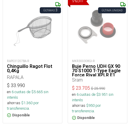
9
%
OFF
3
ÚLTIMAS
ÚLTIMA UNIDAD
RAP031207BA-R
MKR300308GI-R
Chinguillo Ragot Flot
Buje Perno UDH GX 90
0,4Kg
70 S1000 T-Type Eagle
Force Rival XPLR E1
RAPALA
Sram
$
33.990
$
23.705
$
25.990
en
6
cuotas de $
5.665
sin
en
6
cuotas de $
3.951
sin
interés
interés
ahorras
$
1.360
por
ahorras
$
950
por
transferencia.
transferencia.
Disponible
Disponible