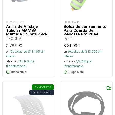
CHM070215FE
OD100405BA-R
Anilla de Anclaje
Bolsa de Lanzamiento
Tubular MAMBA
Para Cuerda De
ignifuga 1,5 mts 49kN
Rescate Pro 20 M
TEXORA
Palm
$
78.990
$
81.990
en
6
cuotas de $
13.165
sin
en
6
cuotas de $
13.665
sin
interés
interés
ahorras
$
3.160
por
ahorras
$
3.280
por
transferencia.
transferencia.
Disponible
Disponible
ENVÍO
GRATIS
ÚLTIMA UNIDAD