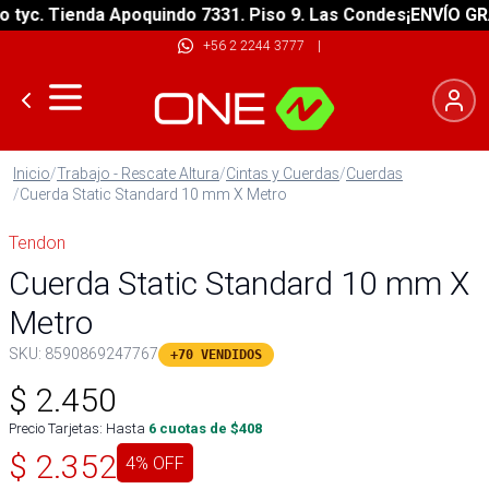
c. Tienda Apoquindo 7331. Piso 9. Las Condes
¡ENVÍO GRATIS
+56 2 2244 3777
|
Inicio
/
Trabajo - Rescate Altura
/
Cintas y Cuerdas
/
Cuerdas
/
Cuerda Static Standard 10 mm X Metro
Tendon
Cuerda Static Standard 10 mm X
Metro
SKU:
8590869247767
+70 VENDIDOS
$
2.450
Precio Tarjetas: Hasta
6
cuotas de $
408
$
2.352
4
% OFF