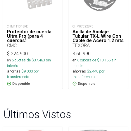
CHM111015FE
CHM070228FE
Protector de cuerda
Anilla de Anclaje
Ultra Pro (para 4
Tubular TX-L Wire Con
cuerdas)
Cable de Acero 1.2 mts
50kN
CMC
TEXORA
$
224.900
$
60.990
en
6
cuotas de $
37.483
sin
en
6
cuotas de $
10.165
sin
interés
interés
ahorras
$
9.000
por
ahorras
$
2.440
por
transferencia.
transferencia.
Disponible
Disponible
Últimos Vistos