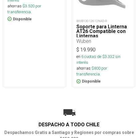
interés
ahorras
$
3.520
por
transferencia.
Disponible
WUB13012612NAD-R
Soporte para Linterna
AT26 Compatible con
Linternas
Wuben
$
19.990
en
6
cuotas de $
3.332
sin
interés
ahorras
$
800
por
transferencia.
Disponible
DESPACHO A TODO CHILE
Despachamos Gratis a Santiago y Regiones por compras sobre