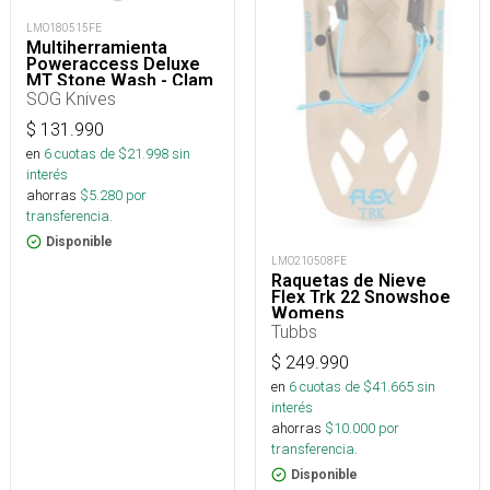
LMO180515FE
Multiherramienta
Poweraccess Deluxe
MT Stone Wash - Clam
Pack
SOG Knives
$
131.990
en
6
cuotas de $
21.998
sin
interés
ahorras
$
5.280
por
transferencia.
Disponible
LMO210508FE
Raquetas de Nieve
Flex Trk 22 Snowshoe
Womens
Tubbs
$
249.990
en
6
cuotas de $
41.665
sin
interés
ahorras
$
10.000
por
transferencia.
Disponible