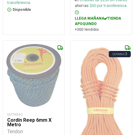
transferencia.
ahorras
$
60
por transferencia.
Disponible
LLEGA MAÑANA✔️TIENDA
APOQUINDO
+360 Vendidos
3
ÚLTIMAS
OUT7694-C
Cordín Reep 6mm X
Metro
Tendon