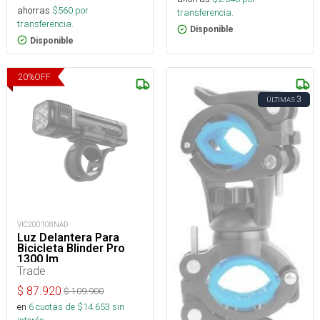
ahorras
$
560
por
transferencia.
transferencia.
Disponible
Disponible
20
%
OFF
3
ÚLTIMAS
VIC200108NAD
Luz Delantera Para
Bicicleta Blinder Pro
1300 lm
Trade
$
87.920
$
109.900
en
6
cuotas de $
14.653
sin