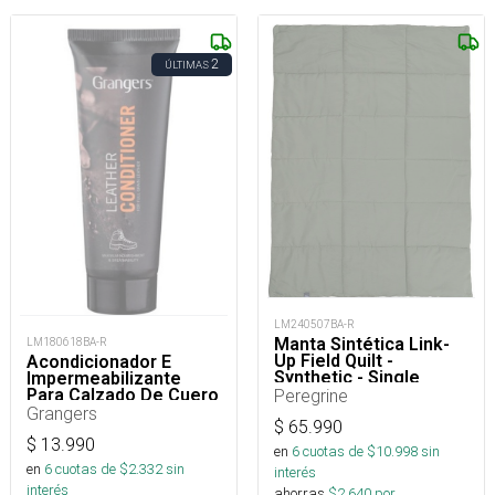
2
ÚLTIMAS
LM240507BA-R
Manta Sintética Link-
LM180618BA-R
Up Field Quilt -
Acondicionador E
Synthetic - Single
Impermeabilizante
Para Calzado De Cuero
Peregrine
75 Ml
Grangers
$
65.990
$
13.990
en
6
cuotas de $
10.998
sin
en
6
cuotas de $
2.332
sin
interés
interés
ahorras
$
2.640
por