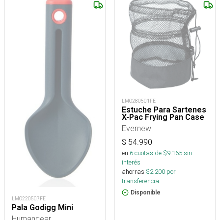
LMO280501FE
Estuche Para Sartenes
X-Pac Frying Pan Case
Evernew
$
54.990
en
6
cuotas de $
9.165
sin
interés
ahorras
$
2.200
por
transferencia.
Disponible
LMO220507FE
Pala Godigg Mini
Humangear