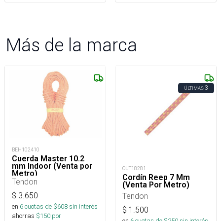
Más de la marca
3
ÚLTIMAS
BEH102410
Cuerda Master 10.2
mm Indoor (Venta por
OUT18281
Metro)
Cordín Reep 7 Mm
Tendon
(Venta Por Metro)
Tendon
$
3.650
en
6
cuotas de $
608
sin interés
$
1.500
ahorras
$
150
por
en
6
cuotas de $
250
sin interés