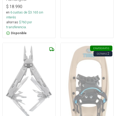
$
18.990
en
6
cuotas de $
3.165
sin
interés
ahorras
$
760
por
transferencia.
Disponible
ENVÍO
GRATIS
2
ÚLTIMAS