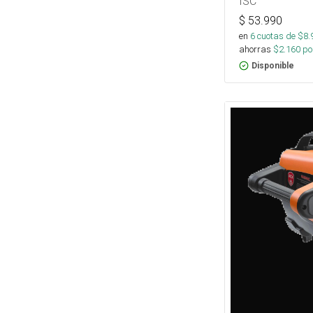
ISC
$
53.990
en
6
cuotas de $
8.
ahorras
$
2.160
por
Disponible