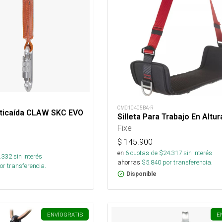
CM010405BA-R
nticaída CLAW SKC EVO
Silleta Para Trabajo En Altur
Fixe
$
145.900
en
6
cuotas de $
24.317
sin interés
.332
sin interés
ahorras
$
5.840
por transferencia.
or transferencia.
Disponible
ENVÍO
GRATIS
E