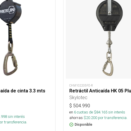
CHM102205FE-R
caída de cinta 3.3 mts
Retráctil Anticaída HK 05 Pl
Skylotec
$
504.990
en
6
cuotas de $
84.165
sin interés
.998
sin interés
ahorras
$
20.200
por transferencia.
or transferencia.
Disponible