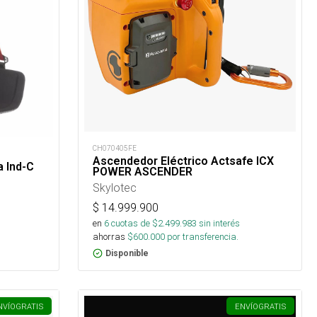
CH070405FE
Ascendedor Eléctrico Actsafe ICX
a Ind-C
POWER ASCENDER
Skylotec
$
14.999.900
en
6
cuotas de $
2.499.983
sin interés
ahorras
$
600.000
por transferencia.
Disponible
NVÍO
GRATIS
ENVÍO
GRATIS