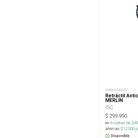
CHM070409FE
Retráctil Anti
MERLIN
ISC
$
299.990
en
6
cuotas de $
49
ahorras
$
12.000
p
Disponible