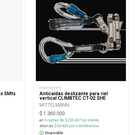
CHM070233FE
us 5Mts
Anticaídas deslizante para riel
vertical CLIMBTEC CT-02 SHE
MITTELMANN
$
1.360.000
en
6
cuotas de $
226.667
sin interés
ahorras
$
54.400
por transferencia.
Disponible