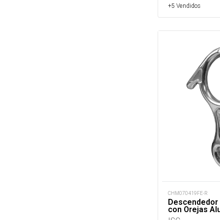
+5 Vendidos
CHM070419FE-R
Descendedor 
con Orejas Al