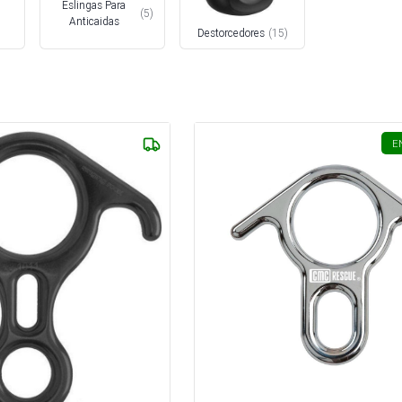
Eslingas Para
(
5
)
Anticaidas
Destorcedores
(
15
)
E