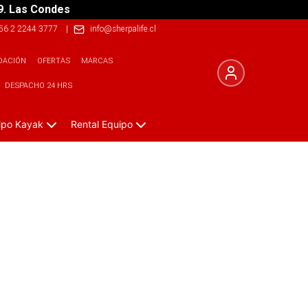
9. Las Condes
56 2 2244 3777
|
info@sherpalife.cl
DACIÓN
OFERTAS
MARCAS
DESPACHO 24 HRS
ipo Kayak
Rental Equipo