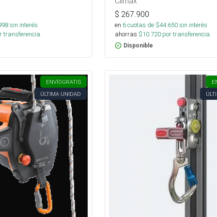
Climax
$
267.900
998
sin interés
en
6
cuotas de $
44.650
sin interés
 transferencia.
ahorras
$
10.720
por transferencia.
Disponible
ENVÍO
GRATIS
E
ÚLTIMA UNIDAD
ÚLT