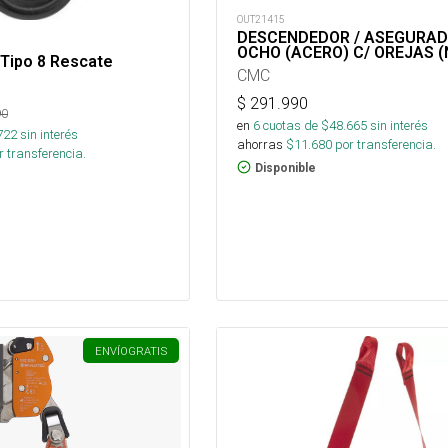
OUT21415
DESCENDEDOR / ASEGURA
OCHO (ACERO) C/ OREJAS (
Tipo 8 Rescate
CMC
$
291.990
90
en
6
cuotas de $
48.665
sin interés
722
sin interés
ahorras
$
11.680
por transferencia.
 transferencia.
Disponible
ENVÍO
GRATIS