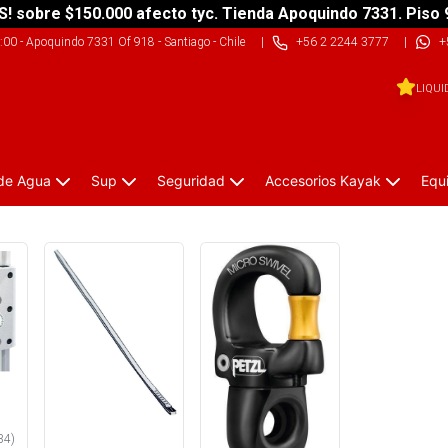
S! sobre $150.000 afecto tyc. Tienda Apoquindo 7331. Piso 
9:00
-
Apoquindo 7331 Of 918 - Santiago - Chile
|
+56 2 2244 3777
|
+
LIQUI
 de Agua
Sup
Seguridad
Accesorios Kayak
Equ
34
)