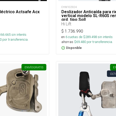
CHM102924
éctrico Actsafe Acx
Deslizador Anticaída para ri
vertical modelo SL-R60S re
grd. tipo Soll
Hi Lift
$
1.736.990
166.665
sin interés
en
6
cuotas de $
289.498
sin interés
0
por transferencia.
ahorras
$
69.480
por transferencia.
Disponible
ENVÍO
GRATIS
E
ÚLT