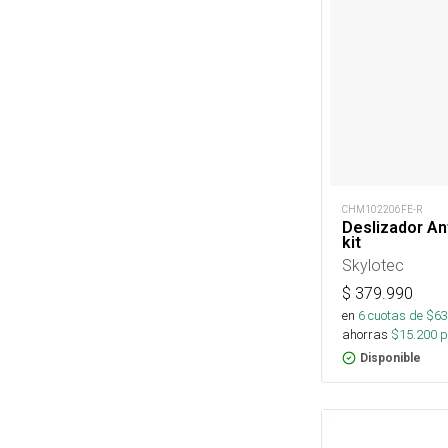
CHM102206FE-R
Deslizador A
kit
Skylotec
$
379.990
en
6
cuotas de $
63
ahorras
$
15.200
p
Disponible