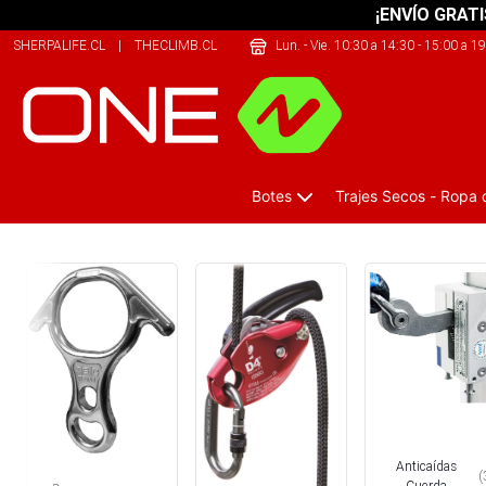
¡ENVÍO GRATI
SHERPALIFE.CL
|
THECLIMB.CL
|
THEARMY.CL
Lun. - Vie. 10:30 a 14:30 - 15:00 a 1
Botes
Trajes Secos - Ropa
Descendedores y Anticaidas
Anticaídas
(
Cuerda