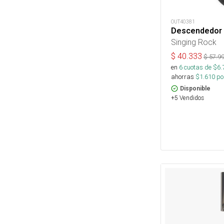
OUT40381
Descendedor 
Singing Rock
$
40.333
$
57.9
en
6
cuotas de $
6.
ahorras
$
1.610
por
Disponible
+5 Vendidos