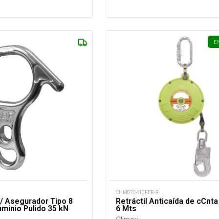
E
CHM070410FER-R
/ Asegurador Tipo 8
Retráctil Anticaída de cCnt
uminio Pulido 35 kN
6 Mts