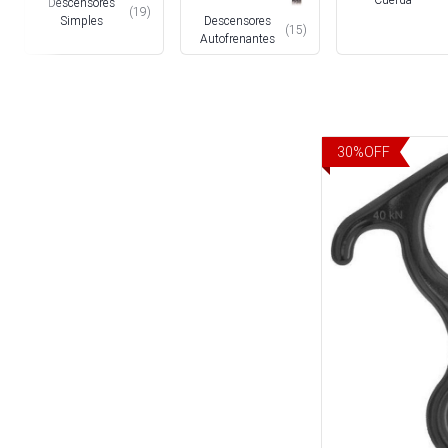
Descensores
(
19
)
Descensores
Simples
(
15
)
Autofrenantes
30
%
OFF