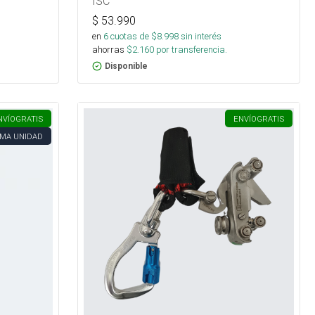
ISC
$
53.990
en
6
cuotas de $
8.998
sin interés
ahorras
$
2.160
por transferencia.
Disponible
NVÍO
GRATIS
ENVÍO
GRATIS
IMA UNIDAD