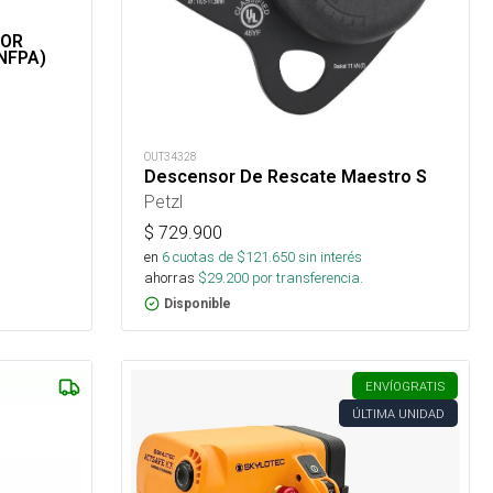
DOR
NFPA)
OUT34328
Descensor De Rescate Maestro S
Petzl
$
729.900
en
6
cuotas de $
121.650
sin interés
ahorras
$
29.200
por transferencia.
Disponible
ENVÍO
GRATIS
ÚLTIMA UNIDAD