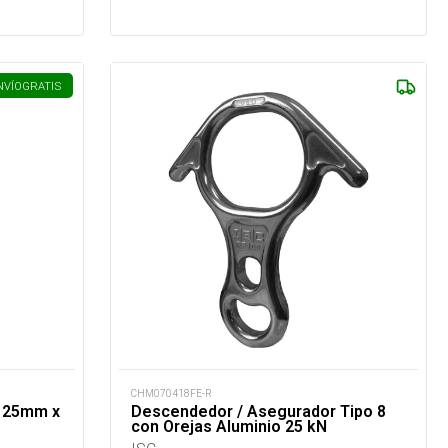
NVÍO
GRATIS
CHM070418FE-R
a 25mm x
Descendedor / Asegurador Tipo 8
con Orejas Aluminio 25 kN