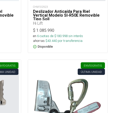
CHM102923
el
Deslizador Anticaída Para Riel
movible
Vertical Modelo Sl-R50E Removible
Tipo Soll
Hi Lift
$
1.085.990
en
6
cuotas de $
180.998
sin interés
ahorras
$
43.440
por transferencia.
Disponible
NVÍO
GRATIS
ENVÍO
GRATIS
IMA UNIDAD
ÚLTIMA UNIDAD