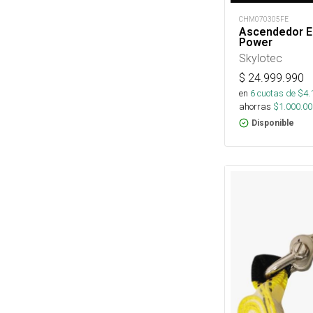
CHM070305FE
Ascendedor El
Power
Skylotec
$
24.999.990
en
6
cuotas de $
4.
ahorras
$
1.000.00
Disponible