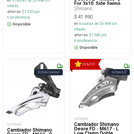
en
6
cuotas de $
5.498
sin
For 3x10, Side Swing,
interés
Front Pull, Direct Mo
Shimano
ahorras
$
1.320
por
Unt, Cs - Angle 66 - 6
$
41.990
transferencia.
en
6
cuotas de $
6.998
sin
Disponible
interés
ahorras
$
1.680
por
transferencia.
Disponible
36
%
OFF
2
ÚLTIMA UNIDAD
ÚLTIMAS
OUT38565
Cambiador Shimano
OUT38569
Deore FD - M617 - L
Cambiador Shimano
Low Clamp Doble