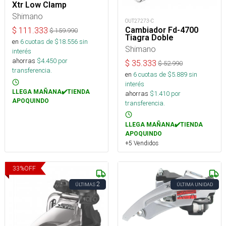
Xtr Low Clamp
Shimano
OUT27273-C
Cambiador Fd-4700
$
111.333
$
159.990
Tiagra Doble
en
6
cuotas de $
18.556
sin
Shimano
interés
ahorras
$
4.450
por
$
35.333
$
52.990
transferencia.
en
6
cuotas de $
5.889
sin
interés
LLEGA MAÑANA✔️TIENDA
ahorras
$
1.410
por
APOQUINDO
transferencia.
LLEGA MAÑANA✔️TIENDA
APOQUINDO
+5 Vendidos
33
%
OFF
2
ÚLTIMAS
ÚLTIMA UNIDAD