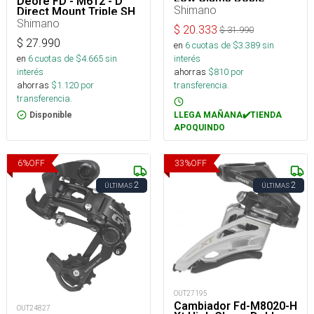
Deore FD - M612 - D
Shimano
Direct Mount Triple SH
- 20
Shimano
$
20.333
$
31.990
$
27.990
en
6
cuotas de $
3.389
sin
interés
en
6
cuotas de $
4.665
sin
ahorras
$
810
por
interés
transferencia.
ahorras
$
1.120
por
transferencia.
LLEGA MAÑANA✔️TIENDA
Disponible
APOQUINDO
6
%
OFF
33
%
OFF
2
2
ÚLTIMAS
ÚLTIMAS
OUT27195
Cambiador Fd-M8020-H
OUT24827