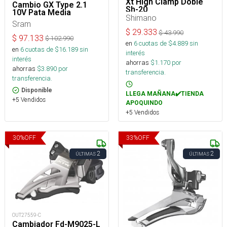
Xt High Clamp Doble
Cambio GX Type 2.1
Sh-20
10V Pata Media
Shimano
Sram
$
29.333
$
43.990
$
97.133
$
102.990
en
6
cuotas de $
4.889
sin
en
6
cuotas de $
16.189
sin
interés
interés
ahorras
$
1.170
por
ahorras
$
3.890
por
transferencia.
transferencia.
Disponible
LLEGA MAÑANA✔️TIENDA
+5 Vendidos
APOQUINDO
+5 Vendidos
30
%
OFF
33
%
OFF
2
2
ÚLTIMAS
ÚLTIMAS
OUT27559-C
Cambiador Fd-M9025-L