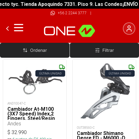
to tyc. Tienda Apoquindo 7331. Piso 9. Las Condes
¡ENVÍO G
+56 2 2244 3777
|
Desviador Delantero Abrazadera
Ordenar
Filtrar
ÚLTIMA UNIDAD
ÚLTIMA UNIDAD
AND10047-C
Cambiador At-M100
(3X7 Speed) Index,2
Fingers, Steel/Resin
For V-Brake, Index
Andes
OUT38560-C
$
32.990
Cambiador Shimano
Deore FD - M6000 -D