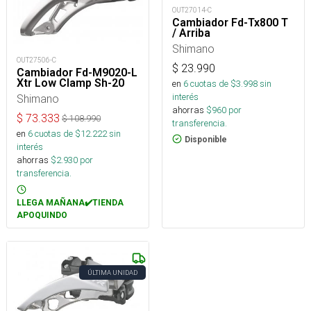
OUT27014-C
Cambiador Fd-Tx800 T
/ Arriba
Shimano
OUT27506-C
$
23.990
Cambiador Fd-M9020-L
Xtr Low Clamp Sh-20
en
6
cuotas de $
3.998
sin
interés
Shimano
ahorras
$
960
por
$
73.333
$
108.990
transferencia.
en
6
cuotas de $
12.222
sin
Disponible
interés
ahorras
$
2.930
por
transferencia.
LLEGA MAÑANA✔️TIENDA
APOQUINDO
ÚLTIMA UNIDAD