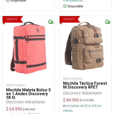
transferencia.
Disponible
Disponible
28
%
OFF
29
%
OFF
DIS290705NA-R
Mochila Táctica Forest
DIS290704NA-R
M Discovery RPET
Mochila Maleta Bolso 3
Discovery Adventures
en 1 Andes Discovery
38,5L
$
84.990
$
119.990
Discovery Adventures
en
6
cuotas de $
14.165
sin
$
64.990
$
89.990
interés