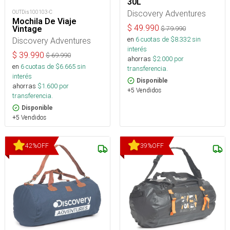
30L
Discovery Adventures
OUTDis100103-C
Mochila De Viaje
$
49.990
Vintage
$
79.990
en
6
cuotas de $
8.332
sin
Discovery Adventures
interés
$
39.990
$
69.990
ahorras
$
2.000
por
en
6
cuotas de $
6.665
sin
transferencia.
interés
Disponible
ahorras
$
1.600
por
+5 Vendidos
transferencia.
Disponible
+5 Vendidos
42
%
OFF
39
%
OFF