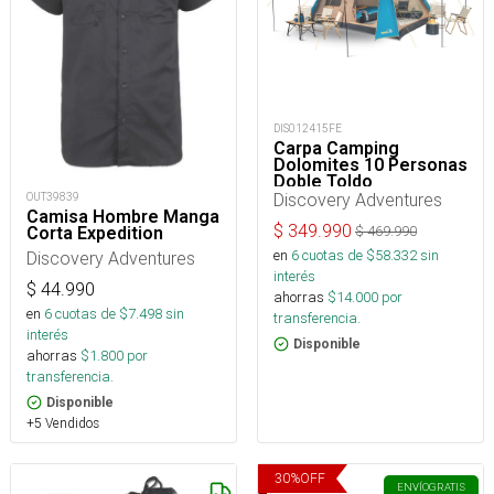
DIS012415FE
Carpa Camping
Dolomites 10 Personas
Doble Toldo
Discovery Adventures
OUT39839
Camisa Hombre Manga
$
349.990
Corta Expedition
$
469.990
en
6
cuotas de $
58.332
sin
Discovery Adventures
interés
$
44.990
ahorras
$
14.000
por
en
6
cuotas de $
7.498
sin
transferencia.
interés
Disponible
ahorras
$
1.800
por
transferencia.
Disponible
+5 Vendidos
30
%
OFF
ENVÍO
GRATIS