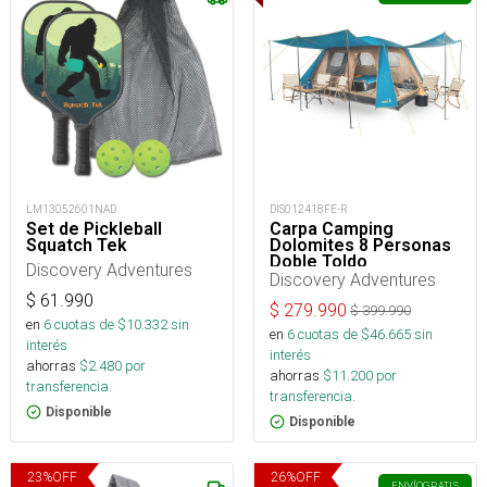
LM13052601NAD
DIS012418FE-R
Set de Pickleball
Carpa Camping
Squatch Tek
Dolomites 8 Personas
Doble Toldo
Discovery Adventures
Discovery Adventures
$
61.990
$
279.990
$
399.990
en
6
cuotas de $
10.332
sin
en
6
cuotas de $
46.665
sin
interés
interés
ahorras
$
2.480
por
ahorras
$
11.200
por
transferencia.
transferencia.
Disponible
Disponible
23
%
OFF
26
%
OFF
ENVÍO
GRATIS