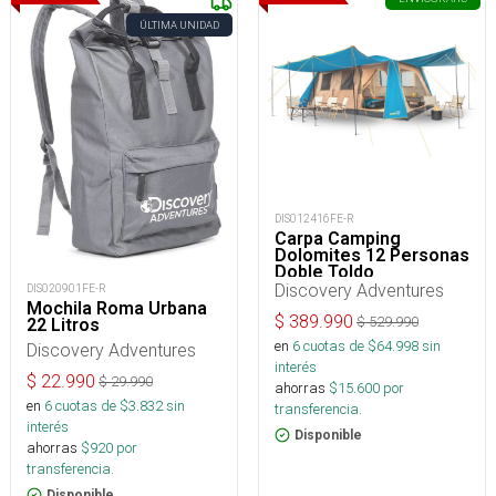
ÚLTIMA UNIDAD
DIS012416FE-R
Carpa Camping
Dolomites 12 Personas
Doble Toldo
Discovery Adventures
DIS020901FE-R
Mochila Roma Urbana
$
389.990
$
529.990
22 Litros
en
6
cuotas de $
64.998
sin
Discovery Adventures
interés
$
22.990
$
29.990
ahorras
$
15.600
por
en
6
cuotas de $
3.832
sin
transferencia.
interés
Disponible
ahorras
$
920
por
transferencia.
Disponible