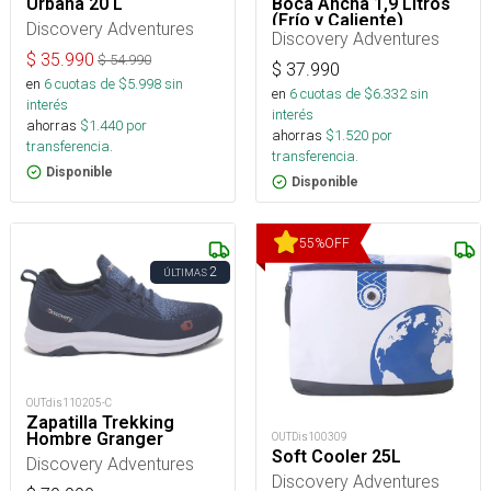
Urbana 20 L
Boca Ancha 1,9 Litros
(Frío y Caliente)
Discovery Adventures
Discovery Adventures
$
35.990
$
54.990
$
37.990
en
6
cuotas de $
5.998
sin
en
6
cuotas de $
6.332
sin
interés
interés
ahorras
$
1.440
por
ahorras
$
1.520
por
transferencia.
transferencia.
Disponible
Disponible
55
%
OFF
2
ÚLTIMAS
OUTdis110205-C
Zapatilla Trekking
Hombre Granger
OUTDis100309
Soft Cooler 25L
Discovery Adventures
Discovery Adventures