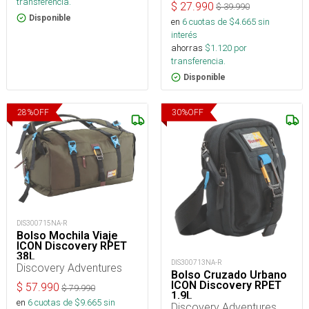
transferencia.
$
27.990
$
39.990
Disponible
en
6
cuotas de $
4.665
sin
interés
ahorras
$
1.120
por
transferencia.
Disponible
28
%
OFF
30
%
OFF
DIS300715NA-R
Bolso Mochila Viaje
ICON Discovery RPET
38L
DIS300713NA-R
Discovery Adventures
Bolso Cruzado Urbano
ICON Discovery RPET
$
57.990
$
79.990
1,9L
en
6
cuotas de $
9.665
sin
Discovery Adventures