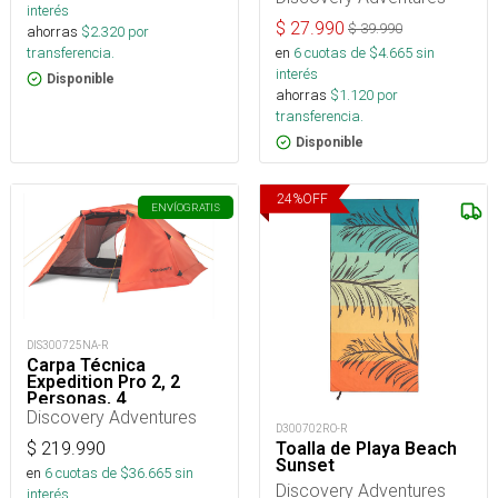
interés
$
27.990
$
39.990
ahorras
$
2.320
por
en
6
cuotas de $
4.665
sin
transferencia.
interés
Disponible
ahorras
$
1.120
por
transferencia.
Disponible
24
%
OFF
ENVÍO
GRATIS
DIS300725NA-R
Carpa Técnica
Expedition Pro 2, 2
Personas, 4
Estaciones 5000mm
Discovery Adventures
D300702RO-R
Toalla de Playa Beach
$
219.990
Sunset
en
6
cuotas de $
36.665
sin
Discovery Adventures
interés