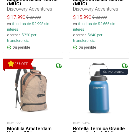
(MUG)
(MUG)
Discovery Adventures
Discovery Adventures
$
17.990
$
15.990
$
29.990
$
22.990
en
6
cuotas de $
2.998
sin
en
6
cuotas de $
2.665
sin
interés
interés
ahorras
$
720
por
ahorras
$
640
por
transferencia.
transferencia.
Disponible
Disponible
35
%
OFF
ÚLTIMA UNIDAD
DISC102510
DISC102424
Mochila Amsterdam
Botella Térmica Grande