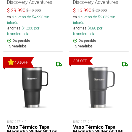
Discovery Adventures
Discovery Adventures
$
29.990
$
16.990
$
49.990
$
29.990
en
6
cuotas de $
4.998
sin
en
6
cuotas de $
2.832
sin
interés
interés
ahorras
$
1.200
por
ahorras
$
680
por
transferencia.
transferencia.
Disponible
Disponible
+5 Vendidos
+5 Vendidos
30
%
OFF
40
%
OFF
DISC102714-R
DISC102712-R
Vaso Térmico Tapa
Vaso Térmico Tapa
Magnetic Slider 900 ml
Magnetic Slider 600 Ml