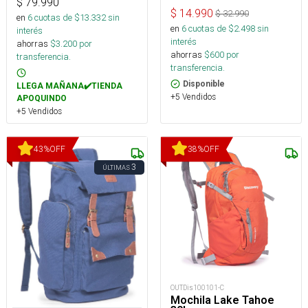
$
79.990
$
14.990
$
32.990
en
6
cuotas de $
13.332
sin
en
6
cuotas de $
2.498
sin
interés
interés
ahorras
$
3.200
por
ahorras
$
600
por
transferencia.
transferencia.
Disponible
LLEGA MAÑANA✔️TIENDA
+5 Vendidos
APOQUINDO
+5 Vendidos
43
%
OFF
38
%
OFF
3
ÚLTIMAS
OUTDis100101-C
Mochila Lake Tahoe