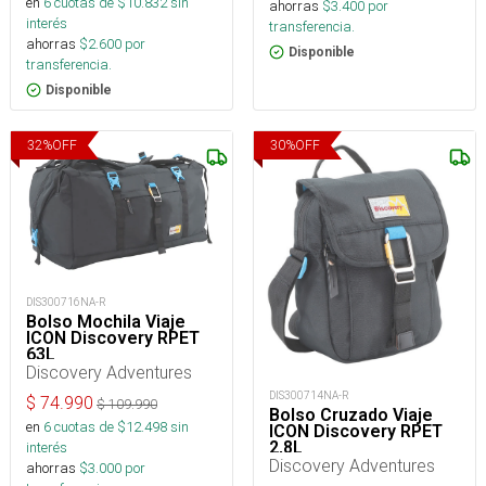
en
6
cuotas de $
10.832
sin
ahorras
$
3.400
por
interés
transferencia.
ahorras
$
2.600
por
Disponible
transferencia.
Disponible
32
%
OFF
30
%
OFF
DIS300716NA-R
Bolso Mochila Viaje
ICON Discovery RPET
63L
Discovery Adventures
DIS300714NA-R
$
74.990
$
109.990
Bolso Cruzado Viaje
en
6
cuotas de $
12.498
sin
ICON Discovery RPET
2,8L
interés
Discovery Adventures
ahorras
$
3.000
por