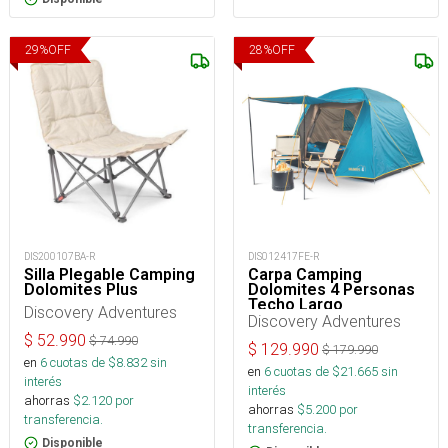
29
%
OFF
28
%
OFF
DIS200107BA-R
DIS012417FE-R
Silla Plegable Camping
Carpa Camping
Dolomites Plus
Dolomites 4 Personas
Techo Largo
Discovery Adventures
Discovery Adventures
$
52.990
$
74.990
$
129.990
$
179.990
en
6
cuotas de $
8.832
sin
en
6
cuotas de $
21.665
sin
interés
interés
ahorras
$
2.120
por
ahorras
$
5.200
por
transferencia.
transferencia.
Disponible