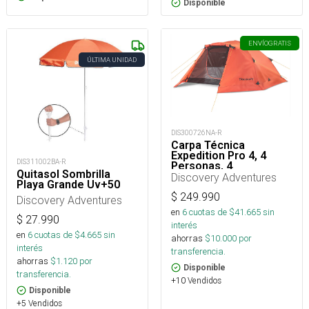
Disponible
ENVÍO
GRATIS
ÚLTIMA UNIDAD
DIS300726NA-R
Carpa Técnica
Expedition Pro 4, 4
DIS311002BA-R
Personas, 4
Quitasol Sombrilla
Estaciones 5000mm
Discovery Adventures
Playa Grande Uv+50
$
249.990
Discovery Adventures
en
6
cuotas de $
41.665
sin
$
27.990
interés
en
6
cuotas de $
4.665
sin
ahorras
$
10.000
por
interés
transferencia.
ahorras
$
1.120
por
Disponible
transferencia.
+10 Vendidos
Disponible
+5 Vendidos