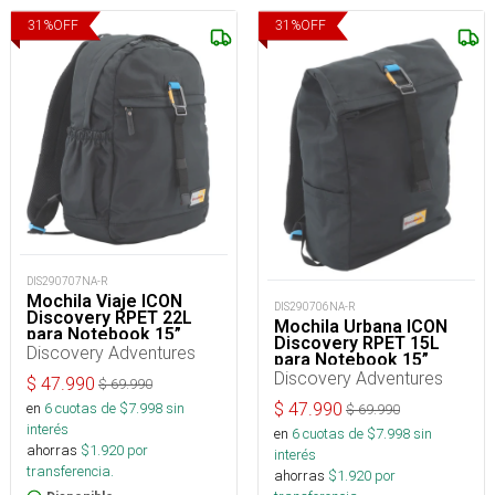
31
%
OFF
31
%
OFF
DIS290707NA-R
Mochila Viaje ICON
DIS290706NA-R
Discovery RPET 22L
Mochila Urbana ICON
para Notebook 15”
Discovery RPET 15L
Discovery Adventures
para Notebook 15”
Discovery Adventures
$
47.990
$
69.990
$
47.990
en
6
cuotas de $
7.998
sin
$
69.990
interés
en
6
cuotas de $
7.998
sin
ahorras
$
1.920
por
interés
transferencia.
ahorras
$
1.920
por