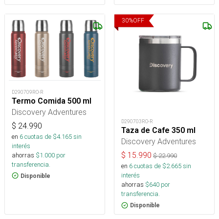
30
%
OFF
D290709RO-R
Termo Comida 500 ml
Discovery Adventures
D290703RO-R
$
24.990
Taza de Cafe 350 ml
en
6
cuotas de $
4.165
sin
Discovery Adventures
interés
$
15.990
ahorras
$
1.000
por
$
22.990
transferencia.
en
6
cuotas de $
2.665
sin
interés
Disponible
ahorras
$
640
por
transferencia.
Disponible