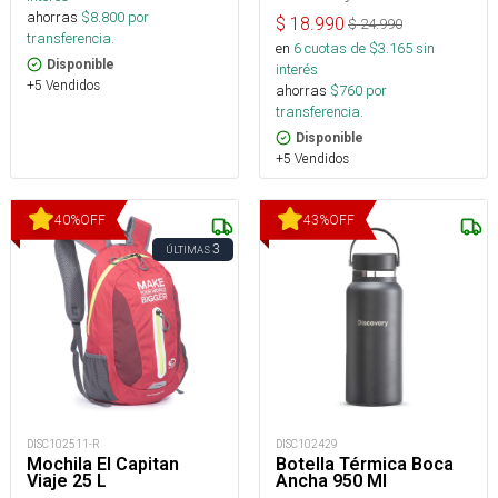
ahorras
$
8.800
por
$
18.990
$
24.990
transferencia.
en
6
cuotas de $
3.165
sin
Disponible
interés
+5 Vendidos
ahorras
$
760
por
transferencia.
Disponible
+5 Vendidos
40
%
OFF
43
%
OFF
3
ÚLTIMAS
DISC102511-R
DISC102429
Mochila El Capitan
Botella Térmica Boca
Viaje 25 L
Ancha 950 Ml