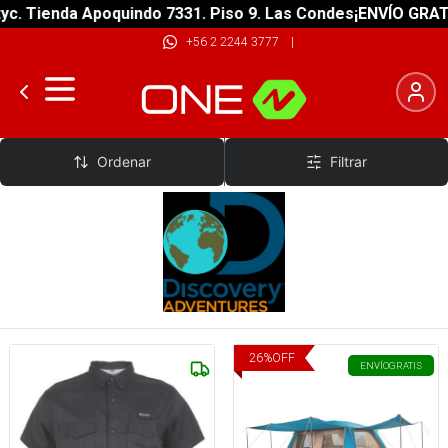
enda Apoquindo 7331. Piso 9. Las Condes
¡ENVÍO GRATIS! sob
+56 2 2244 3777
|
Discovery Adventures
Ordenar
Filtrar
26
%
OFF
ENVÍO
GRATIS