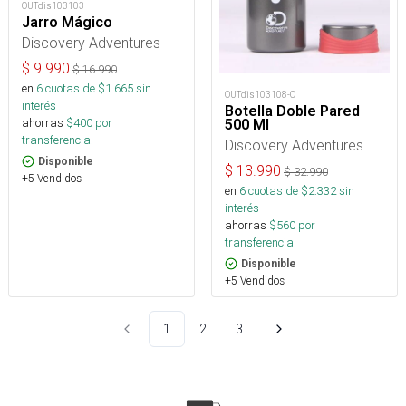
OUTdis103103
Jarro Mágico
Discovery Adventures
$
9.990
$
16.990
en
6
cuotas de $
1.665
sin
OUTdis103108-C
interés
Botella Doble Pared
ahorras
$
400
por
500 Ml
transferencia.
Discovery Adventures
Disponible
$
13.990
$
32.990
+5 Vendidos
en
6
cuotas de $
2.332
sin
interés
ahorras
$
560
por
transferencia.
Disponible
+5 Vendidos
1
2
3