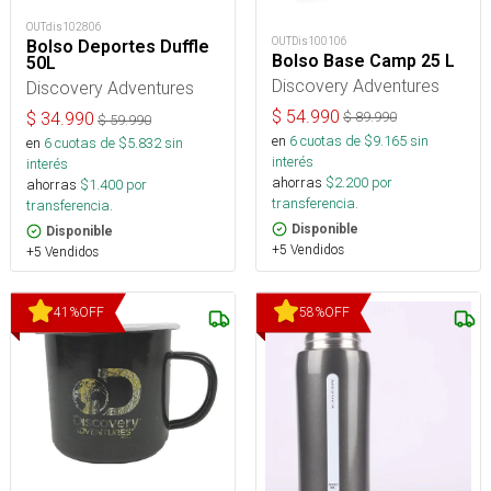
OUTdis102806
OUTDis100106
Bolso Deportes Duffle
Bolso Base Camp 25 L
50L
Discovery Adventures
Discovery Adventures
$
54.990
$
89.990
$
34.990
$
59.990
en
6
cuotas de $
9.165
sin
en
6
cuotas de $
5.832
sin
interés
interés
ahorras
$
2.200
por
ahorras
$
1.400
por
transferencia.
transferencia.
Disponible
Disponible
+5 Vendidos
+5 Vendidos
41
%
OFF
58
%
OFF