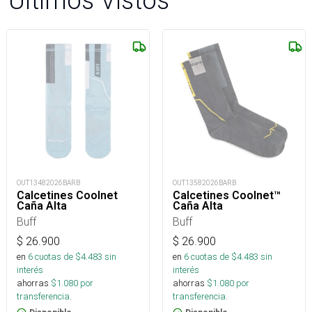
Últimos Vistos
OUT13482026BARB
OUT13582026BARB
Calcetines Coolnet
Calcetines Coolnet™
Caña Alta
Caña Alta
Buff
Buff
$
26.900
$
26.900
en
6
cuotas de $
4.483
sin
en
6
cuotas de $
4.483
sin
interés
interés
ahorras
$
1.080
por
ahorras
$
1.080
por
transferencia.
transferencia.