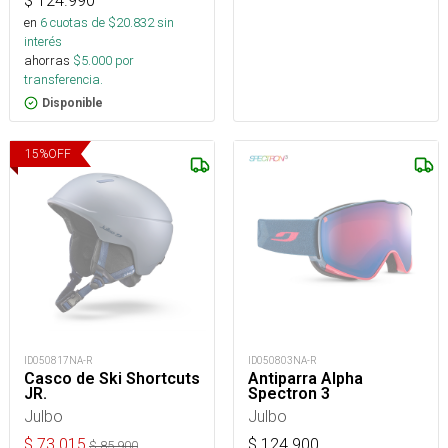
$
124.990
en
6
cuotas de $
20.832
sin
interés
ahorras
$
5.000
por
transferencia.
Disponible
15
%
OFF
ID050817NA-R
ID050803NA-R
Casco de Ski Shortcuts
Antiparra Alpha
JR.
Spectron 3
Julbo
Julbo
$
73.015
$
124.900
$
85.900