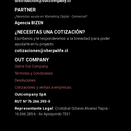
distribucion@outcompany.cl
PARTNER
¿Necesitas ayuda en Marketing Digital - Comercial?
Agencia BIZEN
¿NECESITAS UNA COTIZACIÓN?
Escríbenos y te responderemos a la brevedad para poder
ayudarte en tu proyecto.
cotizaciones@sherpalife.cl
OUT COMPANY
Sobre Out Company
Términos y Condiciones
Devoluciones
Cotizaciones y ventas a empresas
Outcompany SpA
RUT Nº76.266.293-0
Cristobal Octavio Alvarez Tapia -
Representante Legal:
16.366.285-k - Av Apoquindo 7331