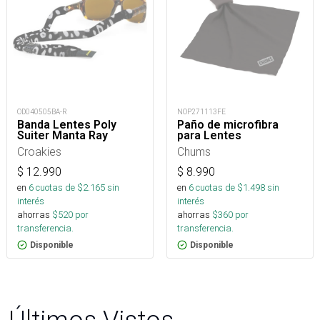
OD040505BA-R
NOP271113FE
Banda Lentes Poly
Paño de microfibra
Suiter Manta Ray
para Lentes
Croakies
Chums
$
12.990
$
8.990
en
6
cuotas de $
2.165
sin
en
6
cuotas de $
1.498
sin
interés
interés
ahorras
$
520
por
ahorras
$
360
por
transferencia.
transferencia.
Disponible
Disponible