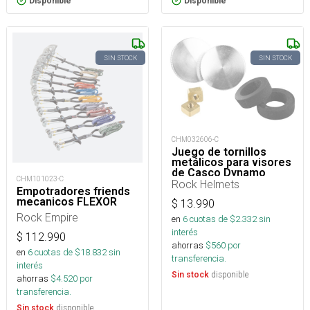
Disponible
Disponible
SIN STOCK
SIN STOCK
CHM032606-C
Juego de tornillos
metálicos para visores
de Casco Dynamo
CHM101023-C
Rock Helmets
Empotradores friends
mecanicos FLEXOR
$
13.990
Rock Empire
en
6
cuotas de $
2.332
sin
interés
$
112.990
ahorras
$
560
por
en
6
cuotas de $
18.832
sin
transferencia.
interés
disponible
Sin stock
ahorras
$
4.520
por
transferencia.
disponible
Sin stock