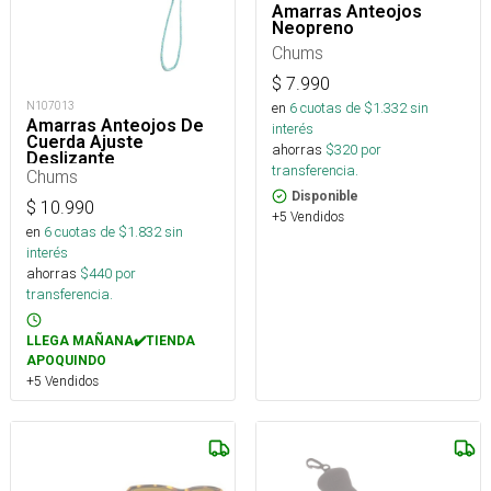
Amarras Anteojos
Neopreno
Chums
$
7.990
N107013
en
6
cuotas de $
1.332
sin
Amarras Anteojos De
interés
Cuerda Ajuste
ahorras
$
320
por
Deslizante
transferencia.
Chums
Disponible
$
10.990
+5 Vendidos
en
6
cuotas de $
1.832
sin
interés
ahorras
$
440
por
transferencia.
LLEGA MAÑANA✔️TIENDA
APOQUINDO
+5 Vendidos