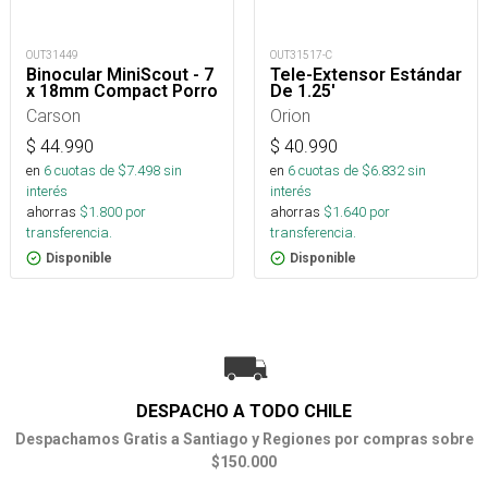
OUT31449
OUT31517-C
Binocular MiniScout - 7
Tele-Extensor Estándar
x 18mm Compact Porro
De 1.25'
Carson
Orion
$
44.990
$
40.990
en
6
cuotas de $
7.498
sin
en
6
cuotas de $
6.832
sin
interés
interés
ahorras
$
1.800
por
ahorras
$
1.640
por
transferencia.
transferencia.
Disponible
Disponible
DESPACHO A TODO CHILE
Despachamos Gratis a Santiago y Regiones por compras sobre
$150.000