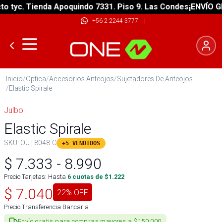
tyc. Tienda Apoquindo 7331. Piso 9. Las Condes
¡ENVÍO GRAT
+56 2 2244 3777
|
Inicio
/
Optica
/
Accesorios Anteojos
/
Sujetadores De Anteojos
/
Elastic Spirale
Julbo
Elastic Spirale
SKU:
OUT8048-C
+5 VENDIDOS
$
7.333
-
8.990
Precio Tarjetas: Hasta
6
cuotas de $
1.222
$
7.040
22
% OFF
Precio Transferencia Bancaria
Envío gratis para compras mayores a $150.000