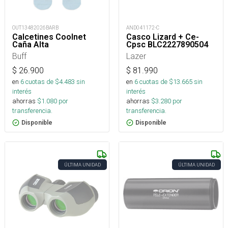
OUT13482026BARB
AND041172-C
Calcetines Coolnet
Casco Lizard + Ce-
Caña Alta
Cpsc BLC2227890504
Buff
Lazer
$
26.900
$
81.990
en
6
cuotas de $
4.483
sin
en
6
cuotas de $
13.665
sin
interés
interés
ahorras
$
1.080
por
ahorras
$
3.280
por
transferencia.
transferencia.
Disponible
Disponible
ÚLTIMA UNIDAD
ÚLTIMA UNIDAD