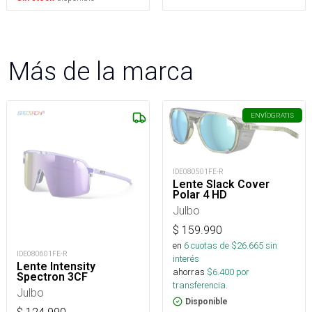
Más de la marca
ENVÍO
GRATIS
IDE080501FE-R
Lente Slack Cover
Polar 4 HD
Julbo
$
159.990
en
6
cuotas de $
26.665
sin
IDE080601FE-R
interés
Lente Intensity
ahorras
$
6.400
por
Spectron 3CF
transferencia.
Julbo
Disponible