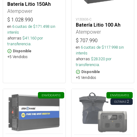
Batería Litio 150Ah
Atempower
$
1.028.990
V130606-C
Batería Litio 100 Ah
en
6
cuotas de $
171.498
sin
Atempower
interés
ahorras
$
41.160
por
$
707.990
transferencia.
en
6
cuotas de $
117.998
sin
Disponible
interés
+5 Vendidos
ahorras
$
28.320
por
transferencia.
Disponible
+5 Vendidos
ENVÍO
GRATIS
ENVÍO
GRATIS
2
ÚLTIMAS