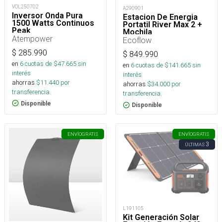
VOL250702
A290901
Inversor Onda Pura
Estacion De Energia
1500 Watts Continuos
Portatil River Max 2 +
Peak
Mochila
Atempower
Ecoflow
$
285.990
$
849.990
en
6
cuotas de $
47.665
sin
en
6
cuotas de $
141.665
sin
interés
interés
ahorras
$
11.440
por
ahorras
$
34.000
por
transferencia.
transferencia.
Disponible
Disponible
ENVÍO
GRATIS
ENVÍO
GRATIS
3
ÚLTIMAS
L191105
Kit Generación Solar