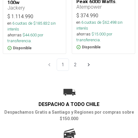
Peak 6000 Watts.
100w
Atempower
Jackery
$
374.990
$
1.114.990
en
6
cuotas de $
62.498
sin
en
6
cuotas de $
185.832
sin
interés
interés
ahorras
$
15.000
por
ahorras
$
44.600
por
transferencia.
transferencia.
Disponible
Disponible
1
2
DESPACHO A TODO CHILE
Despachamos Gratis a Santiago y Regiones por compras sobre
$150.000