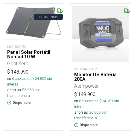
ÚLTIMA UNIDAD
LM240609BA
Panel Solar Portátil
Nomad 10 W
Goal Zero
VOL170402FE-R
$
148.990
Monitor De Batería
en
6
cuotas de $
24.832
sin
200A
interés
Atempower
ahorras
$
5.960
por
$
149.900
transferencia.
en
6
cuotas de $
24.983
sin
Disponible
interés
ahorras
$
6.000
por
transferencia.
Disponible