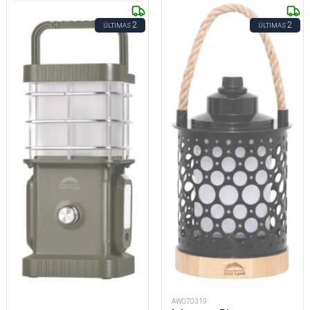
2
2
ÚLTIMAS
ÚLTIMAS
AW070319