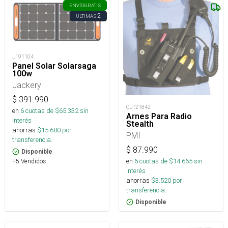
ENVÍO
GRATIS
2
ÚLTIMAS
L191104
Panel Solar Solarsaga
100w
Jackery
$
391.990
OUT21842
en
6
cuotas de $
65.332
sin
Arnes Para Radio
interés
Stealth
ahorras
$
15.680
por
PMI
transferencia.
$
87.990
Disponible
en
6
cuotas de $
14.665
sin
+5 Vendidos
interés
ahorras
$
3.520
por
transferencia.
Disponible