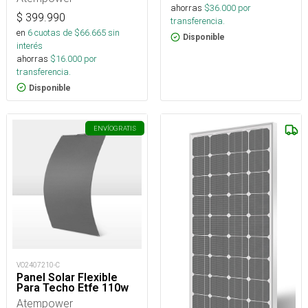
ahorras
$
36.000
por
$
399.990
transferencia.
en
6
cuotas de $
66.665
sin
Disponible
interés
ahorras
$
16.000
por
transferencia.
Disponible
ENVÍO
GRATIS
VO2407210-C
Panel Solar Flexible
Para Techo Etfe 110w
Atempower