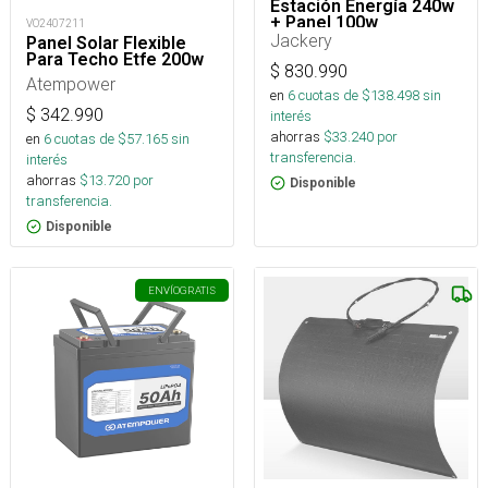
Estación Energía 240w
+ Panel 100w
VO2407211
Jackery
Panel Solar Flexible
Para Techo Etfe 200w
$
830.990
Atempower
en
6
cuotas de $
138.498
sin
$
342.990
interés
ahorras
$
33.240
por
en
6
cuotas de $
57.165
sin
transferencia.
interés
ahorras
$
13.720
por
Disponible
transferencia.
Disponible
ENVÍO
GRATIS