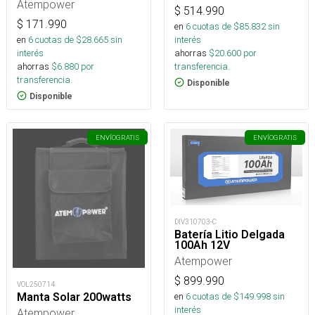
Atempower
$
514.990
$
171.990
en
6
cuotas de $
85.832
sin
en
6
cuotas de $
28.665
sin
interés
interés
ahorras
$
20.600
por
ahorras
$
6.880
por
transferencia.
transferencia.
Disponible
Disponible
ENVÍO
GRATIS
ENVÍO
GRATIS
DIV310703-C
Batería Litio Delgada
100Ah 12V
Atempower
$
899.990
VOL250714
Manta Solar 200watts
en
6
cuotas de $
149.998
sin
interés
Atempower