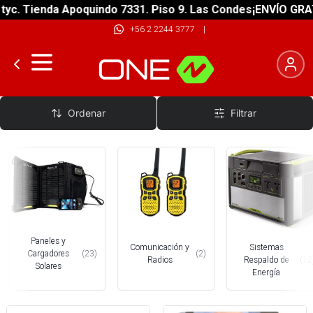
Tienda Apoquindo 7331. Piso 9. Las Condes
¡ENVÍO GRATIS! s
+56 2 2244 3777
|
Energía
Ordenar
Filtrar
Paneles y
Sistemas
Comunicación y
Cargadores
(
23
)
(
2
)
Respaldo de
(
12
Radios
Solares
Energía