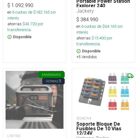
Portable Power Station
$
1.092.990
Explorer 240
Jackery
en
6
cuotas de $
182.165
sin
interés
$
384.990
ahorras
$
43.720
por
en
6
cuotas de $
64.165
sin
transferencia.
interés
Disponible
ahorras
$
15.400
por
transferencia.
Disponible
+5 Vendidos
ENVÍO
GRATIS
3
ÚLTIMAS
VC240704
Soporte Bloque De
Fusibles De 10 Vías
12/24V
L191103