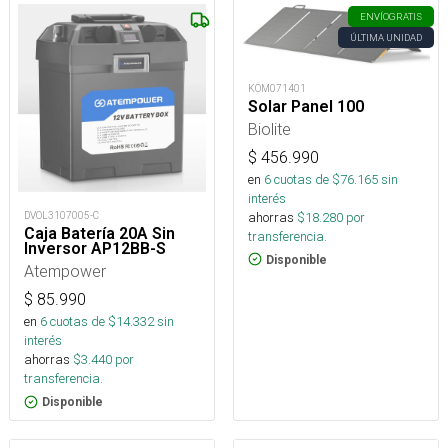
ENVÍO
GRATIS
ÚLTIMA UNIDAD
KOM071401
Solar Panel 100
Biolite
$
456.990
en
6
cuotas de $
76.165
sin
interés
ahorras
$
18.280
por
DVOL3107005-C
Caja Batería 20A Sin
transferencia.
Inversor AP12BB-S
Disponible
Atempower
$
85.990
en
6
cuotas de $
14.332
sin
interés
ahorras
$
3.440
por
transferencia.
Disponible