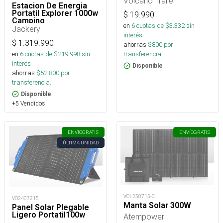
Volcano Trailer
Estacion De Energia
Portatil Explorer 1000w
$
19.990
Camping
en
6
cuotas de $
3.332
sin
Jackery
interés
$
1.319.990
ahorras
$
800
por
transferencia.
en
6
cuotas de $
219.998
sin
interés
Disponible
ahorras
$
52.800
por
transferencia.
Disponible
+5 Vendidos
ENVÍO
GRATIS
ENVÍO
GRATIS
ÚLTIMA UNIDAD
VOL250715-C
VO2407215
Manta Solar 300W
Panel Solar Plegable
Ligero Portatil100w
Atempower