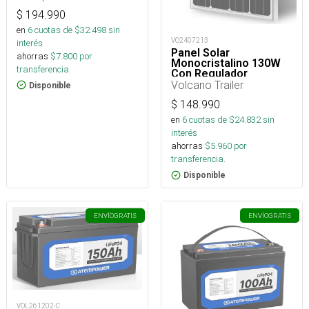
$
194.990
en
6
cuotas de $
32.498
sin
VO2407213
interés
Panel Solar
ahorras
$
7.800
por
Monocristalino 130W
transferencia.
Con Regulador
Volcano Trailer
Disponible
$
148.990
en
6
cuotas de $
24.832
sin
interés
ahorras
$
5.960
por
transferencia.
Disponible
ENVÍO
GRATIS
ENVÍO
GRATIS
VOL261202-C