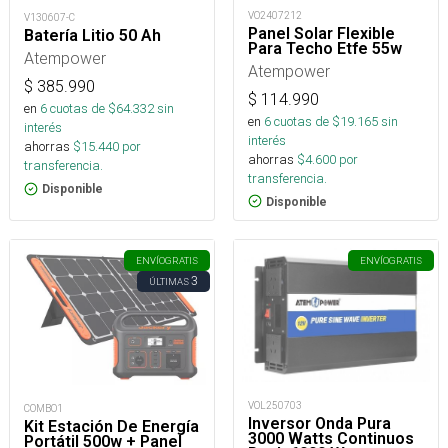
VO2407212
V130607-C
Panel Solar Flexible
Batería Litio 50 Ah
Para Techo Etfe 55w
Atempower
Atempower
$
385.990
$
114.990
en
6
cuotas de $
64.332
sin
en
6
cuotas de $
19.165
sin
interés
interés
ahorras
$
15.440
por
ahorras
$
4.600
por
transferencia.
transferencia.
Disponible
Disponible
ENVÍO
GRATIS
ENVÍO
GRATIS
3
ÚLTIMAS
VOL250703
COMBO1
Inversor Onda Pura
Kit Estación De Energía
3000 Watts Continuos
Portátil 500w + Panel