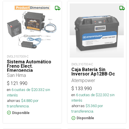
DVOL3107009-C
Sistema Automático
DVOL3107004-C
Freno Elect.
Caja Batería Sin
Emergencia
Inversor Ap12BB-Dc
San Hima
Atempower
$
121.990
$
133.990
en
6
cuotas de $
20.332
sin
en
6
cuotas de $
22.332
sin
interés
interés
ahorras
$
4.880
por
ahorras
$
5.360
por
transferencia.
transferencia.
Disponible
Disponible