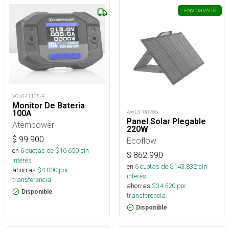
ENVÍO
GRATIS
VOL041105-R
Monitor De Bateria
100A
AWLS100706
Panel Solar Plegable
Atempower
220W
$
99.900
Ecoflow
en
6
cuotas de $
16.650
sin
$
862.990
interés
en
6
cuotas de $
143.832
sin
ahorras
$
4.000
por
interés
transferencia.
ahorras
$
34.520
por
Disponible
transferencia.
Disponible