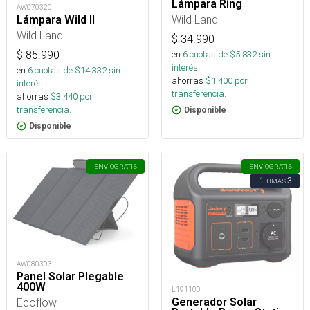
Lámpara Ring
AW070320
Wild Land
Lámpara Wild II
Wild Land
$
34.990
$
85.990
en
6
cuotas de $
5.832
sin
interés
en
6
cuotas de $
14.332
sin
ahorras
$
1.400
por
interés
transferencia.
ahorras
$
3.440
por
transferencia.
Disponible
Disponible
ENVÍO
GRATIS
ENVÍO
GRATIS
3
ÚLTIMAS
AW080303
Panel Solar Plegable
400W
L191100
Ecoflow
Generador Solar