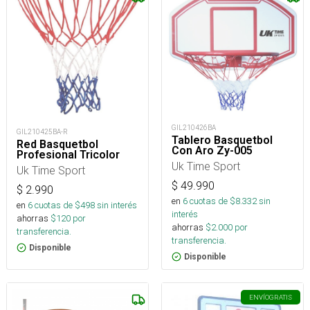
GIL210426BA
GIL210425BA-R
Tablero Basquetbol
Red Basquetbol
Con Aro Zy-005
Profesional Tricolor
Uk Time Sport
Uk Time Sport
$
49.990
$
2.990
en
6
cuotas de $
8.332
sin
en
6
cuotas de $
498
sin interés
interés
ahorras
$
120
por
ahorras
$
2.000
por
transferencia.
transferencia.
Disponible
Disponible
ENVÍO
GRATIS