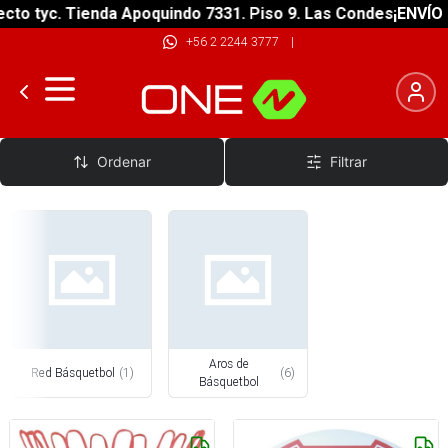
to tyc. Tienda Apoquindo 7331. Piso 9. Las Condes
¡ENVÍO G
+56 2 2244 3777
|
Entrenamiento Básquetbol
Ordenar
Filtrar
Aros de
Red Básquetbol
(
1
)
(
6
)
Básquetbol