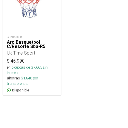
G060610-R
Aro Basquetbol
C/Resorte Sba-R5
Uk Time Sport
$
45.990
en
6
cuotas de $
7.665
sin
interés
ahorras
$
1.840
por
transferencia.
Disponible