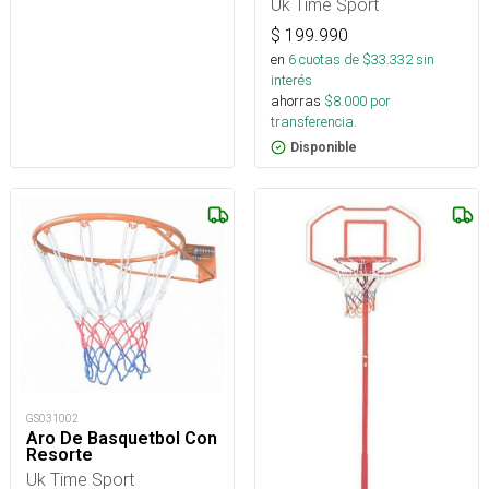
Uk Time Sport
$
199.990
en
6
cuotas de $
33.332
sin
interés
ahorras
$
8.000
por
transferencia.
Disponible
GS031002
Aro De Basquetbol Con
Resorte
Uk Time Sport