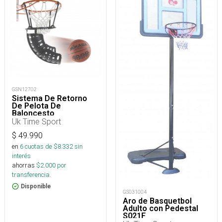
GSN12702
Sistema De Retorno
De Pelota De
Baloncesto
Uk Time Sport
$
49.990
en
6
cuotas de $
8.332
sin
interés
ahorras
$
2.000
por
transferencia.
Disponible
GS031004
Aro de Basquetbol
Adulto con Pedestal
S021F