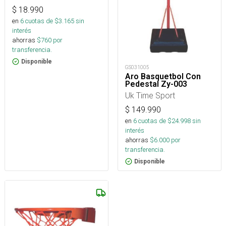
$
18.990
en
6
cuotas de $
3.165
sin
interés
ahorras
$
760
por
transferencia.
Disponible
GS031005
Aro Basquetbol Con
Pedestal Zy-003
Uk Time Sport
$
149.990
en
6
cuotas de $
24.998
sin
interés
ahorras
$
6.000
por
transferencia.
Disponible