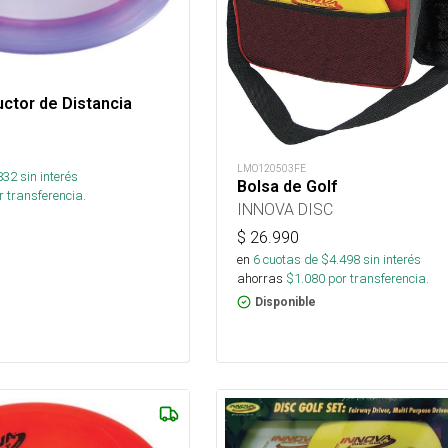
uctor de Distancia
LMO120503FE
832
sin interés
Bolsa de Golf
 transferencia.
INNOVA DISC
$
26.990
en
6
cuotas de $
4.498
sin interés
ahorras
$
1.080
por transferencia.
Disponible