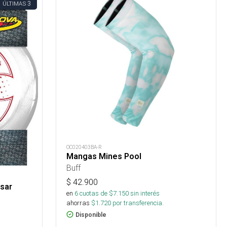
3
ÚLTIMAS
OC020403BA-R
Mangas Mines Pool
Buff
$
42.900
lsar
en
6
cuotas de $
7.150
sin interés
ahorras
$
1.720
por transferencia.
Disponible