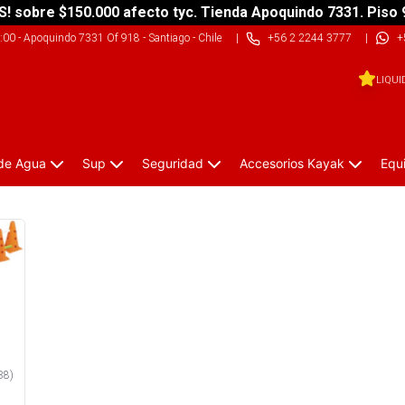
S! sobre $150.000 afecto tyc. Tienda Apoquindo 7331. Piso 
9:00
-
Apoquindo 7331 Of 918 - Santiago - Chile
|
+56 2 2244 3777
|
+
LIQUI
 de Agua
Sup
Seguridad
Accesorios Kayak
Equ
38
)