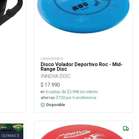
LM080608BA-R
Disco Volador Deportivo Roc - Mid-
Range Disc
INNOVA DISC
$
17.990
en
6
cuotas de $
2.998
sin interés
ahorras
$
720
por transferencia.
Disponible
3
ÚLTIMAS