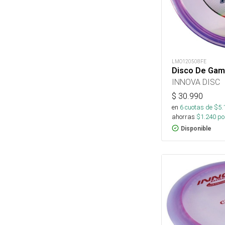
LMO120508FE
Disco De Gam
INNOVA DISC
$
30.990
en
6
cuotas de $
5.
ahorras
$
1.240
por
Disponible