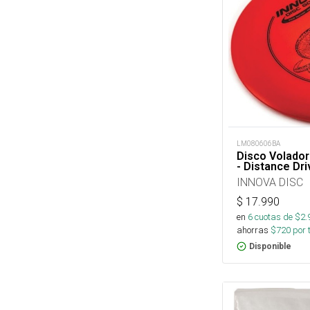
LM080606BA
Disco Volado
- Distance Dri
INNOVA DISC
$
17.990
en
6
cuotas de $
2.
ahorras
$
720
por 
Disponible