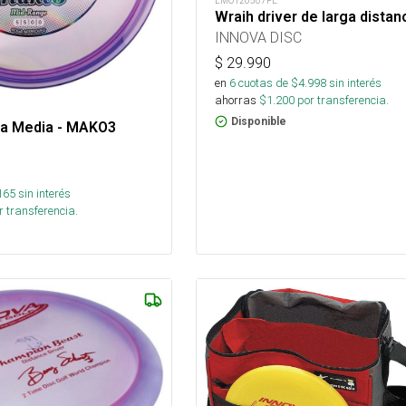
LMO120507FE
Wraih driver de larga distan
INNOVA DISC
$
29.990
en
6
cuotas de $
4.998
sin interés
ahorras
$
1.200
por transferencia.
Disponible
a Media - MAKO3
165
sin interés
 transferencia.