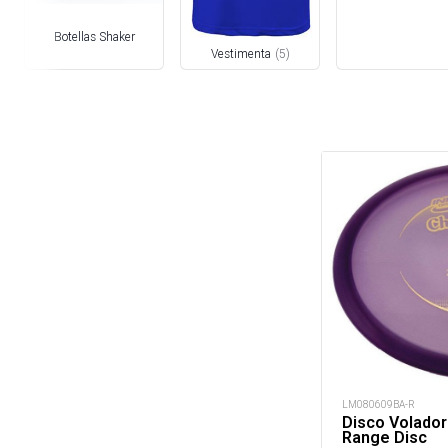
Botellas Shaker
Vestimenta
(
5
)
LM080609BA-R
Disco Volador
Range Disc