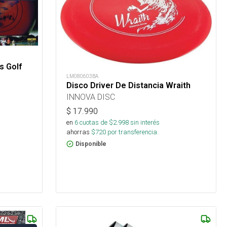
s Golf
LM080603BA
Disco Driver De Distancia Wraith
INNOVA DISC
$
17.990
en
6
cuotas de $
2.998
sin interés
ahorras
$
720
por transferencia.
Disponible