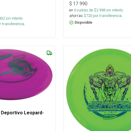
$
17.990
en
6
cuotas de $
2.998
sin interés
ahorras
$
720
por transferencia.
832
sin interés
Disponible
 transferencia.
 Deportivo Leopard-
r