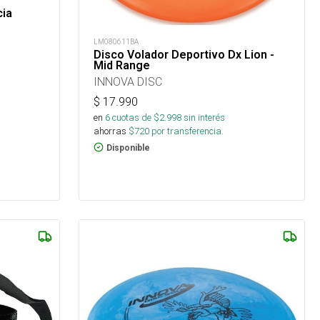
cia
LM080611BA
Disco Volador Deportivo Dx Lion -
Mid Range
INNOVA DISC
$
17.990
en
6
cuotas de $
2.998
sin interés
ahorras
$
720
por transferencia.
Disponible