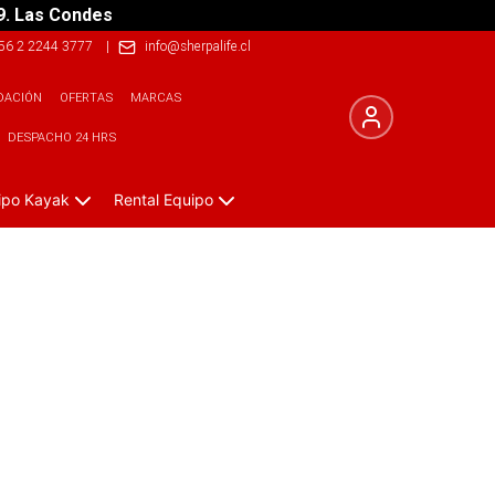
9. Las Condes
56 2 2244 3777
|
info@sherpalife.cl
DACIÓN
OFERTAS
MARCAS
DESPACHO 24 HRS
ipo Kayak
Rental Equipo