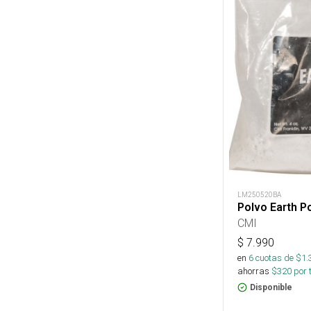
LM250520BA
Polvo Earth P
CMI
$
7.990
en
6
cuotas de $
1.
ahorras
$
320
por 
Disponible