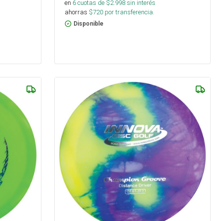
en
6
cuotas de $
2.998
sin interés
ahorras
$
720
por transferencia.
Disponible