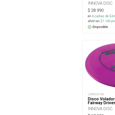
INNOVA DISC
$
28.990
en
6
cuotas de $
4.
ahorras
$
1.160
por
Disponible
LM080507BA
Disco Volador
Fairway Drive
INNOVA DISC