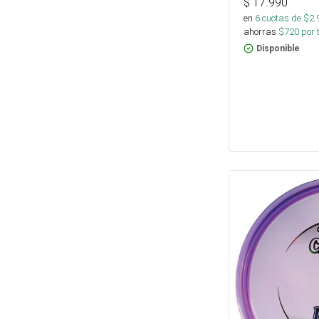
$
17.990
en
6
cuotas de $
2.
ahorras
$
720
por 
Disponible