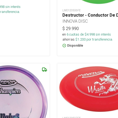
998
sin interés
LMO120506FE
transferencia.
Destructor - Conductor De 
INNOVA DISC
$
29.990
en
6
cuotas de $
4.998
sin interés
ahorras
$
1.200
por transferencia.
Disponible