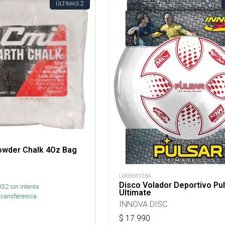
2
ÚLTIMAS
owder Chalk 4Oz Bag
LM080602BA
Disco Volador Deportivo Pu
332
sin interés
Ultimate
transferencia.
INNOVA DISC
$
17.990