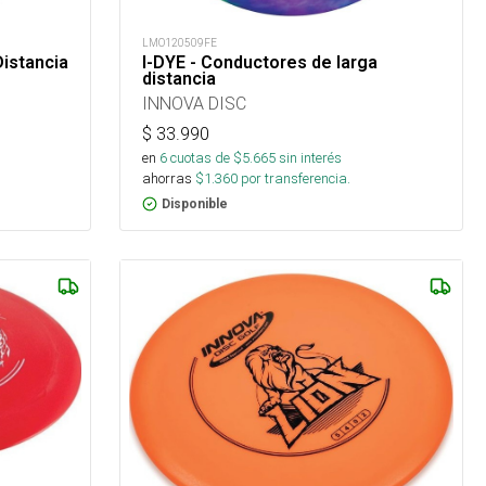
LMO120509FE
Distancia
I-DYE - Conductores de larga
distancia
INNOVA DISC
$
33.990
en
6
cuotas de $
5.665
sin interés
ahorras
$
1.360
por transferencia.
Disponible