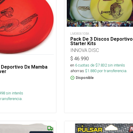
LM080610BA
Pack De 3 Discos Deportivo
Starter Kits
INNOVA DISC
$
46.990
en
6
cuotas de $
7.832
sin interés
r Deportivo Dx Mamba
ahorras
$
1.880
por transferencia.
ver
Disponible
998
sin interés
transferencia.