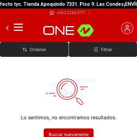
ecto tyc. Tienda Apoquindo 7331. Piso 9. Las Condes
¡ENVÍO
+56 2 2244 3777
|
Falda
Ordenar
Filtrar
Lo sentimos, no encontramos resultados.
Buscar nuevamente