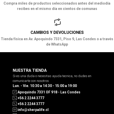
Compra miles de productos seleccionados antes del mediodía
recibes en el mismo día en cientos de comunas
CAMBIOS Y DEVOLUCIONES
Tienda física en Av. Apoquindo 7331, Piso 9, Las Condes o a través
de WhatsApp
NUESTRA TIENDA
Si es una duda o necesitas ayuda tecnica, no dudes en
comunicarte con nosotros
Lun. - Vie. 10:30 a 14:30 - 15:00 a 19:00
Apoquindo 7331 OF 918 - Las Condes
+56 2 2244 3777
+56 2 2244 3777
info@sherpalife.cl