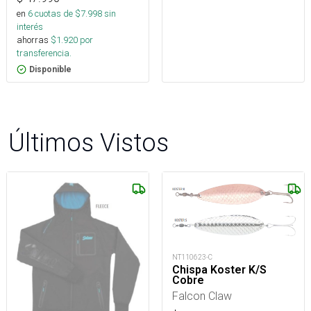
en
6
cuotas de $
7.998
sin
interés
ahorras
$
1.920
por
transferencia.
Disponible
Últimos Vistos
NT110623-C
Chispa Koster K/S
Cobre
Falcon Claw