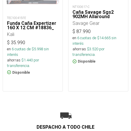
NT100617-C
Caña Savage Sgs2
902MH Allaround
TEC100415FE
Savage Gear
Funda Caña Expertizer
160 X 12 CM #18836_
$
87.990
Kali
en
6
cuotas de $
14.665
sin
$
35.990
interés
en
6
cuotas de $
5.998
sin
ahorras
$
3.520
por
interés
transferencia.
ahorras
$
1.440
por
Disponible
transferencia.
Disponible
DESPACHO A TODO CHILE