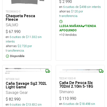
$
2.990
en
6
cuotas de $
498
sin interés
ahorras
$
120
por
TEC080602-C
Chaqueta Pesca
transferencia.
Fleece
SALMO
LLEGA MAÑANA✔️TIENDA
APOQUINDO
$
67.990
+10 Vendidos
en
6
cuotas de $
11.332
sin
interés
ahorras
$
2.720
por
transferencia.
Disponible
TEC0411003-R
NT100614-C
Caña De Pesca Slx
Caña Savage Sg2 702L
702ml 2.10m 5-18G
Light Game
Shimano
Savage Gear
$
110.990
$
82.990
en
6
cuotas de $
18.498
sin
en
6
cuotas de $
13.832
sin