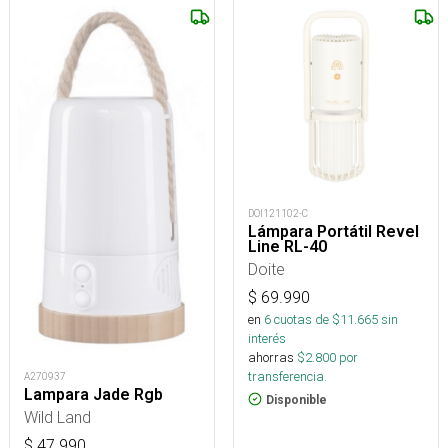
DOI121102-C
Lámpara Portátil Revel
Line RL-40
Doite
$
69.990
en
6
cuotas de $
11.665
sin
interés
ahorras
$
2.800
por
transferencia.
A270937
Lampara Jade Rgb
Disponible
Wild Land
$
47.990