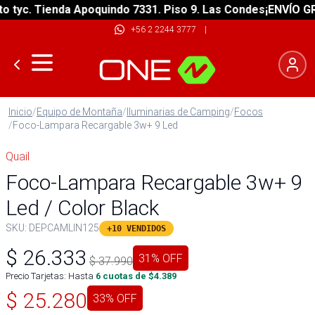
yc. Tienda Apoquindo 7331. Piso 9. Las Condes
¡ENVÍO GRATI
+56 2 2244 3777
|
Inicio
/
Equipo de Montaña
/
Iluminarias de Camping
/
Focos
/
Foco-Lampara Recargable 3w+ 9 Led
Quail
Foco-Lampara Recargable 3w+ 9
Led / Color Black
SKU:
DEPCAMLIN125
+10 VENDIDOS
$
26.333
31
% OFF
$
37.990
Precio Tarjetas: Hasta
6
cuotas de $
4.389
$
25.280
33
% OFF