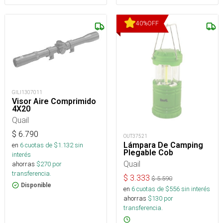
40
%
OFF
GILI1307011
Visor Aire Comprimido
4X20
Quail
$
6.790
OUT37521
Lámpara De Camping
en
6
cuotas de $
1.132
sin
Plegable Cob
interés
Quail
ahorras
$
270
por
transferencia.
$
3.333
$
5.590
Disponible
en
6
cuotas de $
556
sin interés
ahorras
$
130
por
transferencia.