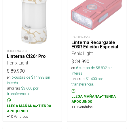
TOR3009455-C
Linterna Recargable
E03R Edición Especial
TOR3009453-C
Fenix Light
Linterna Cl26r Pro
$
34.990
Fenix Light
en
6
cuotas de $
5.832
sin
$
89.990
interés
en
6
cuotas de $
14.998
sin
ahorras
$
1.400
por
interés
transferencia.
ahorras
$
3.600
por
transferencia.
LLEGA MAÑANA✔️TIENDA
APOQUINDO
LLEGA MAÑANA✔️TIENDA
+10 Vendidos
APOQUINDO
+10 Vendidos