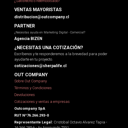
¿Satisfecho o Reembolsado?
VENTAS MAYORISTAS
distribucion@outcompany.cl
PARTNER
¿Necesitas ayuda en Marketing Digital - Comercial?
Agencia BIZEN
¿NECESITAS UNA COTIZACIÓN?
Escríbenos y te responderemos a la brevedad para poder
ayudarte en tu proyecto.
cotizaciones@sherpalife.cl
OUT COMPANY
Sobre Out Company
Términos y Condiciones
Devoluciones
Cotizaciones y ventas a empresas
Outcompany SpA
RUT Nº76.266.293-0
Cristobal Octavio Alvarez Tapia -
Representante Legal:
16.366.285-k - Av Apoquindo 7331