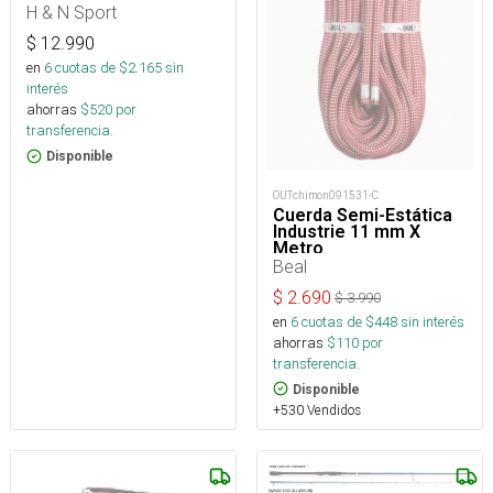
H & N Sport
$
12.990
en
6
cuotas de $
2.165
sin
interés
ahorras
$
520
por
transferencia.
Disponible
OUTchimon091531-C
Cuerda Semi-Estática
Industrie 11 mm X
Metro
Beal
$
2.690
$
3.990
en
6
cuotas de $
448
sin interés
ahorras
$
110
por
transferencia.
Disponible
+530 Vendidos