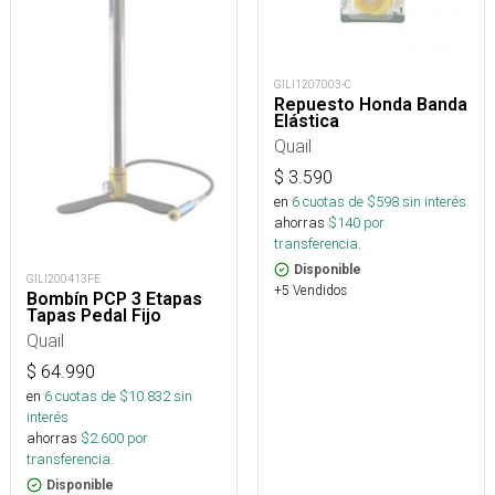
GILI1207003-C
Repuesto Honda Banda
Elástica
Quail
$
3.590
en
6
cuotas de $
598
sin interés
ahorras
$
140
por
transferencia.
Disponible
GILI200413FE
+5 Vendidos
Bombín PCP 3 Etapas
Tapas Pedal Fijo
Quail
$
64.990
en
6
cuotas de $
10.832
sin
interés
ahorras
$
2.600
por
transferencia.
Disponible