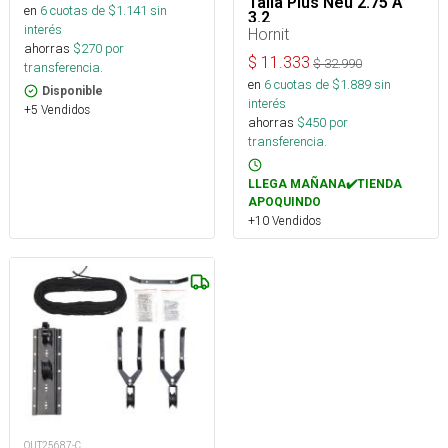
Talla Plus Neu 2.75 A
en
6
cuotas de $
1.141
sin
3.2
interés
Hornit
ahorras
$
270
por
$
11.333
$
32.990
transferencia.
en
6
cuotas de $
1.889
sin
Disponible
interés
+5 Vendidos
ahorras
$
450
por
transferencia.
LLEGA MAÑANA✔️TIENDA
APOQUINDO
+10 Vendidos
OUT25687-C