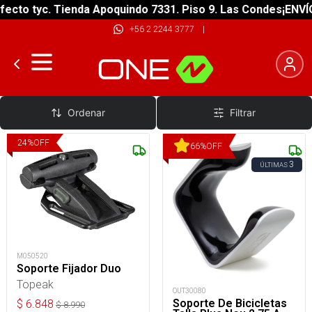
ecto tyc. Tienda Apoquindo 7331. Piso 9. Las Condes
¡ENVÍO
+56 2 2244 3777
|
Ganchos Bicicleta
Ordenar
Filtrar
24
%
OFF
66
%
OFF
3
ÚLTIMAS
M050520
Soporte Fijador Duo
Topeak
OUT30080
Soporte De Bicicletas
$
6.848
$
8.990