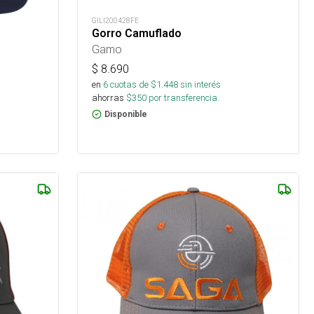
GILI200428FE
Gorro Camuflado
Gamo
$
8.690
en
6
cuotas de $
1.448
sin interés
ahorras
$
350
por transferencia.
Disponible