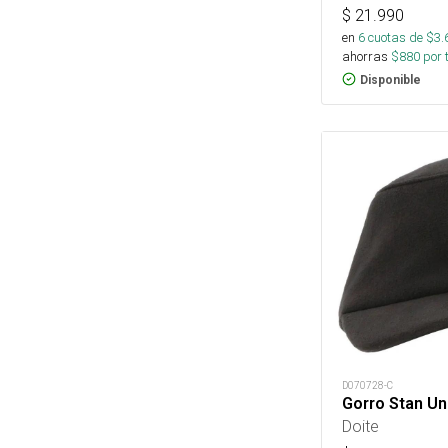
$
21.990
en
6
cuotas de $
3.
ahorras
$
880
por 
Disponible
D070728-C
Gorro Stan Un
Doite