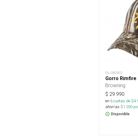
GILI280902
Gorro Rimfire
Browning
$
29.990
en
6
cuotas de $
4.
ahorras
$
1.200
por
Disponible