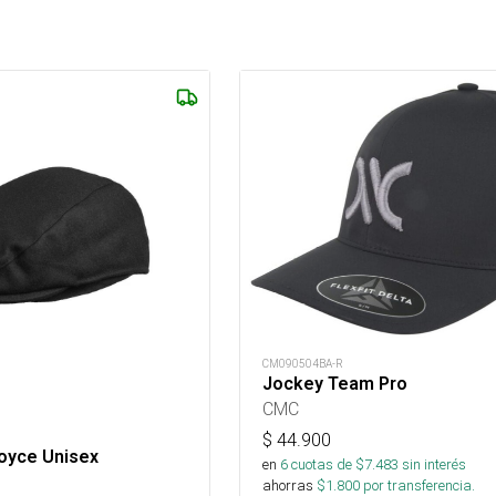
CM090504BA-R
Jockey Team Pro
CMC
$
44.900
oyce Unisex
en
6
cuotas de $
7.483
sin interés
ahorras
$
1.800
por transferencia.