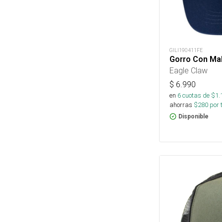
GILI190411FE
Gorro Con Mal
Eagle Claw
$
6.990
en
6
cuotas de $
1.
ahorras
$
280
por 
Disponible