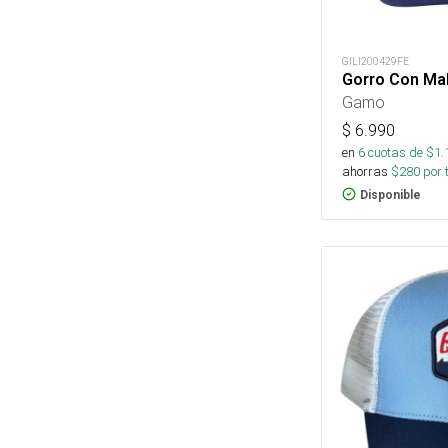
GILI200429FE
Gorro Con Mal
Gamo
$
6.990
en
6
cuotas de $
1.
ahorras
$
280
por 
Disponible