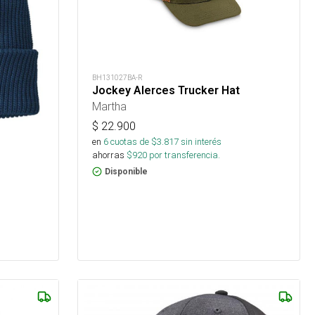
BH131027BA-R
Jockey Alerces Trucker Hat
Martha
$
22.900
en
6
cuotas de $
3.817
sin interés
ahorras
$
920
por transferencia.
Disponible