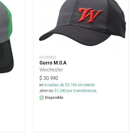
GILI280903
Gorro M.O.A
Winchester
$
30.990
en
6
cuotas de $
5.165
sin interés
ahorras
$
1.240
por transferencia.
Disponible