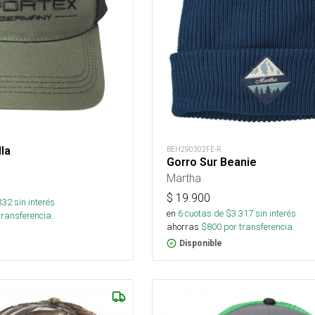
la
BEH290302FE-R
Gorro Sur Beanie
Martha
$
19.900
332
sin interés
en
6
cuotas de $
3.317
sin interés
transferencia.
ahorras
$
800
por transferencia.
Disponible