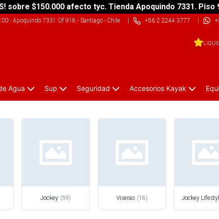
S! sobre $150.000 afecto tyc. Tienda Apoquindo 7331. Piso 
9:00
-
Apoquindo 7331 Of 918 - Santiago - Chile
|
+56 2 2244 3777
|
+
LIQUI
 de Agua
Sup
Seguridad
Accesorios Kayak
Equ
Jockey
(
59
)
Viseras
(
18
)
Jockey Lifesty