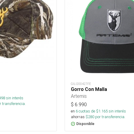
GILI200427FE
Gorro Con Malla
Artemis
998
sin interés
 transferencia.
$
6.990
en
6
cuotas de $
1.165
sin interés
ahorras
$
280
por transferencia.
Disponible