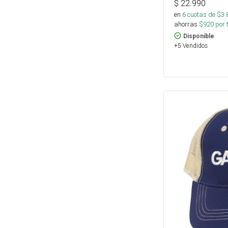
$
22.990
en
6
cuotas de $
3.
ahorras
$
920
por 
Disponible
+5 Vendidos