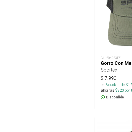
GILI204023FE
Gorro Con Mal
Sportex
$
7.990
en
6
cuotas de $
1.
ahorras
$
320
por 
Disponible