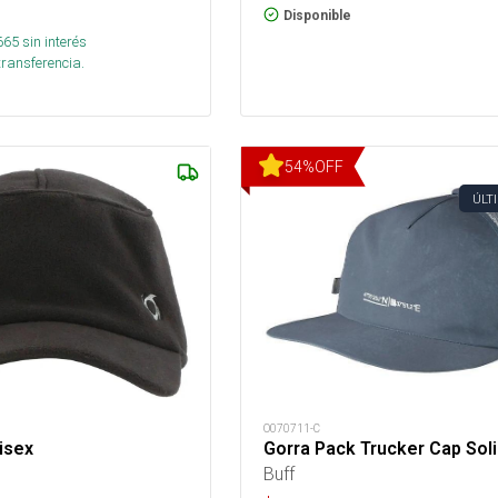
Disponible
665
sin interés
transferencia.
54
%
OFF
ÚLT
O070711-C
isex
Gorra Pack Trucker Cap Soli
Buff