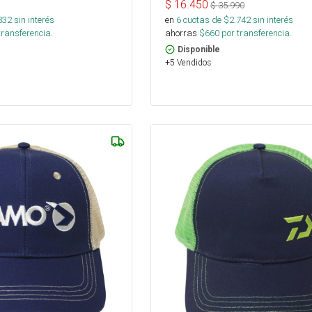
$
16.450
$
35.990
832
sin interés
en
6
cuotas de $
2.742
sin interés
transferencia.
ahorras
$
660
por transferencia.
Disponible
+5 Vendidos