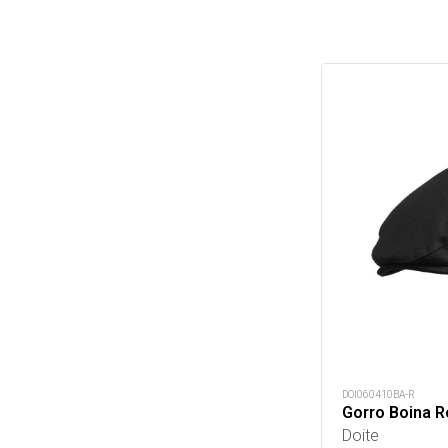
DOI060410BA-R
Gorro Boina R
Doite