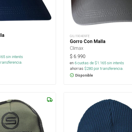
la
GILI190409FE
Gorro Con Malla
Climax
$
6.990
165
sin interés
transferencia.
en
6
cuotas de $
1.165
sin interés
ahorras
$
280
por transferencia.
Disponible