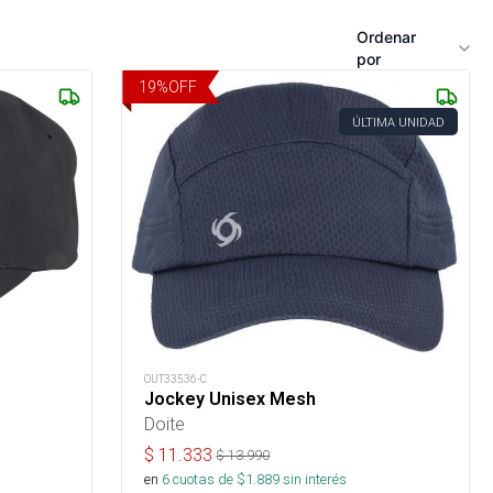
Ordenar
por
19
%
OFF
ÚLTIMA UNIDAD
OUT33536-C
Jockey Unisex Mesh
Doite
$
11.333
$
13.990
en
6
cuotas de $
1.889
sin interés