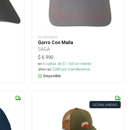
GILI200426FE
Gorro Con Malla
SAGA
$
6.990
en
6
cuotas de $
1.165
sin interés
ahorras
$
280
por transferencia.
Disponible
ÚLTIMA UNIDAD