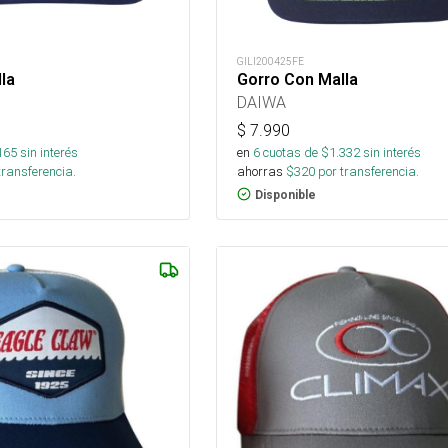
GILI200425FE
la
Gorro Con Malla
DAIWA
$
7.990
165
sin interés
en
6
cuotas de $
1.332
sin interés
transferencia.
ahorras
$
320
por transferencia.
Disponible