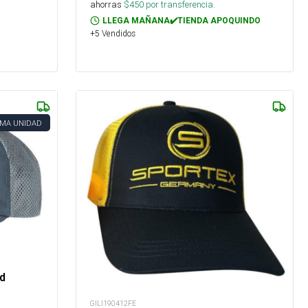
ahorras
$
450
por transferencia.
LLEGA MAÑANA✔️TIENDA APOQUINDO
+5 Vendidos
IMA UNIDAD
d
GILI190412FE