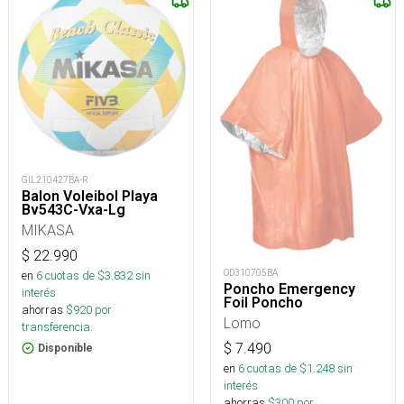
GIL210427BA-R
Balon Voleibol Playa
Bv543C-Vxa-Lg
MIKASA
$
22.990
OD310705BA
en
6
cuotas de $
3.832
sin
Poncho Emergency
interés
Foil Poncho
ahorras
$
920
por
Lomo
transferencia.
$
7.490
Disponible
en
6
cuotas de $
1.248
sin
interés
ahorras
$
300
por