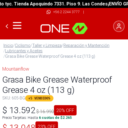
yc. Tienda Apoquindo 7331. Piso 9. Las Condes
¡ENVÍO GRATI
+56 2 2244 3777
|
Inicio
/
Ciclismo
/
Taller y Limpieza
/
Reparación y Mantención
/
Lubricantes y Aceites
/
Grasa Bike Grease Waterproof Grease 4 oz (113 g)
Mountainflow
Grasa Bike Grease Waterproof
Grease 4 oz (113 g)
SKU:
605-BG
+5 VENDIDOS
$
13.592
20
% OFF
$
16.990
Precio Tarjetas: Hasta
6
cuotas de $
2.265
$
13.048
23
% OFF