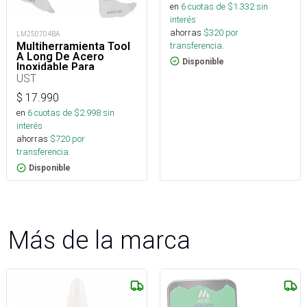
en
6
cuotas de $
1.332
sin
interés
ahorras
$
320
por
LM250704BA
transferencia.
Multiherramienta Tool
A Long De Acero
Disponible
Inoxidable Para
Outdoor Y Edc
UST
$
17.990
en
6
cuotas de $
2.998
sin
interés
ahorras
$
720
por
transferencia.
Disponible
Más de la marca