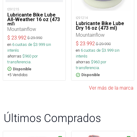
t291215
Lubricante Bike Lube
t291214
All-Weather 16 oz (473
Lubricante Bike Lube
ml)
Dry 16 oz (473 ml)
Mountainflow
Mountainflow
$
23.992
$
29.990
$
23.992
$
29.990
en
6
cuotas de $
3.999
sin
interés
en
6
cuotas de $
3.999
sin
ahorras
$
960
por
interés
transferencia.
ahorras
$
960
por
transferencia.
Disponible
+5 Vendidos
Disponible
Ver más de la marca
Últimos Comprados