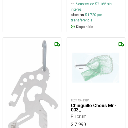
en
6
cuotas de $
7.165
sin
interés
ahorras
$
1.720
por
transferencia.
Disponible
TEC140413BA
Chinguillo Chous Mn-
003_
Fulcrum
$
7.990