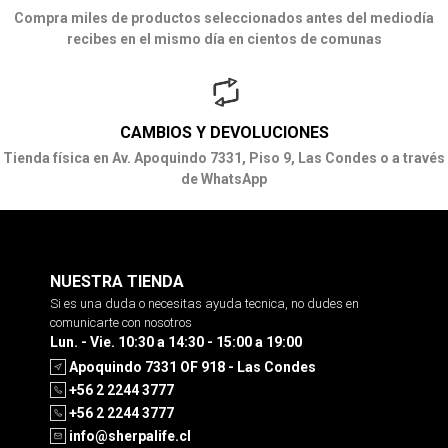
Compra miles de productos seleccionados antes del mediodía
recibes en el mismo día en cientos de comunas
CAMBIOS Y DEVOLUCIONES
Tienda física en Av. Apoquindo 7331, Piso 9, Las Condes o a través
de WhatsApp
NUESTRA TIENDA
Si es una duda o necesitas ayuda tecnica, no dudes en
comunicarte con nosotros
Lun. - Vie. 10:30 a 14:30 - 15:00 a 19:00
Apoquindo 7331 OF 918 - Las Condes
+56 2 2244 3777
+56 2 2244 3777
info@sherpalife.cl