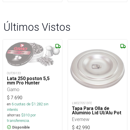
Últimos Vistos
OUT39133
Lata 250 poston 5,5
mm Pro Hunter
Gamo
$
7.690
LMO270513FE
en
6
cuotas de $
1.282
sin
Tapa Para Olla de
interés
Aluminio Lid Ul/Alu Pot
ahorras
$
310
por
Evernew
transferencia.
$
42.990
Disponible