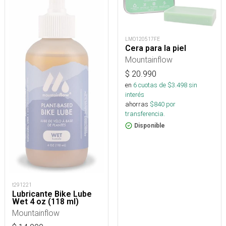
LMO120517FE
Cera para la piel
Mountainflow
$
20.990
en
6
cuotas de $
3.498
sin
interés
ahorras
$
840
por
transferencia.
Disponible
t291221
Lubricante Bike Lube
Wet 4 oz (118 ml)
Mountainflow