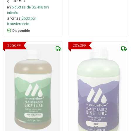
$
14.990
en
6
cuotas de $
2.498
sin
interés
ahorras
$
600
por
transferencia.
Disponible
20
%
OFF
20
%
OFF