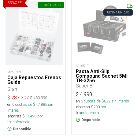
33
%
OFF
ENVÍO
GRATIS
ÚLTIMA UNIDAD
A040519
Pasta Anti-Slip
M250509
Compound Sachet 5Ml
Caja Repuestos Frenos
TB-3256
Guide
Super B
Sram
$
4.990
$
287.307
$
430.990
en
6
cuotas de $
832
sin interés
en
6
cuotas de $
47.885
sin
ahorras
$
200
por
interés
transferencia.
ahorras
$
11.490
por
Disponible
transferencia.
Disponible