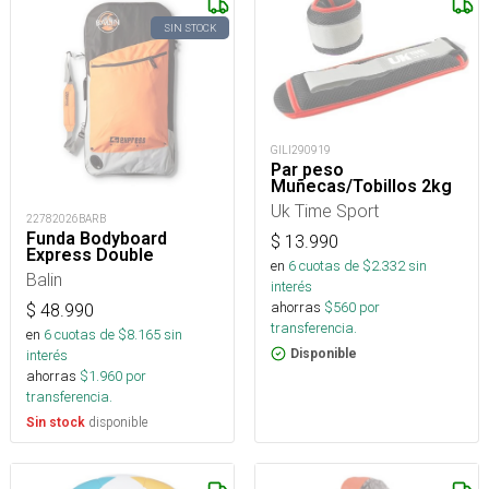
SIN STOCK
GILI290919
Par peso
Muñecas/Tobillos 2kg
Uk Time Sport
22782026BARB
Funda Bodyboard
$
13.990
Express Double
en
6
cuotas de $
2.332
sin
Balin
interés
ahorras
$
560
por
$
48.990
transferencia.
en
6
cuotas de $
8.165
sin
Disponible
interés
ahorras
$
1.960
por
transferencia.
disponible
Sin stock